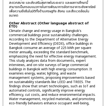
สะดวกสบาย และส่งเสริมสุขภาพในระยะยาว และผลการศึกษานี้
สามารถเป็นกรอบแนวทางในการพัฒนาการจัดการอาคารเชิงพาณิชย์
เพื่อความยั่งยืนในมิติทั้งด้านเศรษฐกิจ สังคม และสิ่งแวดล้อมใน
อนาคต
Other Abstract (Other language abstract of
ETD)
Climate change and energy usage in Bangkok's
commercial buildings pose sustainability challenges.
According to the Department of Alternative Energy
Development and Efficiency (DEDE), office buildings in
Bangkok consume an average of 225 kWh per square
meter annually, exceeding the standard benchmark,
emphasizing the need for effective energy management.
This study analyzes data from documents, expert
interviews, and on-site surveys of large commercial
buildings in Bangkok with high energy consumption. It
examines energy, water, lighting, and waste
management systems, proposing improvements based
on sustainability standards like LEED and TREES. The
findings show that smart technologies, such as IoT and
automated controls, significantly improve energy
efficiency, cut costs, and reduce environmental impacts.
Water management, recycled materials, and promoting
eco-friendly behaviors enhance occupant well-being,