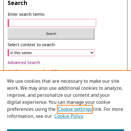
Search
Enter search terms:
Select context to search:
Advanced Search
Notify me via email or
RSS
We use cookies that are necessary to make our site
Browse
work. We may also use additional cookies to analyze,
Collections
improve, and personalize our content and your
digital experience. You can manage your cookie
Disciplines
preferences using the
Cookie settings
link. For more
Authors
information, see our
Cookie Policy
Author Corner