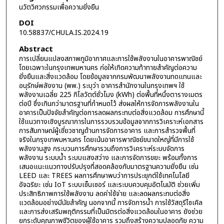
นวัตวิศวกรรมเพื่อความยั่งยืน
DOI
10.58837/CHULA.IS.2024.19
Abstract
การเปลี่ยนแปลงสภาพภูมิอากาศและการใช้พลังงานในอาคารพาณิชย์
โดยเฉพาะในกรุงเทพมหานคร ก่อให้เกิดความท้าทายสำคัญต่อความ
ยั่งยืนและสิ่งแวดล้อม โดยข้อมูลจากกรมพัฒนาพลังงานทดแทนและ
อนุรักษ์พลังงาน (พพ.) ระบุว่า อาคารสำนักงานในกรุงเทพฯ ใช้
พลังงานเฉลี่ย 225 กิโลวัตต์ชั่วโมง (kWh) ต่อพื้นที่หนึ่งตารางเมตร
ต่อปี ซึ่งเกินกว่ามาตรฐานที่กำหนดไว้ ส่งผลให้การจัดการพลังงานใน
อาคารเป็นปัจจัยสำคัญต่อการลดผลกระทบต่อสิ่งแวดล้อม การศึกษานี้
ใช้แนวทางเชิงบูรณาการในการรวบรวมข้อมูลจากการวิเคราะห์เอกสาร
การสัมภาษณ์ผู้เชี่ยวชาญด้านการจัดการอาคาร และการสำรวจพื้นที่
จริงในกรุงเทพมหานคร โดยเน้นอาคารพาณิชย์ขนาดใหญ่ที่มีการใช้
พลังงานสูง กระบวนการศึกษารวมถึงการวิเคราะห์ระบบจัดการ
พลังงาน ระบบน้ำ ระบบแสงสว่าง และการจัดการขยะ พร้อมทั้งการ
เสนอแนะแนวทางปรับปรุงที่สอดคล้องกับมาตรฐานความยั่งยืน เช่น
LEED และ TREES ผลการศึกษาพบว่าการประยุกต์ใช้เทคโนโลยี
อัจฉริยะ เช่น IoT ระบบเซ็นเซอร์ และระบบควบคุมอัตโนมัติ ช่วยเพิ่ม
ประสิทธิภาพการใช้พลังงาน ลดค่าใช้จ่าย และลดผลกระทบต่อสิ่ง
แวดล้อมอย่างมีนัยสำคัญ นอกจากนี้ การจัดการน้ำ การใช้วัสดุรีไซเคิล
และการส่งเสริมพฤติกรรมที่เป็นมิตรต่อสิ่งแวดล้อมในอาคาร ยังช่วย
ยกระดับคุณภาพชีวิตของผู้ใช้อาคาร รวมถึงสร้างความปลอดภัย ความ