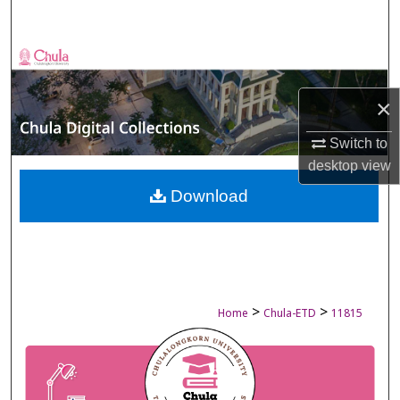
Search
Browse Collections
×
My Account
Switch to
About
desktop
view
Digital Commons Network™
Download
>
>
Home
Chula-ETD
11815