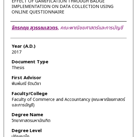
EFFECT OF GAMIFICATION THROUGH BADGE
IMPLEMENTATION ON DATA COLLECTION USING
ONLINE QUESTIONNAIRE
Author
จักรกฤช สุวรรณเสวตร
,
คณะพาณิชยศาสตร์และการบัญชี
Year (A.D.)
2017
Document Type
Thesis
First Advisor
พิมพ์มณี รัตนวิชา
Faculty/College
Faculty of Commerce and Accountancy (คณะพาณิชยศาสตร์
และการบัญชี)
Degree Name
วิทยาศาสตรมหาบัณฑิต
Degree Level
ปริญญาโท