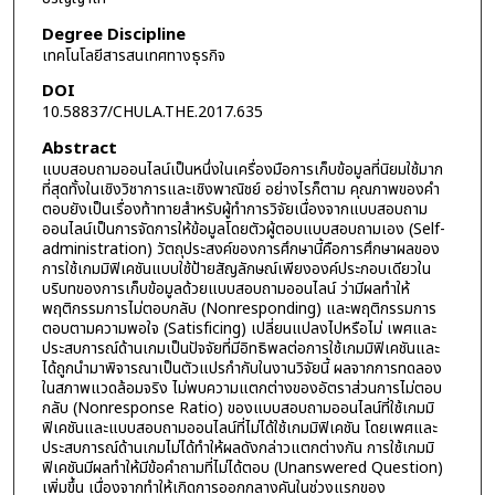
Degree Discipline
เทคโนโลยีสารสนเทศทางธุรกิจ
DOI
10.58837/CHULA.THE.2017.635
Abstract
แบบสอบถามออนไลน์เป็นหนึ่งในเครื่องมือการเก็บข้อมูลที่นิยมใช้มาก
ที่สุดทั้งในเชิงวิชาการและเชิงพาณิชย์ อย่างไรก็ตาม คุณภาพของคำ
ตอบยังเป็นเรื่องท้าทายสำหรับผู้ทำการวิจัยเนื่องจากแบบสอบถาม
ออนไลน์เป็นการจัดการให้ข้อมูลโดยตัวผู้ตอบแบบสอบถามเอง (Self-
administration) วัตถุประสงค์ของการศึกษานี้คือการศึกษาผลของ
การใช้เกมมิฟิเคชันแบบใช้ป้ายสัญลักษณ์เพียงองค์ประกอบเดียวใน
บริบทของการเก็บข้อมูลด้วยแบบสอบถามออนไลน์ ว่ามีผลทำให้
พฤติกรรมการไม่ตอบกลับ (Nonresponding) และพฤติกรรมการ
ตอบตามความพอใจ (Satisficing) เปลี่ยนแปลงไปหรือไม่ เพศและ
ประสบการณ์ด้านเกมเป็นปัจจัยที่มีอิทธิพลต่อการใช้เกมมิฟิเคชันและ
ได้ถูกนำมาพิจารณาเป็นตัวแปรกำกับในงานวิจัยนี้ ผลจากการทดลอง
ในสภาพแวดล้อมจริง ไม่พบความแตกต่างของอัตราส่วนการไม่ตอบ
กลับ (Nonresponse Ratio) ของแบบสอบถามออนไลน์ที่ใช้เกมมิ
ฟิเคชันและแบบสอบถามออนไลน์ที่ไม่ได้ใช้เกมมิฟิเคชัน โดยเพศและ
ประสบการณ์ด้านเกมไม่ได้ทำให้ผลดังกล่าวแตกต่างกัน การใช้เกมมิ
ฟิเคชันมีผลทำให้มีข้อคำถามที่ไม่ได้ตอบ (Unanswered Question)
เพิ่มขึ้น เนื่องจากทำให้เกิดการออกกลางคันในช่วงแรกของ