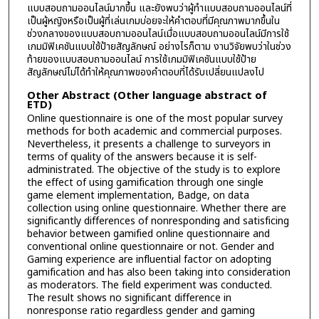
แบบสอบถามออนไลน์มากขึ้น และยังพบว่าผู้ทำแบบสอบถามออนไลน์ที่
เป็นผู้หญิงหรือเป็นผู้ที่เล่นเกมบ่อยจะให้คำตอบที่มีคุณภาพมากขึ้นใน
ช่วงกลางของแบบสอบถามออนไลน์เมื่อแบบสอบถามออนไลน์มีการใช้
เกมมิฟิเคชันแบบใช้ป้ายสัญลักษณ์ อย่างไรก็ตาม งานวิจัยพบว่าในช่วง
ท้ายของแบบสอบถามออนไลน์ การใช้เกมมิฟิเคชันแบบใช้ป้าย
สัญลักษณ์ไม่ได้ทำให้คุณภาพของคำตอบที่ได้รับเปลี่ยนแปลงไป
Other Abstract (Other language abstract of
ETD)
Online questionnaire is one of the most popular survey
methods for both academic and commercial purposes.
Nevertheless, it presents a challenge to surveyors in
terms of quality of the answers because it is self-
administrated. The objective of the study is to explore
the effect of using gamification through one single
game element implementation, Badge, on data
collection using online questionnaire. Whether there are
significantly differences of nonresponding and satisficing
behavior between gamified online questionnaire and
conventional online questionnaire or not. Gender and
Gaming experience are influential factor on adopting
gamification and has also been taking into consideration
as moderators. The field experiment was conducted.
The result shows no significant difference in
nonresponse ratio regardless gender and gaming