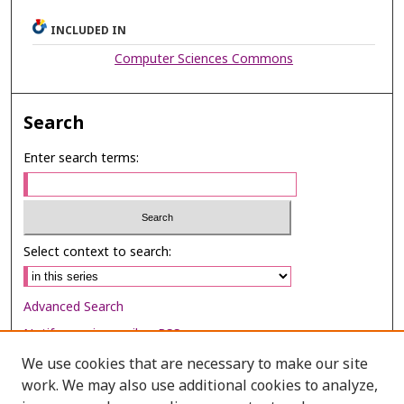
INCLUDED IN
Computer Sciences Commons
Search
Enter search terms:
Select context to search:
Advanced Search
Notify me via email or
RSS
We use cookies that are necessary to make our site
Browse
work. We may also use additional cookies to analyze,