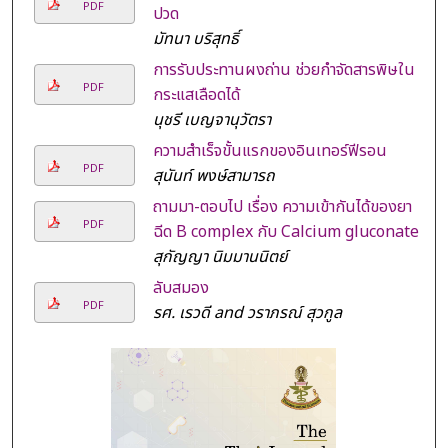
PDF
ปวด
มัทนา บริสุทธิ์
การรับประทานผงถ่าน ช่วยกำจัดสารพิษใน
PDF
กระแสเลือดได้
นุชรี เบญจานุวัตรา
ความสำเร็จขั้นแรกของอินเทอร์ฟีรอน
PDF
สุนันท์ พงษ์สามารถ
ถามมา-ตอบไป เรื่อง ความเข้ากันได้ของยา
PDF
ฉีด B complex กับ Calcium gluconate
สุกัญญา นิมมานนิตย์
ลับสมอง
PDF
รศ. เรวดี and วราภรณ์ สุวกูล