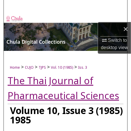
Search
Browse Collections
×
My Account
Switch to
desktop
view
About
Digital Commons Network™
>
>
>
>
Home
CUJO
TJPS
Vol. 10 (1985)
Iss. 3
The Thai Journal of
Pharmaceutical Sciences
Volume 10, Issue 3 (1985)
1985