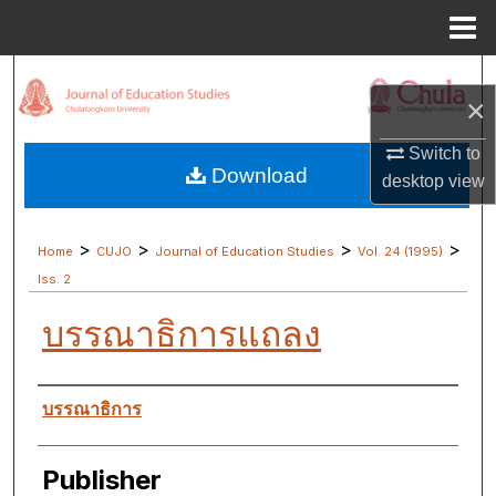
Menu
Home
Search
×
Browse Collections
Switch to
Download
desktop
view
My Account
About
>
>
>
>
Home
CUJO
Journal of Education Studies
Vol. 24 (1995)
Iss. 2
Digital Commons Network™
บรรณาธิการแถลง
Authors
บรรณาธิการ
Publisher