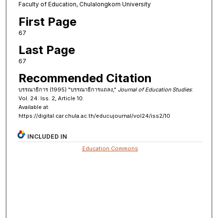
Faculty of Education, Chulalongkorn University
First Page
67
Last Page
67
Recommended Citation
บรรณาธิการ (1995) "บรรณาธิการแถลง,"
Journal of Education Studies
:
Vol. 24: Iss. 2, Article 10.
Available at:
https://digital.car.chula.ac.th/educujournal/vol24/iss2/10
INCLUDED IN
Education Commons