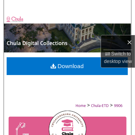
Search
Browse Collections
My Account
×
About
Switch to
desktop
view
Digital Commons Network™
Download
>
>
Home
Chula-ETD
9906