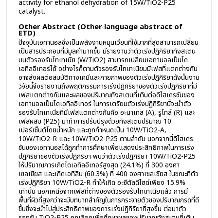
activity for ethanol dehydration of 15W/TiO2-P25
catalyst.
Other Abstract (Other language abstract of
ETD)
ปัจจุบันเอทานอลซึ่งเป็นพลังงานหมุนเวียนที่ใช้มากที่สุดสามารถเปลี่ยน
เป็นสารประกอบที่มีมูลค่ามากขึ้น มีรายงานว่าตัวเร่งปฏิกิริยาทังสเตน
บนตัวรองรับไทเทเนีย (W/TiO2) สามารถเปลี่ยนเอทานอลเป็นได
เอทิลอีเทอร์ได้ อย่างไรก็ตามตัวรองรับไทเทเนียมมีเฟสที่แตกต่างกัน
อาจส่งผลต่อสมบัติทางเคมีและกายภาพของตัวเร่งปฏิกิริยาดังนั้นงาน
วิจัยนี้จึงรายงานถึงพฤติกรรมการเร่งปฏิกิริยาของตัวเร่งปฏิกิริยาที่มี
เฟสแตกต่างกันและผลของปริมาณทังสเตนที่เติมต่อดีไฮเดรชันของ
เอทานอลเป็นไดเอทิลอีเทอร์ ในการเตรียมตัวเร่งปฏิกิริยานี้จะนำตัว
รองรับไทเทเนียที่มีเฟสแตกต่างกันคือ อะนาเทส (A), รูไทล์ (R) และ
เฟสผสม (P25) มาทำการปรับปรุงด้วยทังสเตนปริมาณ 10
เปอร์เซ็นต์โดยน้ำหนัก และถูกกำหนดเป็น 10W/TiO2-A,
10W/TiO2-R และ 10W/TiO2-P25 ตามลำดับ นอกจากนี้ดีไฮเดร
ชันของเอทานอลได้ถูกทำการศึกษาเพื่อแสดงประสิทธิภาพในการเร่ง
ปฏิกิริยาของตัวเร่งปฏิกิริยา พบว่าตัวเร่งปฏิกิริยา 10W/TiO2-P25
ให้ปริมาณการเกิดไดเอทิลอีเทอร์สูงสุด (24.1%) ที่ 300 องศา
เซลเซียส และเกิดเอทิลีน (60.3%) ที่ 400 องศาเซลเซียส ในขณะที่ตัว
เร่งปฏิกิริยา 10W/TiO2-R ทำให้เกิด อะซีตัลดีไฮด์เพียง 15.9%
เท่านั้น นอกเหนือจากเฟสที่ต่างของตัวรองรับไทเทเนียแล้ว การมี
พื้นที่ผิวที่สูงกว่าจะมีบทบาทสำคัญในการกระจายตัวของปริมาณกรดที่ดี
ขึ้นซึ่งจะนำไปสู่ประสิทธิภาพของการเร่งปฏิกิริยาที่สูงขึ้น ต่อมาตัว
รองรับ TiO2-P25 ถูกเลือกเพื่อศึกษาผลของปริมาณทังสเตนที่เติม