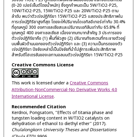
(0-20 เปอร์เซ็นต์โดยน้ำหนัก) ซึ่งถูกกำหนดเป็น 5W/TiO2-P25,
10W/TiO2-P25, 15W/TiO2-P25 และ 20W/TiO2-P25 ตาม
ลำดับ พบว่าตัวเร่งปฏิกิริยา 15W/TiO2-P25 แสดงประสิทธิภาพใน
การเร่งปฏิกิริยาสูงที่สุด โดยจะให้ปริมาณไดเอทิลอีเทอร์เท่ากับ 30.4%
ที่อุณหภูมิ 300 องศาเซลเซียสและปริมาณเอทิลีนเท่ากับ 65.8% ที่
อุณหภูมิ 400 องศาเซลเซียส เนื่องจากบทบาทสำคัญ 3 ประการของ
ตัวเร่งปฏิกิริยาคือ (1) พื้นที่ผิวสูง (2) ปริมาณทังสเตนที่กระจายตัวอยู่
บนพื้นผิวด้านนอกของตัวเร่งปฏิกิริยา และ (3) ความเป็นกรดของตัว
เร่งปฏิกิริยา ปัจจัยเหล่านี้เป็นปัจจัยที่นำไปสู่การเพิ่มประสิทธิภาพ
สำหรับดีไฮเดรชันของเอทานอลบนตัวเร่งปฏิกิริยา 15W/TiO2-P25
Creative Commons License
This work is licensed under a
Creative Commons
Attribution-NonCommercial-No Derivative Works 4.0
International License
.
Recommended Citation
Kerdnoi, Pongsatorn, "Effects of titania phase and
tungsten loading content in W/TIO2 catalysts on
dehydration of ethanol to diethyl ether" (2017).
Chulalongkorn University Theses and Dissertations
(Chula ETD)
. 9906.