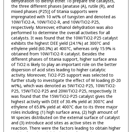
dehydration to diethyl ether. To prepare the catalysts,
the three different phases [anatase (A), rutile (R), and
mixed phases (P25)] of titania supports were
impregnated with 10 wt% of tungsten and denoted as
10W/TiO2-A, 10W/TiO2-R, and 10W/TiO2-P25,
respectively. Moreover, ethanol dehydration was also
performed to determine the overall activities for all
catalysts. It was found that the 10W/TiO2-P25 catalyst
exhibits the highest DEE yield (24.1%) at 300?C and
ethylene yield (60.3%) at 400?C, whereas only 15.9% is
obtained from 10W/TiO2-R catalyst. Besides the
different phases of titania support, higher surface area
of TiO2 is likely to play an important role on the better
dispersion of acid sites leading to higher catalytic
activity. Moreover, TiO2-P25 support was selected to
further study to investigate the effect of W loading (0-20
wt%), which was denoted as 5W/TiO2-P25, 10W/TiO2-
P25, 15W/TiO2-P25 and 20W/TiO2-P25, respectively. It
was found that the 15W/TiO2-P25 catalyst gives the
highest activity with DEE of 30.4% yield at 300?C and
ethylene of 65.8% yield at 400?C due to its three major
roles including; (1) high surface area, (2) high amount of
W species distributed on the external surface of catalyst
and (3) introduce acid sites as active sites in the
reaction. There were the factors leading to obtain higher