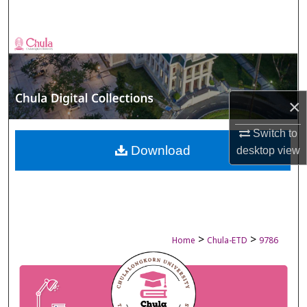
Search
Browse Collections
My Account
×
About
Switch to
Digital Commons Network™
Download
desktop
view
>
>
Home
Chula-ETD
9786