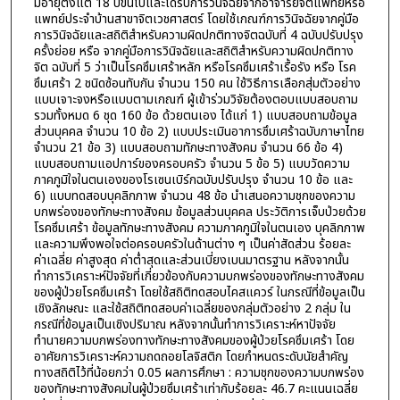
มีอายุตั้งแต่ 18 ปีขึ้นไปและได้รับการวินิจฉัยจากอาจารย์จิตแพทย์หรือ
แพทย์ประจำบ้านสาขาจิตเวชศาสตร์ โดยใช้เกณฑ์การวินิจฉัยจากคู่มือ
การวินิจฉัยและสถิติสำหรับความผิดปกติทางจิตฉบับที่ 4 ฉบับปรับปรุง
ครั้งย่อย หรือ จากคู่มือการวินิจฉัยและสถิติสำหรับความผิดปกติทาง
จิต ฉบับที่ 5 ว่าเป็นโรคซึมเศร้าหลัก หรือโรคซึมเศร้าเรื้อรัง หรือ โรค
ซึมเศร้า 2 ชนิดซ้อนทับกัน จำนวน 150 คน ใช้วิธีการเลือกสุ่มตัวอย่าง
แบบเจาะจงหรือแบบตามเกณฑ์ ผู้เข้าร่วมวิจัยต้องตอบแบบสอบถาม
รวมทั้งหมด 6 ชุด 160 ข้อ ด้วยตนเอง ได้แก่ 1) แบบสอบถามข้อมูล
ส่วนบุคคล จำนวน 10 ข้อ 2) แบบประเมินอาการซึมเศร้าฉบับภาษาไทย
จำนวน 21 ข้อ 3) แบบสอบถามทักษะทางสังคม จำนวน 66 ข้อ 4)
แบบสอบถามแอปการ์ของครอบครัว จำนวน 5 ข้อ 5) แบบวัดความ
ภาคภูมิใจในตนเองของโรเซนเบิร์กฉบับปรับปรุง จำนวน 10 ข้อ และ
6) แบบทดสอบบุคลิกภาพ จำนวน 48 ข้อ นำเสนอความชุกของความ
บกพร่องของทักษะทางสังคม ข้อมูลส่วนบุคคล ประวัติการเจ็บป่วยด้วย
โรคซึมเศร้า ข้อมูลทักษะทางสังคม ความภาคภูมิใจในตนเอง บุคลิกภาพ
และความพึงพอใจต่อครอบครัวในด้านต่าง ๆ เป็นค่าสัดส่วน ร้อยละ
ค่าเฉลี่ย ค่าสูงสุด ค่าต่ำสุดและส่วนเบี่ยงเบนมาตรฐาน หลังจากนั้น
ทำการวิเคราะห์ปัจจัยที่เกี่ยวข้องกับความบกพร่องของทักษะทางสังคม
ของผู้ป่วยโรคซึมเศร้า โดยใช้สถิติทดสอบไคสแควร์ ในกรณีที่ข้อมูลเป็น
เชิงลักษณะ และใช้สถิติทดสอบค่าเฉลี่ยของกลุ่มตัวอย่าง 2 กลุ่ม ใน
กรณีที่ข้อมูลเป็นเชิงปริมาณ หลังจากนั้นทำการวิเคราะห์หาปัจจัย
ทำนายความบกพร่องทางทักษะทางสังคมของผู้ป่วยโรคซึมเศร้า โดย
อาศัยการวิเคราะห์ความถดถอยโลจิสติก โดยกำหนดระดับนัยสำคัญ
ทางสถิติไว้ที่น้อยกว่า 0.05 ผลการศึกษา : ความชุกของความบกพร่อง
ของทักษะทางสังคมในผู้ป่วยซึมเศร้าเท่ากับร้อยละ 46.7 คะแนนเฉลี่ย