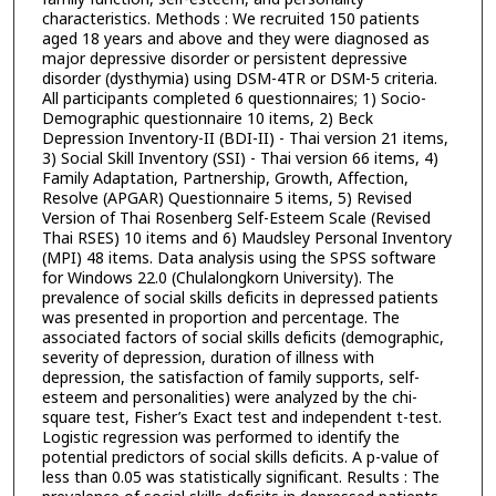
characteristics. Methods : We recruited 150 patients
aged 18 years and above and they were diagnosed as
major depressive disorder or persistent depressive
disorder (dysthymia) using DSM-4TR or DSM-5 criteria.
All participants completed 6 questionnaires; 1) Socio-
Demographic questionnaire 10 items, 2) Beck
Depression Inventory-II (BDI-II) - Thai version 21 items,
3) Social Skill Inventory (SSI) - Thai version 66 items, 4)
Family Adaptation, Partnership, Growth, Affection,
Resolve (APGAR) Questionnaire 5 items, 5) Revised
Version of Thai Rosenberg Self-Esteem Scale (Revised
Thai RSES) 10 items and 6) Maudsley Personal Inventory
(MPI) 48 items. Data analysis using the SPSS software
for Windows 22.0 (Chulalongkorn University). The
prevalence of social skills deficits in depressed patients
was presented in proportion and percentage. The
associated factors of social skills deficits (demographic,
severity of depression, duration of illness with
depression, the satisfaction of family supports, self-
esteem and personalities) were analyzed by the chi-
square test, Fisher’s Exact test and independent t-test.
Logistic regression was performed to identify the
potential predictors of social skills deficits. A p-value of
less than 0.05 was statistically significant. Results : The