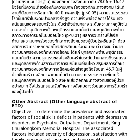
(ค่าเบี่ยงเบนมาตรฐาน) ของทักษะทางสังคมเท่ากับ 78.06 ± 16.47
ปัจจัยที่มีความเกี่ยวข้องกับความบกพร่องของทักษะทางสังคม ได้แก่
อายุที่น้อยกว่าหรือเท่ากับ 40 ปี เพศหญิง (p<0.05) ความรุนแรงของ
โรคซึมเศร้าในระดับปานกลางถึงสูง ความพึงพอใจต่อการได้รับแรง
สนับสนุนของครอบครัวในระดับต่ำถึงปานกลาง ระดับความภาคภูมิใจใน
ตนเองต่ำ บุคลิกภาพด้านพฤติกรรมแบบเก็บตัว และบุคลิกภาพด้าน
สภาวะทางอารมณ์แบบอ่อนไหว (p<0.01) ผลการวิเคราะห์ปัจจัย
ทำนายความบกพร่องของทักษะทางสังคมของผู้ป่วยโรคซึมเศร้า ด้วย
สถิติการวิเคราะห์ถดถอยโลจิสติกส์แบบขั้นตอน พบว่า ปัจจัยทำนาย
ความบกพร่องของทักษะทางสังคม ได้แก่ บุคลิกภาพด้านพฤติกรรม
แบบเก็บตัว ความรุนแรงของโรคซึมเศร้าในระดับปานกลางถึงรุนแรง
และบุคลิกภาพด้านสภาวะทางอารมณ์แบบอ่อนไหว สรุปผลการศึกษา :
ความบกพร่องของทักษะทางสังคมค่อนข้างสูงถึงร้อยละ 46.7 ในผู้
ป่วยซึมเศร้า บุคลิกภาพแบบเก็บตัว ความรุนแรงของภาวะซึมเศร้า
และบุคลิกภาพแบบอ่อนไหว ส่งผลเสียต่อทักษะทางสังคมของผู้ป่วย
อย่างมาก ซึ่งโปรแกรมเสริมทักษะทางสังคมอาจช่วยลดอาการซึมเศร้า
ของผู้ป่วยได้
Other Abstract (Other language abstract of
ETD)
Objective : To determine the prevalence and associated
factors of social skills deficits in patients with depressive
disorders in Psychiatric Outpatient Department, King
Chulalongkorn Memorial Hospital. The associated
factors included severity of depression, satisfaction with
family function, self-esteem, and personality