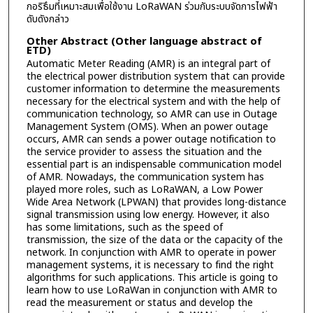
กอริธึมที่เหมาะสมเพื่อใช้งาน LoRaWAN ร่วมกับระบบจัดการไฟฟ้า
ดับดังกล่าว
Other Abstract (Other language abstract of
ETD)
Automatic Meter Reading (AMR) is an integral part of
the electrical power distribution system that can provide
customer information to determine the measurements
necessary for the electrical system and with the help of
communication technology, so AMR can use in Outage
Management System (OMS). When an power outage
occurs, AMR can sends a power outage notification to
the service provider to assess the situation and the
essential part is an indispensable communication model
of AMR. Nowadays, the communication system has
played more roles, such as LoRaWAN, a Low Power
Wide Area Network (LPWAN) that provides long-distance
signal transmission using low energy. However, it also
has some limitations, such as the speed of
transmission, the size of the data or the capacity of the
network. In conjunction with AMR to operate in power
management systems, it is necessary to find the right
algorithms for such applications. This article is going to
learn how to use LoRaWan in conjunction with AMR to
read the measurement or status and develop the