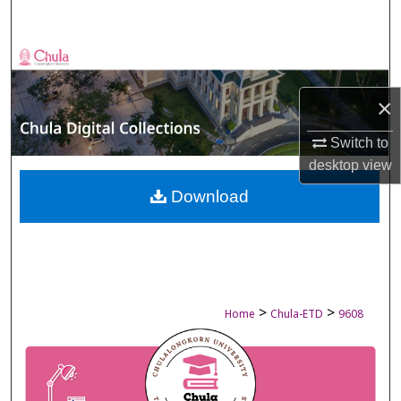
Search
Browse Collections
×
My Account
Switch to
About
desktop
view
Digital Commons Network™
Download
>
>
Home
Chula-ETD
9608