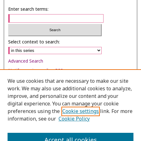
Enter search terms:
Select context to search:
Advanced Search
Notify me via email or
RSS
We use cookies that are necessary to make our site
Browse
work. We may also use additional cookies to analyze,
Collections
improve, and personalize our content and your
digital experience. You can manage your cookie
Disciplines
preferences using the
Cookie settings
link. For more
Authors
information, see our
Cookie Policy
Author Corner
Author FAQ
Accept all cookies