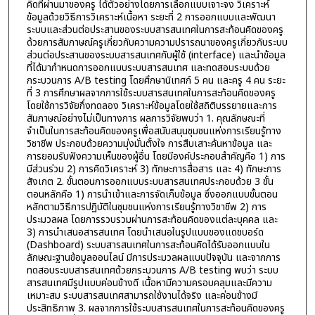
คิดที่ผ่านมาของครู ได้ตัวอย่างโดยการเลือกแบบเจาะจง วิเคราะห์
ข้อมูลด้วยวิธีการวิเคราะห์เนื้อหา ระยะที่ 2 การออกแบบและพัฒนา
ระบบและส่วนต่อประสานของระบบสารสนเทศในการสะท้อนคิดของครู
ด้วยการสัมภาษณ์ครูเกี่ยวกับความความปรารถนาของครูเกี่ยวกับระบบ
ส่วนต่อประสานของระบบสารสนเทศกับผู้ใช้ (interface) และนำข้อมูล
ที่ได้มากำหนดการออกแบบระบบสารสนเทศ และทดสอบระบบด้วย
กระบวนการ A/B testing โดยศึกษานิเทศก์ 5 คน และครู 4 คน ระยะ
ที่ 3 การศึกษาผลจากการใช้ระบบสารสนเทศในการสะท้อนคิดของครู
โดยใช้การวิจัยกึ่งทดลอง วิเคราะห์ข้อมูลโดยใช้สถิติบรรยายและการ
สัมภาษณ์อย่างไม่เป็นทางการ ผลการวิจัยพบว่า 1. คุณลักษณะที่
จำเป็นในการสะท้อนคิดของครูเพื่อสนับสนุนชุมชนแห่งการเรียนรู้ทาง
วิชาชีพ ประกอบด้วยความมุ่งมั่นตั้งใจ การสืบเสาะค้นหาข้อมูล และ
การยอมรับฟังความเห็นของผู้อื่น โดยมีองค์ประกอบสำคัญคือ 1) การ
มีส่วนร่วม 2) การคิดวิเคราะห์ 3) ทักษะการสื่อสาร และ 4) ทักษะการ
สังเกต 2. ขั้นตอนการออกแบบระบบสารสนเทศประกอบด้วย 3 ขั้น
ตอนหลักคือ 1) การนำเข้าและการจัดเก็บข้อมูล ซึ่งออกแบบขั้นตอน
หลักตามวิธีการปฏิบัติในชุมชนแห่งการเรียนรู้ทางวิชาชีพ 2) การ
ประมวลผล โดยการรวบรวมผ่านการสะท้อนคิดของแต่ละบุคคล และ
3) การนำเสนอสารสนเทศ โดยนำเสนอในรูปแบบของแดชบอร์ด
(Dashboard) ระบบสารสนเทศในการสะท้อนคิดได้รับออกแบบใน
ลักษณะฐานข้อมูลออนไลน์ มีการประมวลผลแบบปัจจุบัน และจากการ
ทดสอบระบบสารสนเทศด้วยกระบวนการ A/B testing พบว่า ระบบ
สารสนเทศมีรูปแบบค่อนข้างดี เนื้อหามีความครอบคลุมและมีความ
เหมาะสม ระบบสารสนเทศสามารถใช้งานได้จริง และค่อนข้างมี
ประสิทธิภาพ 3. ผลจากการใช้ระบบสารสนเทศในการสะท้อนคิดของครู