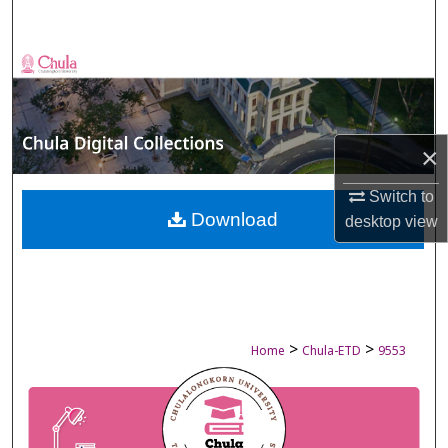
Search
Browse Collections
My Account
×
About
Switch to
Digital Commons Network™
Download
desktop
view
>
>
Home
Chula-ETD
9553