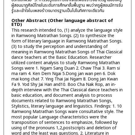
ผู้สอนนาฏศิลป์ไทยในระดับการศึกษาขั้นพื้นฐาน พบว่าครูผู้สอนมีการรับ
รู้และเข้าใจในเพลงรำวงมาตรฐานเป็นไปในทิศทางเดียวกัน
Other Abstract (Other language abstract of
ETD)
This research intended to, (1) analyze the language style
in Ramwong Matrathan Songs. (2) to synthesize the
form of literary language in Ramwong Matrathan Songs.
(3) to study the perception and understanding of
meaning in Ramwong Matrathan Songs of Thai Classical
dance teachers at the Basic Education. Researcher
utilized content analysis to study Ramwong Matrathan
Songs were 1. Ngam Sang Duan 2. Chaw Thai 3. Ram si
ma ram 4. Ken Dern Ngai 5.Dong jan wan pen 6. Dok
mai kong chat 7. Ying Thai Jai Ngam 8. Dong Jan Kwan
Fa 9. Yod Shy Jai Han and10. Boo Cha Nak Rop, an in-
depth interview with the Thai Classical dance teachers in
basic education, and document analysis to process
documents related to Ramwong Matrathan Songs,
Stylistics, literary language and linguistics. Findings: 1. 10
Ramwong Matrathan Songs ware consultative style. The
most popular Language characteristics were the
transposition of sentences to emphasize, followed by
using of the pronouns 1,2,postscripts and deletion of
word and the least was questions. 2. Literature in