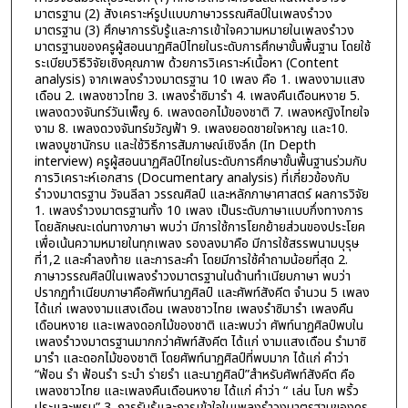
มาตรฐาน (2) สังเคราะห์รูปแบบภาษาวรรณศิลป์ในเพลงรำวง
มาตรฐาน (3) ศึกษาการรับรู้และการเข้าใจความหมายในเพลงรำวง
มาตรฐานของครูผู้สอนนาฏศิลป์ไทยในระดับการศึกษาขั้นพื้นฐาน โดยใช้
ระเบียบวิธีวิจัยเชิงคุณภาพ ด้วยการวิเคราะห์เนื้อหา (Content
analysis) จากเพลงรำวงมาตรฐาน 10 เพลง คือ 1. เพลงงามแสง
เดือน 2. เพลงชาวไทย 3. เพลงรำซิมารำ 4. เพลงคืนเดือนหงาย 5.
เพลงดวงจันทร์วันเพ็ญ 6. เพลงดอกไม้ของชาติ 7. เพลงหญิงไทยใจ
งาม 8. เพลงดวงจันทร์ขวัญฟ้า 9. เพลงยอดชายใจหาญ และ10.
เพลงบูชานักรบ และใช้วิธีการสัมภาษณ์เชิงลึก (In Depth
interview) ครูผู้สอนนาฏศิลป์ไทยในระดับการศึกษาขั้นพื้นฐานร่วมกับ
การวิเคราะห์เอกสาร (Documentary analysis) ที่เกี่ยวข้องกับ
รำวงมาตรฐาน วัจนลีลา วรรณศิลป์ และหลักภาษาศาสตร์ ผลการวิจัย
1. เพลงรำวงมาตรฐานทั้ง 10 เพลง เป็นระดับภาษาแบบกึ่งทางการ
โดยลักษณะเด่นทางภาษา พบว่า มีการใช้การโยกย้ายส่วนของประโยค
เพื่อเน้นความหมายในทุกเพลง รองลงมาคือ มีการใช้สรรพนามบุรุษ
ที่1,2 และคำลงท้าย และการละคำ โดยมีการใช้คำถามน้อยที่สุด 2.
ภาษาวรรณศิลป์ในเพลงรำวงมาตรฐานในด้านทำเนียบภาษา พบว่า
ปรากฏทำเนียบภาษาคือศัพท์นาฏศิลป์ และศัพท์สังคีต จำนวน 5 เพลง
ได้แก่ เพลงงามแสงเดือน เพลงชาวไทย เพลงรำซิมารำ เพลงคืน
เดือนหงาย และเพลงดอกไม้ของชาติ และพบว่า ศัพท์นาฏศิลป์พบใน
เพลงรำวงมาตรฐานมากกว่าศัพท์สังคีต ได้แก่ งามแสงเดือน รำมาซิ
มารำ และดอกไม้ของชาติ โดยศัพท์นาฏศิลป์ที่พบมาก ได้แก่ คำว่า
“ฟ้อน รำ ฟ้อนรำ ระบำ ร่ายรำ และนาฏศิลป์”สำหรับศัพท์สังคีต คือ
เพลงชาวไทย และเพลงคืนเดือนหงาย ได้แก่ คำว่า “ เล่น โบก พริ้ว
ประและพรม” 3. การรับรู้และการเข้าใจในเพลงรำวงมาตรฐานของครู