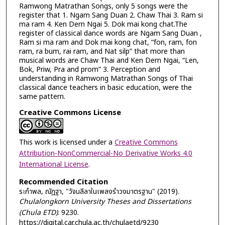
Ramwong Matrathan Songs, only 5 songs were the
register that 1. Ngam Sang Duan 2. Chaw Thai 3. Ram si
ma ram 4. Ken Dern Ngai 5. Dok mai kong chat.The
register of classical dance words are Ngam Sang Duan ,
Ram si ma ram and Dok mai kong chat, “fon, ram, fon
ram, ra bum, rai ram, and Nat silp” that more than
musical words are Chaw Thai and Ken Dern Ngai, “Len,
Bok, Priw, Pra and prom” 3. Perception and
understanding in Ramwong Matrathan Songs of Thai
classical dance teachers in basic education, were the
same pattern.
Creative Commons License
This work is licensed under a
Creative Commons
Attribution-NonCommercial-No Derivative Works 4.0
International License
.
Recommended Citation
ระกำพล, ณัฎฐา, "วัจนลีลาในเพลงรำวงมาตรฐาน" (2019).
Chulalongkorn University Theses and Dissertations
(Chula ETD)
. 9230.
https://digital.car.chula.ac.th/chulaetd/9230