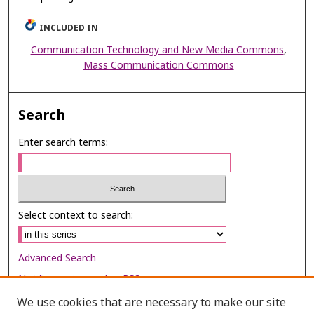
INCLUDED IN
Communication Technology and New Media Commons
,
Mass Communication Commons
Search
Enter search terms:
Select context to search:
Advanced Search
Notify me via email or
RSS
We use cookies that are necessary to make our site
Browse