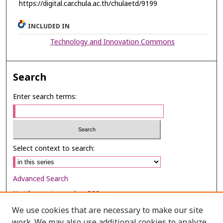
https://digital.car.chula.ac.th/chulaetd/9199
INCLUDED IN
Technology and Innovation Commons
Search
Enter search terms:
Select context to search:
Advanced Search
Notify me via email or
RSS
We use cookies that are necessary to make our site
Browse
work. We may also use additional cookies to analyze,