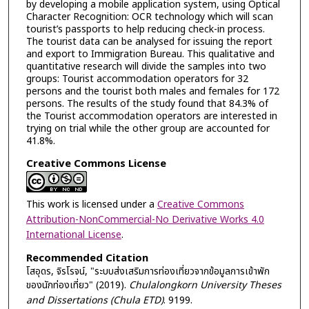
by developing a mobile application system, using Optical
Character Recognition: OCR technology which will scan
tourist’s passports to help reducing check-in process.
The tourist data can be analysed for issuing the report
and export to Immigration Bureau. This qualitative and
quantitative research will divide the samples into two
groups: Tourist accommodation operators for 32
persons and the tourist both males and females for 172
persons. The results of the study found that 84.3% of
the Tourist accommodation operators are interested in
trying on trial while the other group are accounted for
41.8%.
Creative Commons License
This work is licensed under a
Creative Commons
Attribution-NonCommercial-No Derivative Works 4.0
International License
.
Recommended Citation
โสอุดร, จิรโรจน์, "ระบบส่งเสริมการท่องเที่ยวจากข้อมูลการเข้าพัก
ของนักท่องเที่ยว" (2019).
Chulalongkorn University Theses
and Dissertations (Chula ETD)
. 9199.