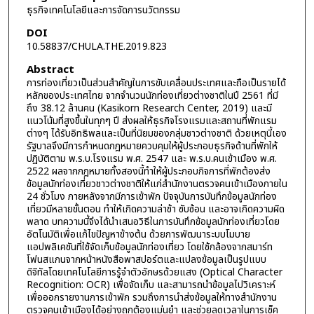
ธุรกิจเทคโนโลยีและการจัดการนวัตกรรม
DOI
10.58837/CHULA.THE.2019.823
Abstract
การท่องเที่ยวเป็นส่วนสำคัญในการขับเคลื่อนประเทศและถือเป็นรายได้
หลักของประเทศไทย จากจำนวนนักท่องเที่ยวต่างชาติในปี 2561 ที่มี
ถึง 38.12 ล้านคน (Kasikorn Research Center, 2019) และมี
แนวโน้มที่สูงขึ้นในทุกๆ ปี ส่งผลให้ธุรกิจโรงแรมและสถานที่พักแรม
ต่างๆ ได้รับอิทธิพลและเป็นที่นิยมของกลุ่มชาวต่างชาติ ด้วยเหตุนี้เอง
รัฐบาลจึงมีการกำหนดกฎหมายควบคุมให้ผู้ประกอบธุรกิจด้านที่พักให้
ปฏิบัติตาม พ.ร.บ.โรงแรม พ.ศ. 2547 และ พ.ร.บ.คนเข้าเมือง พ.ศ.
2522 ผลจากกฎหมายทั้งสองนี้ทำให้ผู้ประกอบกิจการที่พักต้องส่ง
ข้อมูลนักท่องเที่ยวชาวต่างชาติให้แก่สำนักงานตรวจคนเข้าเมืองภายใน
24 ชั่วโมง ภายหลังจากมีการเข้าพัก ปัจจุบันการบันทึกข้อมูลนักท่อง
เที่ยวมีหลายขั้นตอน ทำให้เกิดความล่าช้า ซับซ้อน และอาจเกิดความผิด
พลาด บทความนี้จึงได้นำเสนอวิธีในการบันทึกข้อมูลนักท่องเที่ยวโดย
อัตโนมัติเพื่อแก้ไขปัญหาข้างต้น ด้วยการพัฒนาระบบโมบาย
แอปพลิเคชันที่ใช้จัดเก็บข้อมูลนักท่องเที่ยว โดยใช้กล้องจากสมาร์ท
โฟนสแกนจากหน้าหนังสือพาสปอร์ตและแปลงข้อมูลเป็นรูปแบบ
ดิจิทัลโดยเทคโนโลยีการรู้จำตัวอักษรด้วยแสง (Optical Character
Recognition: OCR) เพื่อจัดเก็บ และสามารถนำข้อมูลไปวิเคราะห์
เพื่อออกรายงานการเข้าพัก รวมถึงการนำส่งข้อมูลให้ทางสำนักงาน
ตรวจคนเข้าเมืองได้อย่างถูกต้องแม่นยำ และช่วยลดเวลาในการเช็ค