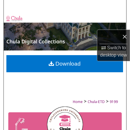
Search
Browse Collections
My Account
×
Switch to
About
desktop
view
Digital Commons Network™
Download
>
>
Home
Chula-ETD
9199