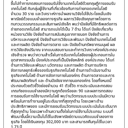
ขึ้นไปทำการทดสอบการยอมรับใช้งานเทคโนโลยีด้วยทฤษฎีการยอมรับ
เทคโนโลยี กับกลุ่มผู้ใช้งานที่เกี่ยวข้องกับการถ่ายทอดเทคโนโลยี
จำนวน 30 ราย และวิเคราะห์การนำผลงานวิจัยไปใช้ประโยชน์ในเชิง
พาณิชย์ด้วยแบบจำลองทางธุรกิจ ผลการวิจัยเชิงคุณภาพโดยการ
ทบทวนวรรณกรรมและสัมภาษณ์เชิงลึก พบว่าปัจจัยที่มีอิทธิพลต่อการ
ถ่ายทอดเทคโนโลยี สามารถแบ่งได้เป็น 7 ด้าน ได้แก่ ปัจจัยเกี่ยวกับ
หน่วยงานวิจัย ปัจจัยด้านการสนับสนุนจากภายนอก ปัจจัยด้านการ
บริหารและกลยุทธ์ ปัจจัยด้านการวิจัยและพัฒนา ปัจจัยด้านเทคโนโลยี
และการผลิต ปัจจัยด้านการตลาด และ ปัจจัยด้านทรัพยากรมนุษย์ ผล
การวิจัยเชิงปริมาณ จากแบบสอบถามและทำการวิเคราะห์องค์ประกอบ
เชิงสำรวจ พบว่าความสำเร็จในการรับเทคโนโลยีของผู้ประกอบการใน
อุตสาหกรรมนั้น มีองค์ประกอบที่เป็นปัจจัยหลัก6 องค์ประกอบ ได้แก่
ด้านการวิจัยและพัฒนา นวัตกรรม และการผลิต ด้านการบริหาร
จัดการกลยุทธ์เพื่อรองรับธุรกิจเทคโนโลยี ด้านการดำเนินงานด้าน
ธุรกิจเทคโนโลยี ด้านการจัดการภายในองค์กร ด้านการตลาดและการ
พัฒนาผลิตภัณฑ์ และ ด้านปัจจัยจากภายนอกองค์กร โดยทั้งหมดนี้
ประกอบด้วยตัวชี้วัดย่อยจำนวน 41 ตัวชี้วัด การประเมินและทดสอบ
เกณฑ์ชองแบบจำลองมีความถูกต้องร้อยละ 90 และผลการทดสอบ
การยอมรับการใช้งานเทคโนโลยี พบว่านวัตกรรมระบบประเมินมีความ
พร้อมในการทำงานอยู่ในระดับมากที่สุดทุกด้าน โดยเฉพาะด้าน
ประสิทธิภาพของ และมีการยอมรับนวัตกรรมระบบประเมินในระดับมาก
ที่สุดทุกด้าน โดยเฉพาะด้านความตั้งใจในการใช้งานโปรแกรม ระบบที่
พัฒนาขึ้นนี้ความเป็นไปได้ในเชิงพาณิชย์ตามแนวคิดแบบจำลองทาง
ธุรกิจ โดยใช้เงินลงทุน 302,000 บาท และสามารถคืนทุนได้ในเวลา
1.73 ปี