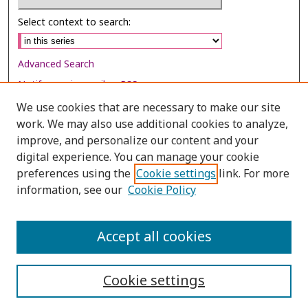
Select context to search:
Advanced Search
Notify me via email or
RSS
We use cookies that are necessary to make our site
Browse
work. We may also use additional cookies to analyze,
Collections
improve, and personalize our content and your
digital experience. You can manage your cookie
Disciplines
preferences using the
Cookie settings
link. For more
Authors
information, see our
Cookie Policy
Author Corner
Author FAQ
Accept all cookies
Cookie settings