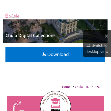
Search
Browse Collections
My Account
×
About
Switch to
desktop
view
Digital Commons Network™
Download
>
>
Home
Chula-ETD
9197