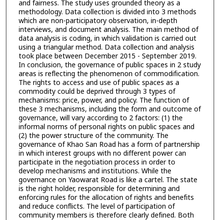
and fairness. The study uses grounded theory as a
methodology. Data collection is divided into 3 methods
which are non-participatory observation, in-depth
interviews, and document analysis. The main method of
data analysis is coding, in which validation is carried out
using a triangular method. Data collection and analysis
took place between December 2015 - September 2019.
In conclusion, the governance of public spaces in 2 study
areas is reflecting the phenomenon of commodification.
The rights to access and use of public spaces as a
commodity could be deprived through 3 types of
mechanisms: price, power, and policy. The function of
these 3 mechanisms, including the form and outcome of
governance, will vary according to 2 factors: (1) the
informal norms of personal rights on public spaces and
(2) the power structure of the community. The
governance of Khao San Road has a form of partnership
in which interest groups with no different power can
participate in the negotiation process in order to
develop mechanisms and institutions. While the
governance on Yaowarat Road is like a cartel. The state
is the right holder, responsible for determining and
enforcing rules for the allocation of rights and benefits
and reduce conflicts. The level of participation of
community members is therefore clearly defined. Both