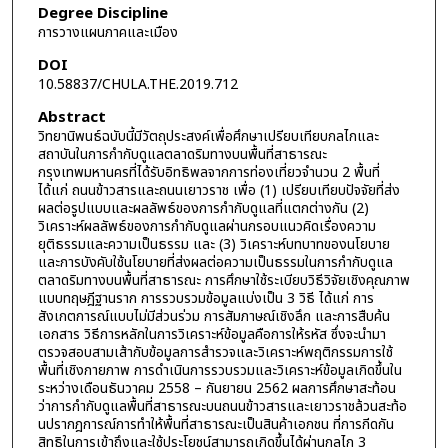
Degree Discipline
การวางแผนภาคและเมือง
DOI
10.58837/CHULA.THE.2019.712
Abstract
วิทยานิพนธ์ฉบับนี้มีวัตถุประสงค์เพื่อศึกษาเปรียบเทียบกลไกและ
สถาบันในการกำกับดูแลตลาดริมทางบนพื้นที่สาธารณะ
กรุงเทพมหานครที่ได้รับอิทธิพลจากการท่องเที่ยวจำนวน 2 พื้นที่
ได้แก่ ถนนข้าวสารและถนนเยาวราช เพื่อ (1) เปรียบเทียบปัจจัยที่ส่ง
ผลต่อรูปแบบและผลลัพธ์ของการกำกับดูแลที่แตกต่างกัน (2)
วิเคราะห์ผลลัพธ์ของการกำกับดูแลผ่านกรอบแนวคิดเรื่องความ
ยุติธรรมและความเป็นธรรม และ (3) วิเคราะห์บทบาทของนโยบาย
และการบังคับใช้นโยบายที่ส่งผลต่อความเป็นธรรมในการกำกับดูแล
ตลาดริมทางบนพื้นที่สาธารณะ การศึกษาใช้ระเบียบวิธีวิจัยเชิงคุณภาพ
แบบทฤษฎีฐานราก การรวบรวมข้อมูลแบ่งเป็น 3 วิธี ได้แก่ การ
สังเกตการณ์แบบไม่มีส่วนร่วม การสัมภาษณ์เชิงลึก และการสืบค้น
เอกสาร วิธีการหลักในการวิเคราะห์ข้อมูลคือการให้รหัส ซึ่งจะนำมา
ตรวจสอบสามเส้ากับข้อมูลการสำรวจและวิเคราะห์พฤติกรรมการใช้
พื้นที่เชิงกายภาพ การดำเนินการรวบรวมและวิเคราะห์ข้อมูลเกิดขึ้นใน
ระหว่างเดือนธันวาคม 2558 – กันยายน 2562 ผลการศึกษาสะท้อน
ว่าการกำกับดูแลพื้นที่สาธารณะบนถนนข้าวสารและเยาวราชล้วนสะท้อ
นปรากฎการณ์การทำให้พื้นที่สาธารณะเป็นสินค้าเอกชน ที่การกีดกัน
สิทธิในการเข้าถึงและใช้ประโยชน์สามารถเกิดขึ้นได้ผ่านกลไก 3