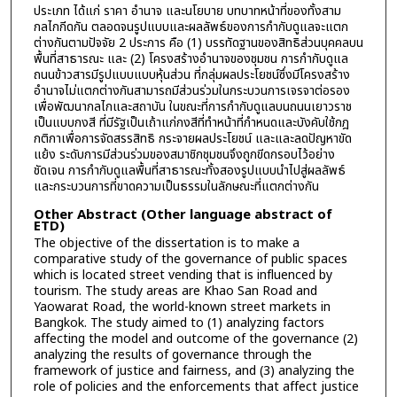
ประเภท ได้แก่ ราคา อำนาจ และนโยบาย บทบาทหน้าที่ของทั้งสาม
กลไกกีดกัน ตลอดจนรูปแบบและผลลัพธ์ของการกำกับดูแลจะแตก
ต่างกันตามปัจจัย 2 ประการ คือ (1) บรรทัดฐานของสิทธิส่วนบุคคลบน
พื้นที่สาธารณะ และ (2) โครงสร้างอำนาจของชุมชน การกำกับดูแล
ถนนข้าวสารมีรูปแบบแบบหุ้นส่วน ที่กลุ่มผลประโยชน์ซึ่งมีโครงสร้าง
อำนาจไม่แตกต่างกันสามารถมีส่วนร่วมในกระบวนการเจรจาต่อรอง
เพื่อพัฒนากลไกและสถาบัน ในขณะที่การกำกับดูแลบนถนนเยาวราช
เป็นแบบกงสี ที่มีรัฐเป็นเถ้าแก่กงสีที่ทำหน้าที่กำหนดและบังคับใช้กฎ
กติกาเพื่อการจัดสรรสิทธิ กระจายผลประโยชน์ และและลดปัญหาขัด
แย้ง ระดับการมีส่วนร่วมของสมาชิกชุมชนจึงถูกขีดกรอบไว้อย่าง
ชัดเจน การกำกับดูแลพื้นที่สาธารณะทั้งสองรูปแบบนำไปสู่ผลลัพธ์
และกระบวนการที่ขาดความเป็นธรรมในลักษณะที่แตกต่างกัน
Other Abstract (Other language abstract of
ETD)
The objective of the dissertation is to make a
comparative study of the governance of public spaces
which is located street vending that is influenced by
tourism. The study areas are Khao San Road and
Yaowarat Road, the world-known street markets in
Bangkok. The study aimed to (1) analyzing factors
affecting the model and outcome of the governance (2)
analyzing the results of governance through the
framework of justice and fairness, and (3) analyzing the
role of policies and the enforcements that affect justice