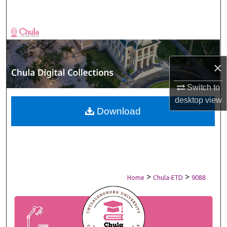
Search
Browse Collections
My Account
×
About
Switch to
desktop
view
Digital Commons Network™
Download
>
>
Home
Chula-ETD
9088