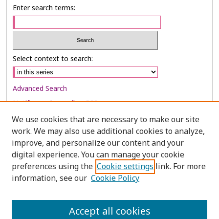
Enter search terms:
Select context to search:
Advanced Search
Notify me via email or
RSS
We use cookies that are necessary to make our site
Browse
work. We may also use additional cookies to analyze,
Collections
improve, and personalize our content and your
digital experience. You can manage your cookie
Disciplines
preferences using the
Cookie settings
link. For more
Authors
information, see our
Cookie Policy
Author Corner
Author FAQ
Accept all cookies