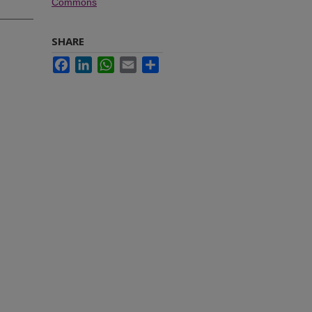
Commons
SHARE
Facebook
LinkedIn
WhatsApp
Email
Share