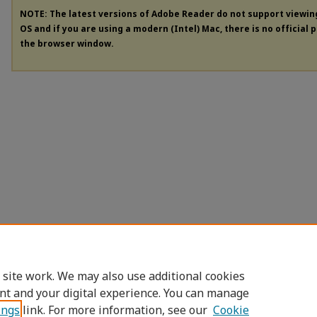
NOTE: The latest versions of Adobe Reader do not support viewi
OS and if you are using a modern (Intel) Mac, there is no official 
the browser window.
 site work. We may also use additional cookies
nt and your digital experience. You can manage
ings
link. For more information, see our
Cookie