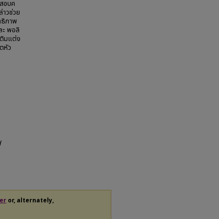
ดสอบค
่าวช่วย
ทธิภาพ
ละ พอลิ
เติมแต่ง
ตหัว
d
er
or, alternately,