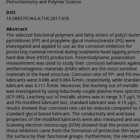
Petrochemistry and Polymer Science
DOI
10.58837/CHULA.THE.2017.418
Abstract
The selected functional polymers and fatty esters of poly)1-bute
pyrrolidone) (PP) and propylene glycol monostearate (PG) were
investigated and applied to use as the corrosion inhibitors for
protecting material removal during read/write head lapping proce
hard disk drive (HDD) production. Potentiodynamic polarization
measurement was used to study their corrosion behaviors again
antiferromagnetic materials (IrMn) which are the most sensitive
materials in the head structure. Corrosion rate of PP- and PG-mo
lubricants were 0.086 and 0.084 Å/min, respectively, while standar
lubricant was 0.111 Å/min. Moreover, the leaching out of metalli
was investigated by using inductively couple plasma mass spectr
(ICP-MS). Leaching out of metallic atoms was in range 3-7 µg/L f
and PG-modified lubricant but, standard lubricant was 4-15 µg/L.
results showed that corrosion rate can be reduced compared to 
standard glycol-based lubricant. The conductivity and acid-base
properties of the modified lubricants were also measured and ana
Scanning electron microscopy (SEM) showed that the protection 
those inhibitors came from the formation of protective thin layer
the surface by their functional groups. Furthermore, the electrical