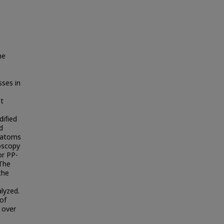
ne
sses in
st
dified
d
c atoms
oscopy
or PP-
 The
the
lyzed.
of
 over