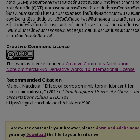
กราด (SEM) พร้อมทั้งศึกษาพารามิเตอร์ที่แสดงสมรรถนะทางไฟฟ้า จากการท
วอไซด์สแตติก (QST) และการทดสอบการขัด พบว่า สารยับยั้งการกัดกร่อนดังกล
ให้กระบวนการขัดดีขึ้น ในกระบวนการผลิตจริง โดยไม่ส่งผลต่อคุณภาพและประสิ
ของหัวอ่าน-เขียน ดังนั้นในงานวิจัยนี้ได้เสนอ โพรพิลีนไกลคอล โมโนสเตียเรท แ
หนึ่งบิวทีนไพโรลิโดน เป็นสารทางเลือกลำดับที่ 1 และ 2 ตามลำดับ เพื่อเป็นสาร
เพิ่มเติมในการป้องกันการกัดกร่อนของวัสดุอิริเดียมแมงกานีส ในกระบวนการผลิ
อ่าน-เขียน ในฮาร์ดดิสไดร์ฟ
Creative Commons License
This work is licensed under a
Creative Commons Attribution-
NonCommercial-No Derivative Works 4.0 International License
.
Recommended Citation
Maipul, Natclitta, "Effect of corrosion inhibitors in lubricant for
electronic industry" (2017).
Chulalongkorn University Theses an
Dissertations (Chula ETD)
. 908.
https://digital.car.chula.ac.th/chulaetd/908
To view the content in your browser, please
download Adobe Read
you may
Download
the file to your hard drive.