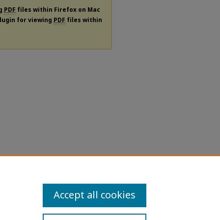
ng
PDF
files within Firefox on Mac
plugin for viewing
PDF
files within
Accept all cookies