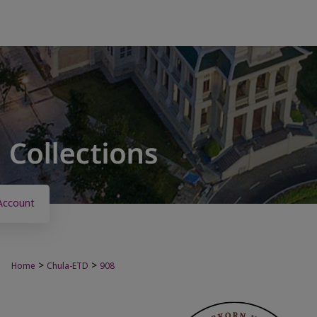
Account
>
>
Home
Chula-ETD
908