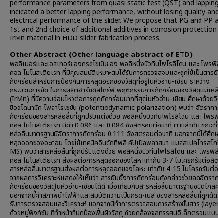
performance parameters from quasi static test (QST) and lapping
indicated a better lapping performance, without losing quality an
electrical performance of the slider. We propose that PG and PP 
1st and 2nd choice of additional additives in corrosion protection
IrMn material in HDD slider fabrication process.
Other Abstract (Other language abstract of ETD)
พอลิเมอร์และเอสเทอร์ของกรดไขมันของ พอลิหนึ่งบิวทีนไพโรลิโดน และ โพรพิ
คอล โมโนสเตียเรท ที่มีคุณสมบัติเหมาะสมได้รับการตรวจสอบและถูกใช้เป็นสารยั
กัดกร่อนสำหรับการป้องกันการหลุดออกของวัสดุที่อยู่ในหัวอ่าน-เขียน ระหว่าง
กระบวนการขัด ในการผลิตฮาร์ดดิสไดร์ฟ พฤติกรรมการกัดกร่อนของวัสดุแม่เหล
(IrMn) ที่มีความอ่อนไหวต่อการถูกกัดกร่อนมากที่สุดในหัวอ่าน-เขียน ศึกษาด้วยว
ชิออไดนามิก โพลาไรเซชัน (potentiodynamic polarization) พบว่า อัตรากา
กัดกร่อนของสารหล่อลื่นที่ถูกปรับแต่งด้วย พอลิหนึ่งบิวทีนไพโรลิโดน และ โพรพ
คอล โมโนสเตียเรท มีค่า 0.086 และ 0.084 อังสตรอมต่อนาที ตามลำดับ ขณะที่
หล่อลื่นมาตรฐานมีอัตราการกัดกร่อน 0.111 อังสตรอมต่อนาที นอกจากนี้ได้ศึก
หลุดออกของอะตอม โดยใช้เทคนิคอินดักทีฟลี คัปเปิลพลาสมา แมสสเปคโทรสโกป
MS) พบว่าสารหล่อลื่นที่ถูกปรับแต่งด้วย พอลิหนึ่งบิวทีนไพโรลิโดน และ โพรพิ
คอล โมโนสเตียเรท ส่งผลต่อการหลุดออกของโลหะเท่ากับ 3-7 ไมโครกรัมต่อลิต
สารหล่อลื่นมาตรฐานส่งผลต่อการหลุดออกของโลหะ เท่ากับ 4-15 ไมโครกรัมต่อ
จากผลการวิเคราะห์แสดงให้เห็นว่า สารยับยั้งการกัดกร่อนดังกล่าวช่วยลดอัตรา
กัดกร่อนของวัสดุในหัวอ่าน-เขียนได้ดี เมื่อเทียบกับสารหล่อลื่นมาตรฐานชนิดไก
นอกจากนี้ค่าสภาพนำไฟฟ้าและสมบัติความเป็นกรด-เบส ของสารหล่อลื่นที่ถูกดั
รับการตรวจสอบและวิเคราะห์ นอกจากนี้ทำการตรวจสอบการสร้างชั้นสาร (layer
ด้วยหมู่ฟังก์ชัน ที่ทำหน้าที่ปกป้องพื้นผิววัสดุ ด้วยกล้องจุลทรรศน์อิเล็กตรอนแบ