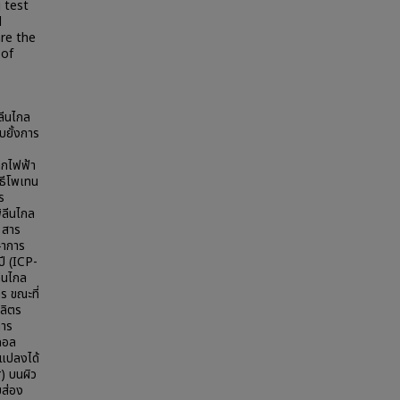
 test
d
are the
 of
ลีนไกล
บยั้งการ
็กไฟฟ้า
ิธีโพเทน
ร
ิลีนไกล
 สาร
ษาการ
ี (ICP-
ลีนไกล
ร ขณะที่
ลิตร
การ
ลคอล
ดแปลงได้
) บนผิว
บส่อง