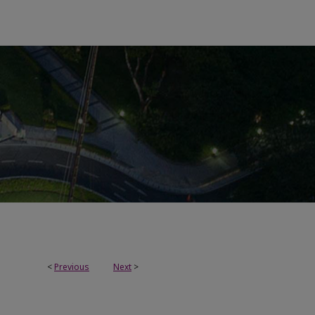
<
Previous
Next
>