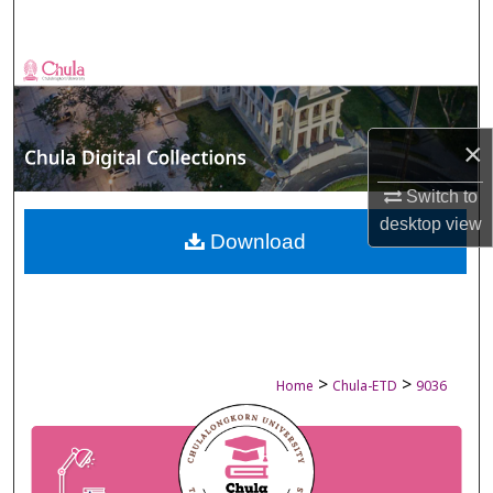
Search
Browse Collections
My Account
×
About
Switch to
desktop
view
Digital Commons Network™
Download
>
>
Home
Chula-ETD
9036