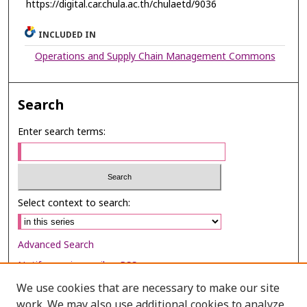
https://digital.car.chula.ac.th/chulaetd/9036
INCLUDED IN
Operations and Supply Chain Management Commons
Search
Enter search terms:
Select context to search:
Advanced Search
Notify me via email or
RSS
We use cookies that are necessary to make our site
Browse
work. We may also use additional cookies to analyze,