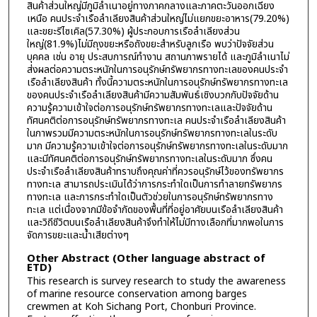
สินค้าส่วนใหญ่มีภูมิลำเนาอยู่ทางภาคกลางและภาคตะวันออกเฉียง
เหนือ คนประจำเรือลำเลียงสินค้าส่วนใหญ่ไม่แยกขยะอาหาร(79.20%)
และขยะรีไซเคิล(57.30%) ผู้ประกอบการเรือลำเลียงส่วน
ใหญ่(81.9%)ไม่มีถุงขยะหรือถังขยะสำหรับลูกเรือ พบว่าปัจจัยส่วน
บุคคล เช่น อายุ ประสบการณ์ทำงาน สถานภาพรายได้ และภูมิลำเนาไม่
ส่งผลต่อความตระหนักในการอนุรักษ์ทรัพยากรทางทะเลของคนประจำ
เรือลำเลียงสินค้า ทั้งนี้ความตระหนักในการอนุรักษ์ทรัพยากรทางทะเล
ของคนประจำเรือลำเลียงสินค้ามีความสัมพันธ์เชิงบวกกับปัจจัยด้าน
ความรู้ความเข้าใจต่อการอนุรักษ์ทรัพยากรทางทะเลและปัจจัยด้าน
ทัศนคติต่อการอนุรักษ์ทรัพยากรทางทะเล คนประจำเรือลำเลียงสินค้า
ในภาพรวมมีความตระหนักในการอนุรักษ์ทรัพยากรทางทะเลในระดับ
มาก มีความรู้ความเข้าใจต่อการอนุรักษ์ทรัพยากรทางทะเลในระดับมาก
และมีทัศนคติต่อการอนุรักษ์ทรัพยากรทางทะเลในระดับมาก ซึ่งคน
ประจำเรือลำเลียงสินค้าทราบถึงคุณค่าที่ควรอนุรักษ์ไว้ของทรัพยากร
ทางทะเล สามารถประเมินได้ว่าการกระทำใดเป็นการทำลายทรัพยากร
ทางทะเล และการกระทำใดเป็นตัวช่วยในการอนุรักษ์ทรัพยากรทาง
ทะเล แต่เนื่องจากมีข้อจำกัดของพื้นที่ที่อยู่อาศัยบนเรือลำเลียงสินค้า
และวิถีชีวิตบนเรือลำเลียงสินค้าจึงทำให้ไม่มีทางเลือกที่มากพอในการ
จัดการขยะและน้ำเสียต่างๆ
Other Abstract (Other language abstract of
ETD)
This research is survey research to study the awareness
of marine resource conservation among barges
crewmen at Koh Sichang Port, Chonburi Province.