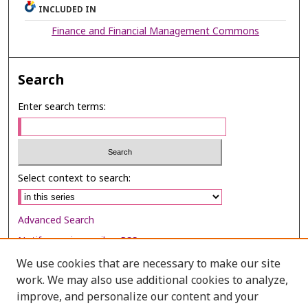
INCLUDED IN
Finance and Financial Management Commons
Search
Enter search terms:
Select context to search:
Advanced Search
Notify me via email or
RSS
We use cookies that are necessary to make our site
Browse
work. We may also use additional cookies to analyze,
Collections
improve, and personalize our content and your