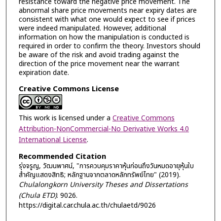
resistance toward the negative price movement. The
abnormal share price movements near expiry dates are
consistent with what one would expect to see if prices
were indeed manipulated. However, additional
information on how the manipulation is conducted is
required in order to confirm the theory. Investors should
be aware of the risk and avoid trading against the
direction of the price movement near the warrant
expiration date.
Creative Commons License
This work is licensed under a
Creative Commons
Attribution-NonCommercial-No Derivative Works 4.0
International License
.
Recommended Citation
รุ่งจรูญ, วัฒนพาศน์, "การควบคุมราคาหุ้นก่อนถึงวันหมดอายุหุ้นใบ
สำคัญแสดงสิทธิ; หลักฐานจากตลาดหลักทรัพย์ไทย" (2019).
Chulalongkorn University Theses and Dissertations
(Chula ETD)
. 9026.
https://digital.car.chula.ac.th/chulaetd/9026