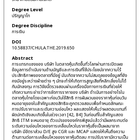
Degree Level
ปริญญาโท
Degree Discipline
การเงิน
DOI
10.58837/CHULA.THE.2019.650
Abstract
การแทรกแซงของ บริษัท ในตลาดหุ้นเกิดขึ้นทั่วโลกผ่านการเปิดเผย
ข้อมูลการดำเนินงานด้านบัญชีและการเงินที่ใช้ประโยชน์จากความไร้
ประสิทธิภาพของตลาดที่มีอยู่ มันเกิดจากความไม่สมดุลของข้อมูลที่ยัง
คงมีอยู่ระหว่างฝ่ายต่าง ๆ มักจะทำให้เกิดการสูญเสียที่หลีกเลี่ยงไม่ได้
กับนักลงทุน การวิจัยนี้ตรวจสอบผ่านเครื่องมือทางการเงินที่ช่วยให้
เกิดความกระจ่างว่าการจัดการราคาของ บริษัท ดำเนินการอย่างไรใน
ตลาดหุ้นไทยโดยเฉพาะก่อนวันใช้สิทธิ การผันผวนของราคาหุ้นก่อนวัน
หมดอายุของใบสำคัญแสดงสิทธิจะถูกตรวจสอบเพื่อกำหนดลักษณะ
การปรับราคาและระดับความอ่อนไหว ผลแสดงให้เห็นว่าผลตอบแทนที่
ผิดปกติเชิงลบเกิดขึ้นในช่วงเวลา [42, 84] วันก่อนที่ใบสำคัญแสดง
สิทธิ ITM จะหมดอายุ ตัวแปรขององค์กรพิสูจน์แล้วว่ามีผลกระทบต่อ
ระดับความอ่อนไหวของการเคลื่อนไหวในราคาหุ้นซึ่งเป็นผลมาจาก
บริษัท มีอัตราส่วน D/E สูง CGR และ MCAP แสดงให้เห็นถึงความ
ต้านทานต่อการเคลื่อนไหวของราคาหุ้นติดลบ การปรับราคามีความเป็น