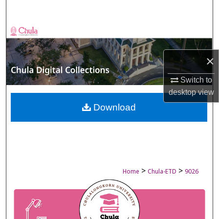
Search
Browse Collections
My Account
×
Switch to
About
desktop
view
Digital Commons Network™
Download
>
>
Home
Chula-ETD
9026