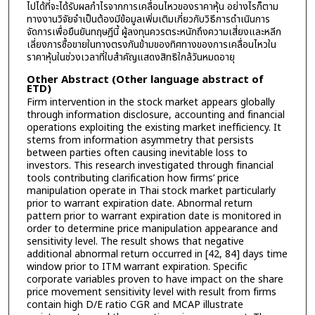
ไปได้ที่จะได้รับผลกำไรจากการเคลื่อนไหวของราคาหุ้น อย่างไรก็ตาม
ทางงานวิจัยจำเป็นต้องมีข้อมูลเพิ่มเติมเกี่ยวกับวิธีการดำเนินการ
จัดการเพื่อยืนยันทฤษฎีนี้ ผู้ลงทุนควรตระหนักถึงความเสี่ยงและหลีก
เลี่ยงการซื้อขายในทางตรงกันข้ามของทิศทางของการเคลื่อนไหวใน
ราคาหุ้นในช่วงเวลาที่ใบสำคัญแสดงสิทธิใกล้วันหมดอายุ
Other Abstract (Other language abstract of
ETD)
Firm intervention in the stock market appears globally
through information disclosure, accounting and financial
operations exploiting the existing market inefficiency. It
stems from information asymmetry that persists
between parties often causing inevitable loss to
investors. This research investigated through financial
tools contributing clarification how firms’ price
manipulation operate in Thai stock market particularly
prior to warrant expiration date. Abnormal return
pattern prior to warrant expiration date is monitored in
order to determine price manipulation appearance and
sensitivity level. The result shows that negative
additional abnormal return occurred in [42, 84] days time
window prior to ITM warrant expiration. Specific
corporate variables proven to have impact on the share
price movement sensitivity level with result from firms
contain high D/E ratio CGR and MCAP illustrate