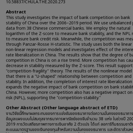
10.58837/CHULA.THE.2020.273
Abstract
This study investigates the impact of bank competition on bank
stability of China over the 2006–2019 period. We use unbalanced 
data from 38 Chinese commercial banks. We employ the natural
logarithm of the Z-score to measure bank stability, and the NPL 
to measure bank credit risk. Meanwhile, the competition was me
through Panzar-Rosse H-statistic. The study uses both the linear
non-linear regression models and investigates effect of the inter
rate liberalization in China. The results show that the degree of b
competition in China is on a rise trend. More competition has ca
decrease in stability measured by the Z-score. This result support
"competition-fragility" theory. The results of the nonlinear mode
that there is a "U-shaped" relationship between competition and
stability. In addition, the completion of interest rate liberalization
expands the negative impact of bank competition on bank stabilit
China. However, more competition also has a negative impact on 
risk (NPL), supporting the "competition-stability."
Other Abstract (Other language abstract of ETD)
งานวิจัยนี้ศึกษาผลกระทบของการแข่งขันของธนาคารต่อความมั่นคงของธนาคาร
ข้อมูลแผงแบบไม่สมดุลจากธนาคารพาณิชย์ของจีนจำนวน 38 แห่ง ในช่วงปี 20
2019 การวัดเสถียรภาพทางการเงินอาศัย 2 ตัวแปร ได้แก่ ลอการิทึมธรรมชาต
คะแนนมาตรฐานของเงินกองทุนสำหรับความมั่นคงของธนาคาร และอัตราส่วนหนี้