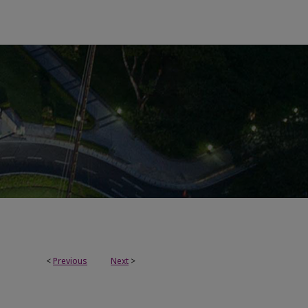
<
Previous
Next
>