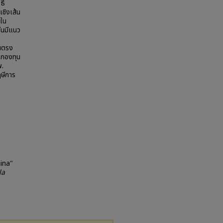
ธี
ชิงเส้น
ยใน
ีนมีแนว
้นตรง
นกองทุน
พ.
ฤษีการ
ina"
la