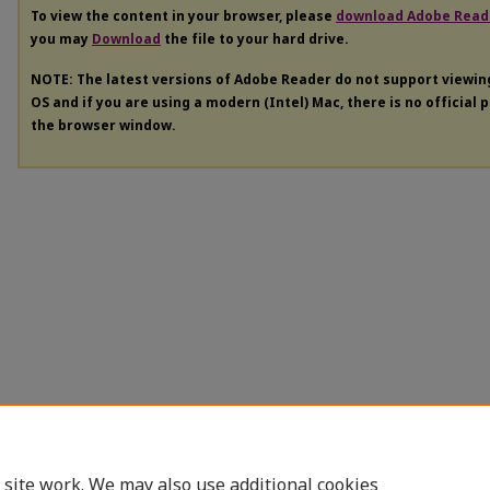
To view the content in your browser, please
download Adobe Read
you may
Download
the file to your hard drive.
NOTE: The latest versions of Adobe Reader do not support viewi
OS and if you are using a modern (Intel) Mac, there is no official 
the browser window.
 site work. We may also use additional cookies