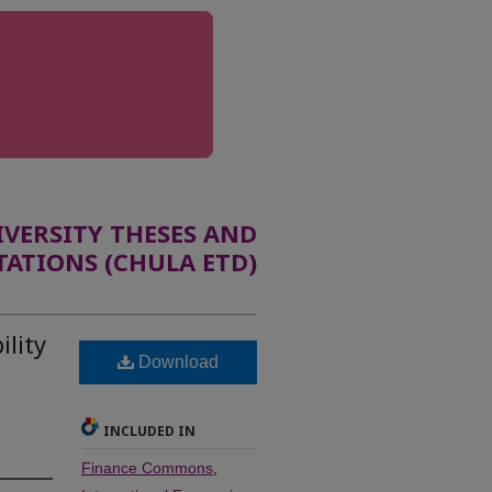
ERSITY THESES AND
TATIONS (CHULA ETD)
lity
Download
INCLUDED IN
Finance Commons
,