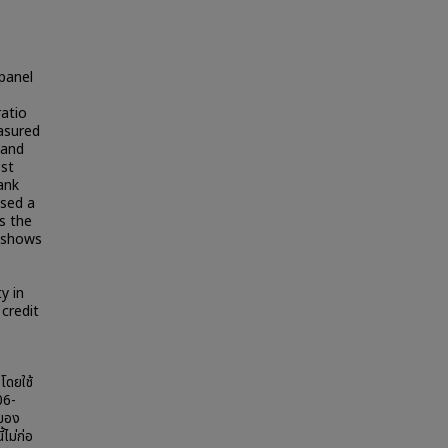
panel
ratio
asured
 and
est
ank
used a
s the
l shows
y in
credit
โดยใช้
06-
ิของ
ไม่ก่อ