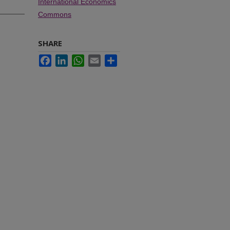
International Economics
Commons
SHARE
Facebook
LinkedIn
WhatsApp
Email
Share