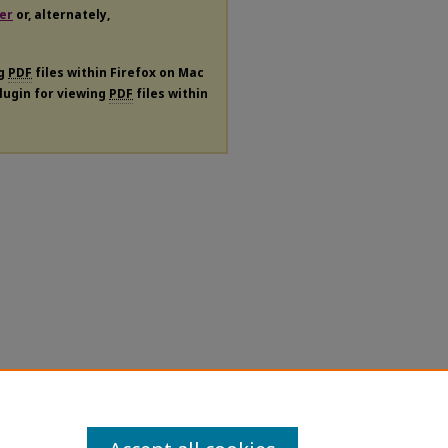
er
or, alternately,
ng
PDF
files within Firefox on Mac
plugin for viewing
PDF
files within