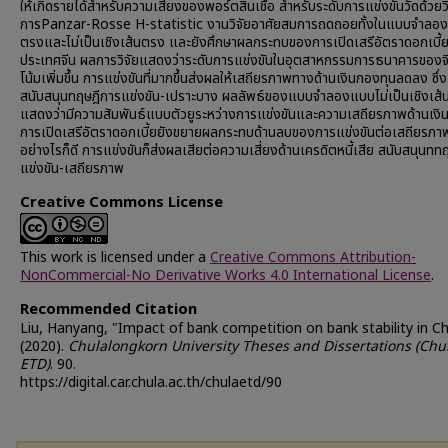
ให้เกิดรายได้สำหรับความเสี่ยงของพอร์ตสินเชื่อ สำหรับระดับการแข่งขันวัดด้วยวิ
การPanzar-Rosse H-statistic งานวิจัยอาศัยสมการถดถอยทั้งในแบบจำลองเ
ตรงและไม่เป็นเชิงเส้นตรง และยังศึกษาผลกระทบของการเปิดเสรีอัตราดอกเบี้
ประเทศจีน ผลการวิจัยแสดงว่าระดับการแข่งขันในอุตสาหกรรมการธนาคารของจ
โน้มเพิ่มขึ้น การแข่งขันที่มากขึ้นส่งผลให้เสถียรภาพทางด้านเงินกองทุนลดลง ซึ่ง
สนับสนุนทฤษฎีการแข่งขัน-เปราะบาง ผลลัพธ์ของแบบจำลองแบบไม่เป็นเชิงเส
แสดงว่ามีความสัมพันธ์แบบตัวยูระหว่างการแข่งขันและความเสถียรภาพด้านเงิ
การเปิดเสรีอัตราดอกเบี้ยยังขยายผลกระทบด้านลบของการแข่งขันต่อเสถียรภา
อย่างไรก็ดี การแข่งขันก็ส่งผลเสียต่อความเสี่ยงด้านเครดิตหนี้เสีย สนับสนุนทท
แข่งขัน-เสถียรภาพ
Creative Commons License
This work is licensed under a
Creative Commons Attribution-
NonCommercial-No Derivative Works 4.0 International License
.
Recommended Citation
Liu, Hanyang, "Impact of bank competition on bank stability in Ch
(2020).
Chulalongkorn University Theses and Dissertations (Chu
ETD)
. 90.
https://digital.car.chula.ac.th/chulaetd/90