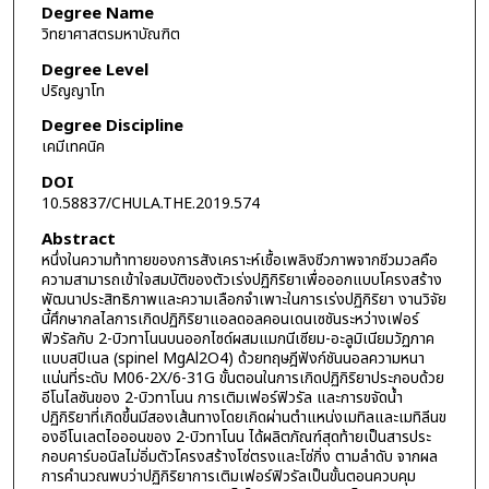
Degree Name
วิทยาศาสตรมหาบัณฑิต
Degree Level
ปริญญาโท
Degree Discipline
เคมีเทคนิค
DOI
10.58837/CHULA.THE.2019.574
Abstract
หนึ่งในความท้าทายของการสังเคราะห์เชื้อเพลิงชีวภาพจากชีวมวลคือ
ความสามารถเข้าใจสมบัติของตัวเร่งปฏิกิริยาเพื่อออกแบบโครงสร้าง
พัฒนาประสิทธิภาพและความเลือกจำเพาะในการเร่งปฏิกิริยา งานวิจัย
นี้ศึกษากลไลการเกิดปฏิกิริยาแอลดอลคอนเดนเซชันระหว่างเฟอร์
ฟิวรัลกับ 2-บิวทาโนนบนออกไซด์ผสมแมกนีเซียม-อะลูมิเนียมวัฏภาค
แบบสปิเนล (spinel MgAl2O4) ด้วยทฤษฎีฟังก์ชันนอลความหนา
แน่นที่ระดับ M06-2X/6-31G ขั้นตอนในการเกิดปฏิกิริยาประกอบด้วย
อีโนไลซันของ 2-บิวทาโนน การเติมเฟอร์ฟิวรัล และการขจัดน้ำ
ปฏิกิริยาที่เกิดขึ้นมีสองเส้นทางโดยเกิดผ่านตำแหน่งเมทิลและเมทิลีนข
องอีโนเลตไอออนของ 2-บิวทาโนน ได้ผลิตภัณฑ์สุดท้ายเป็นสารประ
กอบคาร์บอนิลไม่อิ่มตัวโครงสร้างโซ่ตรงและโซ่กิ่ง ตามลำดับ จากผล
การคำนวณพบว่าปฏิกิริยาการเติมเฟอร์ฟิวรัลเป็นขั้นตอนควบคุม