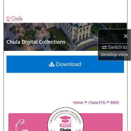
Search
Browse Collections
×
My Account
Switch to
About
desktop
view
Digital Commons Network™
Download
>
>
Home
Chula-ETD
8950