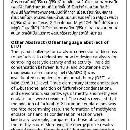
อัตราการเกิดปฏิกิริยา ปฏิกิริยาอีโนไลซันของ 2-บิวทาโนนและการเติม
เฟอร์ฟิวรัลที่ตำแหน่งเมทิลีนเกิดขึ้นได้เร็วกว่าตำแหน่งเมทิล ซึ่ง
สัมพันธ์กับค่าพลังงานก่อกัมมันต์ที่ต่ำกว่า เมื่อเปรียบเทียบผลการ
คำนวณที่ได้กับงานวิจัยก่อนหน้าบนแมกนีเซียมออกไซด์ (MgO) พบว่า
ปฏิกิริยาอีโนไลเซชันของ 2-บิวทาโนนบน MgAl2O4 เกิดขึ้นได้เร็วกว่า
MgO ข้อมูลที่ได้ทำให้เข้าใจกลไกการเกิดปฏิกิริยาแอลดอลคอนเดนเซ
ชันและอาจใช้เป็นแนวทางพัฒนาตัวเร่งปฏิกิริยาให้เหมาะสม
Other Abstract (Other language abstract of
ETD)
The grand challenge for catalytic conversion of biomass
to biofuels is to understand how to design catalysts for
controlling catalytic activity and selectivity. The aldol
condensation between furfural and 2-butanone over
magnesium aluminate spinel (MgAl2O4) was
investigated using density functional theory (DFT), at
M06-2X/6-31G level. Three elementary steps: enolization
of 2-butanone, addition of furfural (or condensation),
and dehydration, via pathways of methyl and methylene
enolate ions were considered. The results revealed that
the addition of furfural to 2-butanone enolate ions was
the rate-determining step. The formation of methylene
enolate ions and its condensation reaction were
kinetically favorable, compared to those obtained for
the methyl route. Moreover, the energy profile results