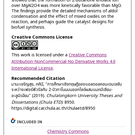
showed that the formation of 2-butanone enolate ion
over MgAl2O4 was more kinetically favorable than MgO.
The findings provide the detailed mechanisms of aldol
condensation and the effect of mixed oxides on the
reaction, and perhaps guide the catalyst designs for
biofuel synthesis.
Creative Commons License
This work is licensed under a
Creative Commons
Attribution-NonCommercial-No Derivative Works 4.0
International License
.
Recommended Citation
มานะเจริญสุข, ภคินี, "การศึกษาเชิงทฤษฎีของแอลดอลคอนเดนเซชัน
ระหว่างเฟอร์ฟิวรัลกับ 2-บิวทาโนนบนออกไซด์ผสมแมกนีเซียม-
อะลูมิเนียม" (2019).
Chulalongkorn University Theses and
Dissertations (Chula ETD)
. 8950.
https://digital.car.chula.ac.th/chulaetd/8950
INCLUDED IN
Chemistry Commons