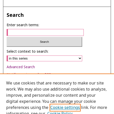
Search
Enter search terms:
Select context to search:
Advanced Search
Notify me via email or
RSS
We use cookies that are necessary to make our site
Browse
work. We may also use additional cookies to analyze,
Collections
improve, and personalize our content and your
digital experience. You can manage your cookie
Disciplines
preferences using the
Cookie settings
link. For more
Authors
information, see our
Cookie Policy