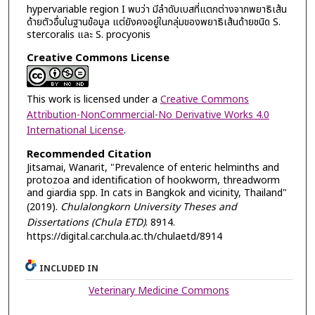
hypervariable region I พบว่า มีลำดับเบสที่แตกต่างจากพยาธิเส้น
ด้ายตัวอื่นในฐานข้อมูล แต่ยังคงอยู่ในกลุ่มของพยาธิเส้นด้ายชนิด S.
stercoralis และ S. procyonis
Creative Commons License
This work is licensed under a
Creative Commons
Attribution-NonCommercial-No Derivative Works 4.0
International License
.
Recommended Citation
Jitsamai, Wanarit, "Prevalence of enteric helminths and
protozoa and identification of hookworm, threadworm
and giardia spp. In cats in Bangkok and vicinity, Thailand"
(2019).
Chulalongkorn University Theses and
Dissertations (Chula ETD)
. 8914.
https://digital.car.chula.ac.th/chulaetd/8914
INCLUDED IN
Veterinary Medicine Commons