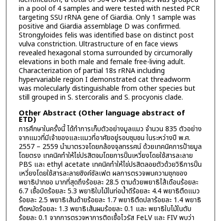
in a pool of 4 samples and were tested with nested PCR
targeting SSU rRNA gene of Giardia. Only 1 sample was
positive and Giardia assemblage D was confirmed.
Strongyloides felis was identified base on distinct post
vulva constriction. Ultrastructure of en face views
revealed hexagonal stoma surrounded by circumorally
elevations in both male and female free-living adult.
Characterization of partial 18s rRNA including
hypervariable region I demonstrated cat threadworm
was molecularly distinguishable from other species but
still grouped in S. stercoralis and S. procyonis clade.
Other Abstract (Other language abstract of
ETD)
การศึกษาในครั้งนี้ ได้ทำการเก็บตัวอย่างมูลแมว จำนวน 835 ตัวอย่าง
จากแมวที่มีเจ้าของและแมวที่อาศัยอยู่รอบชุมชน ในระหว่างปี พ.ศ.
2557 – 2559 นำมาตรวจโดยกล้องจุลทรรศน์ ด้วยเทคนิคการป้ายมูล
โดยตรง เทคนิคทำให้ไข่ปรสิตจมโดยการปั่นเหวี่ยงโดยใช้สารละลาย
PBS และ ethyl acetate เทคนิคทำให้ไข่ปรสิตลอยตัวด้วยวิธีการปั่น
เหวี่ยงโดยใช้สารละลายซิงค์ซัลเฟต ผลการตรวจพบความชุกของ
พยาธิปากขอ มากที่สุดถึงร้อยละ 28.5 ตามด้วยพยาธิไส้เดือนร้อยละ
6.7 เชื้อบิดร้อยละ 5.3 พยาธิใบไม้ในท่อน้ำดีร้อยละ 4.4 พยาธิตืดแมว
ร้อยละ 2.5 พยาธิเส้นด้ายร้อยละ 1.7 พยาธิตืดปลาร้อยละ 1.4 พยาธิ
ตืดหมัดร้อยละ 1.3 พยาธิเส้นผมร้อยละ 0.1 และ พยาธิใบไม้ในตับ
ร้อยละ 0.1 จากการตรวจหาการติดเชื้อไวรัส FeLV และ FIV พบว่า