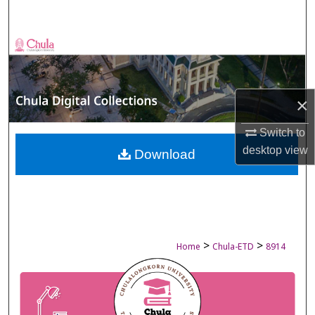
Search
Browse Collections
My Account
×
About
Switch to
desktop
view
Digital Commons Network™
Download
>
>
Home
Chula-ETD
8914