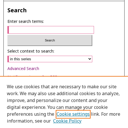
Search
Enter search terms:
Select context to search:
Advanced Search
Notify me via email or
RSS
We use cookies that are necessary to make our site
Browse
work. We may also use additional cookies to analyze,
Collections
improve, and personalize our content and your
digital experience. You can manage your cookie
Disciplines
preferences using the
Cookie settings
link. For more
Authors
information, see our
Cookie Policy