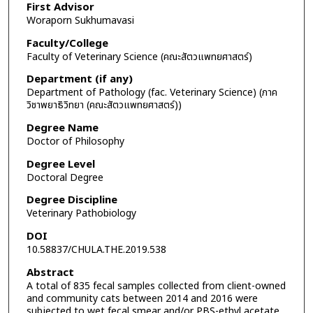
First Advisor
Woraporn Sukhumavasi
Faculty/College
Faculty of Veterinary Science (คณะสัตวแพทยศาสตร์)
Department (if any)
Department of Pathology (fac. Veterinary Science) (ภาค
วิชาพยาธิวิทยา (คณะสัตวแพทยศาสตร์))
Degree Name
Doctor of Philosophy
Degree Level
Doctoral Degree
Degree Discipline
Veterinary Pathobiology
DOI
10.58837/CHULA.THE.2019.538
Abstract
A total of 835 fecal samples collected from client-owned
and community cats between 2014 and 2016 were
subjected to wet fecal smear and/or PBS-ethyl acetate