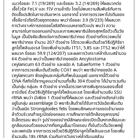
แมวร้อยละ 7.1 (19/269) และร้อยละ 5.2 (14/269) ให้ผลบวกต่อ
เชื้อไวรัส FeLV และ FIV ตามลำดับ โดยไม่พบความสัมพันธ์กับการ
ติดเชื้อปรสิตในทางเดินอาหาร นอกจากนี้ จากการตรวจหาโปรตีนของ
เชื้อจีอาร์เดียร์ด้วยชุดทดสอบ พบว่าร้อยละ 3.9 (9/233) ให้ผลบวก
การวิเคราะห์การถดถอยโลจิสติคแบบหลายตัวแปร พบว่า ความ
สามารถในการออกนอกบ้านและการพบพยาธิปล้องสุกหรือตัวเต็มวัย
ในมูล เป็นปัจจัยเสี่ยงต่อการติดพยาธิปากขอ ตัวอย่างที่ตรวจพบไข่
พยาธิปากขอ จำนวน 207 ตัวอย่าง ได้ตรวจเพิ่มเติมด้วยวิธีปฏิกิริยา
ลูกโซ่โพลิเมอเรส โดยเพิ่มจำนวนจีน ITS1, 5.8S และ ITS2 พบว่าให้
ผลบวก ร้อยละ 59.9 (124/207) และผลการวิเคราะห์ลำดับเบสจำนวน
64 ตัวอย่าง พบว่าเป็นพยาธิปากขอชนิด Ancylostoma
ceylanicum 63 ตัวอย่าง และชนิด A. tubaeforme 1 ตัวอย่าง
จากการตรวจเพิ่มเติมด้วยจีน COX1 พบว่า พยาธิปากขอชนิด A.
ceylanicum จัดอยู่คนละกลุ่มกับที่พบในมนุษย์ นอกจากนี้ตัวอย่าง
DNA ที่สกัดได้จากมูลแมวจำนวนทั้งสิ้น 304 ตัวอย่าง ได้นำมารวมกัน
เป็นกลุ่ม กลุ่มละ 4 ตัวอย่าง จากนั้นตรวจหาสารพันธุกรรมชองเชื้อจี
อาร์เดียร์ ด้วยวิธีปฏิกิริยาลูกโซ่โพลิเมอเรส โดยเพิ่มจำนวนจีน SSU
rRNA พบว่า มีเพียง 1 ตัวอย่างที่ให้ผลบวก และตัวอย่างดังกล่าวจัด
อยู่ในกลุ่ม assemblage D พยาธิเส้นด้ายได้รับการวินิจฉัยเพิ่มเติม
ว่าเป็นชนิด Strongyloides felis โดยพบลักษณะการคอดเข้ามาของ
ลำตัวบริเวณท้ายรูเปิดช่องคลอด การศึกษาภายใต้กล้องจุลทรรศน์
อิเล็กตรอน พบว่า รูปร่างของปากมีลักษณะช่องเปิดเป็นหกเหลี่ยมและ
ถูกล้อมรอบด้วยขอบปากที่ยกนูนขึ้นมาโดยรอบ ทั้งในตัวเต็มวัยเพศผู้
และเพศเมีย จากการตรวจด้วยวิธีปฏิกิริยาลูกโซ่โพลิเมอเรส โดยเพิ่ม
จำนวนจีน 18s rRNA ร่วมกับการวิเคราะห์ลำดับเบสส่วน