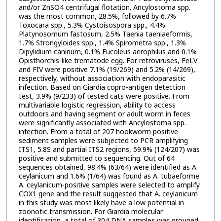
and/or ZnSO4 centrifugal flotation. Ancylostoma spp.
was the most common, 28.5%, followed by 6.7%
Toxocara spp., 5.3% Cystoisospora spp., 4.4%
Platynosomum fastosum, 2.5% Taenia taeniaeformis,
1.7% Strongyloides spp., 1.4% Spirometra spp., 1.3%
Dipylidium caninum, 0.1% Eucoleus aerophilus and 0.1%
Opisthorchis-like trematode egg. For retroviruses, FeLV
and FIV were positive 7.1% (19/269) and 5.2% (14/269),
respectively, without association with endoparasitic
infection. Based on Giardia copro-antigen detection
test, 3.9% (9/233) of tested cats were positive. From
multivariable logistic regression, ability to access
outdoors and having segment or adult worm in feces
were significantly associated with Ancylostoma spp.
infection. From a total of 207 hookworm positive
sediment samples were subjected to PCR amplifying
ITS1, 5.8S and partial ITS2 regions, 59.9% (124/207) was
positive and submitted to sequencing. Out of 64
sequences obtained, 98.4% (63/64) were identified as A.
ceylanicum and 1.6% (1/64) was found as A. tubaeforme.
A. ceylanicum-positive samples were selected to amplify
COX1 gene and the result suggested that A. ceylanicum
in this study was most likely have a low potential in
zoonotic transmission. For Giardia molecular
identification, a total of 304 DNA samples was grouped