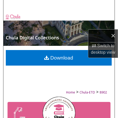
Search
Browse Collections
My Account
×
About
Switch to
desktop
view
Digital Commons Network™
Download
>
>
Home
Chula-ETD
8902