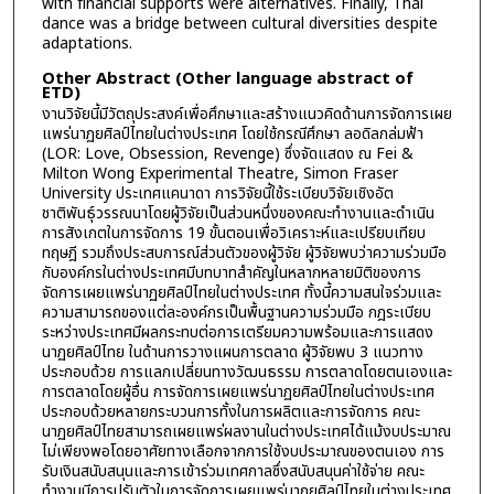
with financial supports were alternatives. Finally, Thai
dance was a bridge between cultural diversities despite
adaptations.
Other Abstract (Other language abstract of
ETD)
งานวิจัยนี้มีวัตถุประสงค์เพื่อศึกษาและสร้างแนวคิดด้านการจัดการเผย
แพร่นาฏยศิลป์ไทยในต่างประเทศ โดยใช้กรณีศึกษา ลอดิลกล่มฟ้า
(LOR: Love, Obsession, Revenge) ซึ่งจัดแสดง ณ Fei &
Milton Wong Experimental Theatre, Simon Fraser
University ประเทศแคนาดา การวิจัยนี้ใช้ระเบียบวิจัยเชิงอัต
ชาติพันธุ์วรรณนาโดยผู้วิจัยเป็นส่วนหนึ่งของคณะทำงานและดำเนิน
การสังเกตในการจัดการ 19 ขั้นตอนเพื่อวิเคราะห์และเปรียบเทียบ
ทฤษฎี รวมถึงประสบการณ์ส่วนตัวของผู้วิจัย ผู้วิจัยพบว่าความร่วมมือ
กับองค์กรในต่างประเทศมีบทบาทสำคัญในหลากหลายมิติของการ
จัดการเผยแพร่นาฏยศิลป์ไทยในต่างประเทศ ทั้งนี้ความสนใจร่วมและ
ความสามารถของแต่ละองค์กรเป็นพื้นฐานความร่วมมือ กฎระเบียบ
ระหว่างประเทศมีผลกระทบต่อการเตรียมความพร้อมและการแสดง
นาฏยศิลป์ไทย ในด้านการวางแผนการตลาด ผู้วิจัยพบ 3 แนวทาง
ประกอบด้วย การแลกเปลี่ยนทางวัฒนธรรม การตลาดโดยตนเองและ
การตลาดโดยผู้อื่น การจัดการเผยแพร่นาฏยศิลป์ไทยในต่างประเทศ
ประกอบด้วยหลายกระบวนการทั้งในการผลิตและการจัดการ คณะ
นาฏยศิลป์ไทยสามารถเผยแพร่ผลงานในต่างประเทศได้แม้งบประมาณ
ไม่เพียงพอโดยอาศัยทางเลือกจากการใช้งบประมาณของตนเอง การ
รับเงินสนับสนุนและการเข้าร่วมเทศกาลซึ่งสนับสนุนค่าใช้จ่าย คณะ
ทำงานมีการปรับตัวในการจัดการเผยแพร่นาฏยศิลป์ไทยในต่างประเทศ