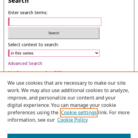
Search
Enter search terms:
Select context to search:
Advanced Search
Notify me via email or
RSS
We use cookies that are necessary to make our site
Browse
work. We may also use additional cookies to analyze,
Collections
improve, and personalize our content and your
digital experience. You can manage your cookie
Disciplines
preferences using the
Cookie settings
link. For more
Authors
information, see our
Cookie Policy
Author Corner