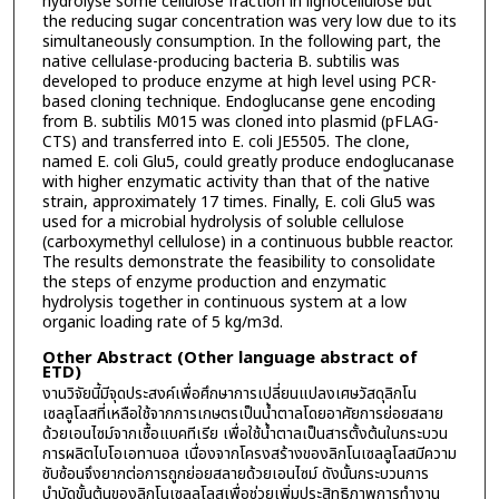
hydrolyse some cellulose fraction in lignocellulose but
the reducing sugar concentration was very low due to its
simultaneously consumption. In the following part, the
native cellulase-producing bacteria B. subtilis was
developed to produce enzyme at high level using PCR-
based cloning technique. Endoglucanse gene encoding
from B. subtilis M015 was cloned into plasmid (pFLAG-
CTS) and transferred into E. coli JE5505. The clone,
named E. coli Glu5, could greatly produce endoglucanase
with higher enzymatic activity than that of the native
strain, approximately 17 times. Finally, E. coli Glu5 was
used for a microbial hydrolysis of soluble cellulose
(carboxymethyl cellulose) in a continuous bubble reactor.
The results demonstrate the feasibility to consolidate
the steps of enzyme production and enzymatic
hydrolysis together in continuous system at a low
organic loading rate of 5 kg/m3d.
Other Abstract (Other language abstract of
ETD)
งานวิจัยนี้มีจุดประสงค์เพื่อศึกษาการเปลี่ยนแปลงเศษวัสดุลิกโน
เซลลูโลสที่เหลือใช้จากการเกษตรเป็นน้ำตาลโดยอาศัยการย่อยสลาย
ด้วยเอนไซม์จากเชื้อแบคทีเรีย เพื่อใช้น้ำตาลเป็นสารตั้งต้นในกระบวน
การผลิตไบโอเอทานอล เนื่องจากโครงสร้างของลิกโนเซลลูโลสมีความ
ซับซ้อนจึงยากต่อการถูกย่อยสลายด้วยเอนไซม์ ดังนั้นกระบวนการ
บำบัดขั้นต้นของลิกโนเซลลูโลสเพื่อช่วยเพิ่มประสิทธิภาพการทำงาน