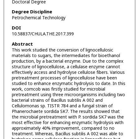
Doctoral Degree
Degree Discipline
Petrochemical Technology
DOI
10.58837/CHULA.THE.2017.399
Abstract
This work studied the conversion of lignocellulosic
materials to sugars, the intermediates for bioethanol
production, by a bacterial enzyme. Due to the complex
structure of lignocellulose, a cellulase enzyme cannot
effectively access and hydrolyse cellulose fibers. Various
pretreatment processes of lignocellulose have been
studied to enhance enzymatic hydrolysis to date. In this
work, corncob was firstly studied for microbial
pretreatment using three microorganisms including two
bacterial strains of Bacillus subtilis A 002 and
Cellulomonas sp. TISTR 784 and a fungal strain of
Phanerochaete sordida SK7. The results showed that
the microbial pretreatment with P. sordida SK7 was the
most effective for enhancing enzymatic hydrolysis with
approximately 40% improvement, compared to no
treatment. Whereas, Bacillus subtilis A 002 was able to