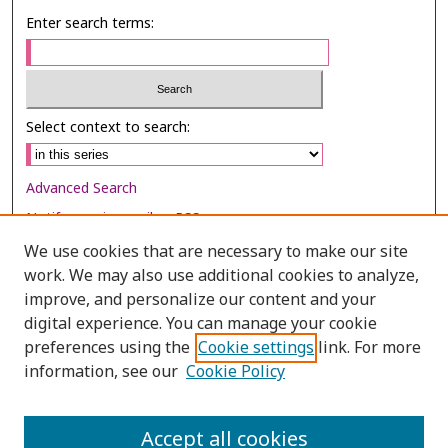
Enter search terms:
Select context to search:
Advanced Search
Notify me via email or
RSS
We use cookies that are necessary to make our site
Browse
work. We may also use additional cookies to analyze,
Collections
improve, and personalize our content and your
digital experience. You can manage your cookie
Disciplines
preferences using the
Cookie settings
link. For more
Authors
information, see our
Cookie Policy
Author Corner
Author FAQ
Accept all cookies