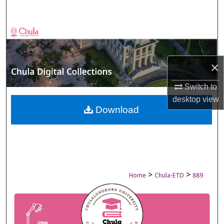
Search
Browse Collections
My Account
×
About
Switch to
desktop
view
Digital Commons Network™
Download
>
>
Home
Chula-ETD
889