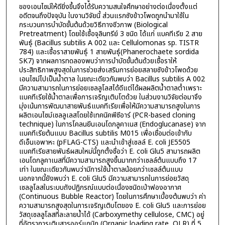
ของเอนไซม์ให้ดียิ่งขึ้นจึงได้รับความสนใจศึกษาอย่างต่อเนื่องตั้งแต่
อดีตจนถึงปัจจุบัน ในงานวิจัยนี้ ส่วนแรกซังข้าวโพดถูกนำมาใช้ใน
กระบวนการบำบัดขั้นต้นด้วยวิธีทางชีวภาพ (Biological
Pretreatment) โดยใช้เชื้อจุลินทรีย์ 3 ชนิด ได้แก่ แบคทีเรีย 2 สาย
พันธุ์ (Bacillus subtilis A 002 และ Cellulomonas sp. TISTR
784) และเชื้อราสายพันธุ์ 1 สายพันธุ์(Phanerochaete sordida
SK7) จากผลการทดลองพบว่าการบำบัดขั้นต้นด้วยเชื้อราให้
ประสิทธิภาพสูงสุดในการช่วยส่งเสริมการย่อยสลายซังข้าวโพดด้วย
เอนไซม์ไปเป็นน้ำตาล ในขณะเดียวกันพบว่า Bacillus subtilis A 002
มีความสามารถในการย่อยเซลลูโลสได้ดีแต่ได้ผลผลิตน้ำตาลต่ำเพราะ
แบคทีเรียใช้น้ำตาลเพื่อการเจริญเติบโตด้วย ในส่วนงานวิจัยต่อมาจึง
มุ่งเน้นการพัฒนาสายพันธ์แบคทีเรียเพื่อให้มีความสามารถสูงในการ
ผลิตเอนไซม์เซลลูเลสโดยใช้เทคนิคพีซีอาร์ (PCR-based cloning
technique) ในการโคลนยีนเอนโดกลูคาเนส (Endoglucanase) จาก
แบคทีเรียต้นแบบ Bacillus subtilis M015 เพื่อเชื่อมต่อเข้ากับ
ดีเอ็นเอพาหะ (pFLAG-CTS) และนำเข้าสู่เซลล์ E. coli JE5505
แบคทีเรียสายพันธ์ผสมใหม่นี้ถูกตั้งชื่อว่า E. coli Glu5 สามารถผลิต
เอนโดกลูคาเนสที่มีความสามารถสูงขึ้นมากกว่าเซลล์ต้นแบบถึง 17
เท่า ในขณะเดียวกันพบว่ามีการใช้น้ำตาลน้อยกว่าเซลล์ต้นแบบ
นอกจากนี้ยังพบว่า E. coli Glu5 มีความสามารถในการย่อยวัสดุ
เซลลูโลสในระบบถังปฏิกรณ์แบบต่อเนื่องชนิดเป่าฟองอากาศ
(Continuous Bubble Reactor) โดยในการศึกษาเบื้องต้นพบว่า ค่า
ความสามารถสูงสุดในการเจริญเติบโตของ E. coli Glu5 และการย่อย
วัสดุเซลลูโลสที่ละลายน้ำได้ (Carboxymethy cellulose, CMC) อยู่
ที่อัตราการเติมสารออร์แกนิก (Organic loading rate, OLR) ที่ 5