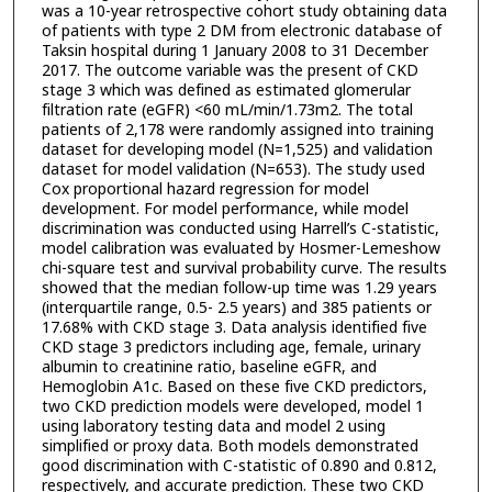
was a 10-year retrospective cohort study obtaining data
of patients with type 2 DM from electronic database of
Taksin hospital during 1 January 2008 to 31 December
2017. The outcome variable was the present of CKD
stage 3 which was defined as estimated glomerular
filtration rate (eGFR) <60 mL/min/1.73m2. The total
patients of 2,178 were randomly assigned into training
dataset for developing model (N=1,525) and validation
dataset for model validation (N=653). The study used
Cox proportional hazard regression for model
development. For model performance, while model
discrimination was conducted using Harrell’s C-statistic,
model calibration was evaluated by Hosmer-Lemeshow
chi-square test and survival probability curve. The results
showed that the median follow-up time was 1.29 years
(interquartile range, 0.5- 2.5 years) and 385 patients or
17.68% with CKD stage 3. Data analysis identified five
CKD stage 3 predictors including age, female, urinary
albumin to creatinine ratio, baseline eGFR, and
Hemoglobin A1c. Based on these five CKD predictors,
two CKD prediction models were developed, model 1
using laboratory testing data and model 2 using
simplified or proxy data. Both models demonstrated
good discrimination with C-statistic of 0.890 and 0.812,
respectively, and accurate prediction. These two CKD