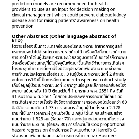
prediction models are recommended for health
providers to use as an input for decision making on
clinical management which could prevent diabetic kidney
disease and for raising patients’ awareness on health
prevention.
Other Abstract (Other language abstract of
ETD)
ไตวายเรื้อรังเป็นภาวะแทรกซ้อนของโรคเบาหวาน ถ้าขาดการดูแลที่
เหมาะสมจะนำไปสู่โรคไตวายระยะสุดท้ายได้ เครื่องมือที่สามารถทำนาย
การเกิดโรคไตในผู้ป่วยเบาหวานจะช่วยลดอุบัติการได้ อย่างไรก็ตามพบ
ว่าเครื่องมือส่วนใหญ่ที่มีในปัจจุบันพัฒนาขึ้นเพื่อใช้ทำนายการเกิดโรค
ไตระยะสุดท้าย การศึกษานี้จึงมีวัตถุประสงค์เพื่อพัฒนาแบบจำลอง
การทำนายโรคไตวายเรื้อรังระยะ 3 ในผู้ป่วยเบาหวานชนิดที่ 2 สำหรับ
คนไทย การวิจัยนี้เป็นการศึกษาแบบ retrospective cohort study
เก็บข้อมูลผู้ป่วยเบาหวานชนิดที่ 2 จากฐานข้อมูลอิเล็กทรอนิกส์ของโรง
พยาบาลย้อนหลัง 10 ปี ตั้งแต่วันที่ 1 มกราคม พ.ศ. 2551 ถึง วันที่
31 ธันวาคม พ.ศ. 2561 โดยตัวแปรผลลัพธ์การรักษาที่ใช้ศึกษา คือ
การเกิดโรคไตวายเรื้อรัง ซึ่งวัดจากอัตราการกรองของไตน้อยกว่า 60
มิลลิลิตรต่อนาทีต่อ 1.73 ตารางเมตร ข้อมูลผู้ป่วยทั้งหมด 2,178
ราย ที่ใช้ในการวิเคราะห์ ถูกแบ่งเป็น 2 กลุ่ม ได้แก่ กลุ่มสําหรับสร้าง
แบบทำนาย 1,525 คน (ร้อยละ 70) และกลุ่มทดสอบความเที่ยงตรง
แบบทำนาย 653 คน (ร้อยละ 30) การศึกษานี้ใช้ Cox proportional
hazard regression สําหรับการสร้างแบบทำนาย Harrell’s C-
statistic เพื่อทดสอบความสามารถการทำนาย และ Hosmer-