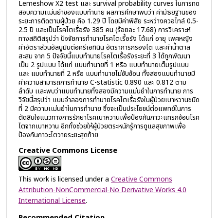
Lemeshow X2 test และ survival probability curves ในการทด
สอบความเเม่นยำของแบบทำนาย ผลการศึกษาพบว่า ค่ามัธยฐานของ
ระยะการติดตามผู้ป่วย คือ 1.29 ปี โดยมีค่าพิสัย ระหว่างควอไทล์ 0.5-
2.5 ปี และเป็นโรคไตเรื้อรัง 385 คน (ร้อยละ 17.68) การวิเคราะห์
ทางสถิติสรุปว่า ปัจจัยการทำนายโรคไตเรื้อรัง ได้แก่ อายุ เพศหญิง
ค่าอัตราส่วนอัลบูมินต่อครีเอทินิน อัตราการกรองไต และค่าน้ำตาล
สะสม จาก 5 ปัจจัยนี้แบบทำนายโรคไตเรื้อรังระยะที่ 3 ได้ถูกพัฒนา
เป็น 2 รูปแบบ ได้แก่ แบบทำนายที่ 1 หรือ แบบทำนายเต็มรูปแบบ
และ แบบทำนายที่ 2 หรือ แบบทำนายไม่ซับซ้อน ทั้งสองแบบทำนายมี
ค่าความสามารถการทำนาย C-statistic 0.890 และ 0.812 ตาม
ลำดับ เเละพบว่าแบบทำนายทั้งสองมีความแม่นยำในการทำนาย การ
วิจัยนี้สรุปว่า แบบจำลองการทำนายโรคไตเรื้อรังในผู้ป่วยเบาหวานชนิด
ที่ 2 มีความเเม่นยำในการทำนาย ซึ่งจะเป็นประโยชน์ต่อแพทย์ในการ
ตัดสินใจแนวทางการรักษาโรคเบาหวานเพื่อป้องกันภาวะแทรกซ้อนโรค
ไตจากเบาหวาน อีกทั้งช่วยให้ผู้ป่วยตระหนักรู้การดูแลสุขภาพเพื่อ
ป้องกันภาวะไตวายระยะสุดท้าย
Creative Commons License
This work is licensed under a
Creative Commons
Attribution-NonCommercial-No Derivative Works 4.0
International License
.
Recommended Citation