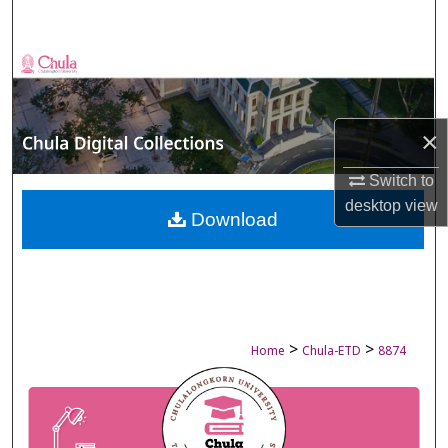
Search
Browse Collections
My Account
×
About
Switch to
desktop
view
Digital Commons Network™
Download
>
>
Home
Chula-ETD
8874