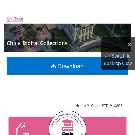
Search
Browse Collections
My Account
×
About
Switch to
desktop
view
Digital Commons Network™
Download
>
>
Home
Chula-ETD
8807