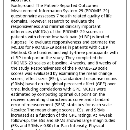
Abstract
Background: The Patient-Reported Outcomes
Measurement Information System-29 (PROMIS-29)
questionnaire assesses 7 health related quality of life
domains. However, research to evaluate the
responsiveness and minimal clinically important
differences (MCIDs) of the PROMIS-29 scores in
patients with chronic low back pain (cLBP) is limited.
Purpose: To evaluate responsiveness and estimate the
MCIDs for PROMIS-29 scales in patients with cLBP.
Method: One hundred and eighty-three participants with
cLBP took part in the study. They completed the
PROMIS-29 scales at baseline, 4 weeks, and 8 weeks of
the study. Responsiveness of the PROMIS-29 scale
scores was evaluated by examining the mean change
scores, effect sizes (ESs), standardized response means
(SRMs) based on the global perceived effect (GPE) over
time, including correlations with GPE. MCIDs were
estimated by computing optimal cut point on the
receiver operating characteristic curve and standard
error of measurement (SEM) statistics for each scale.
Results: The mean change scores, ESs, and SRMs
increased as a function of the GPE ratings. At 4-week
follow-up, the ESs and SRMs showed large magnitudes
(ESs and SRMs ≥ 0.80) for Pain Intensity, Physical