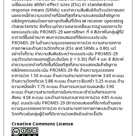
เปลี่ยนแปลง สถิติค่า effect sizes (ESs) ค่า standardized
response means (SRMs) และค่าความสัมพันธ์กับตัวแปรภายนอก
นอกจากนี้ค่าความแตกต่างที่น้อยที่สุดที่สามารถแสดงนัยสำคัญทาง
คลินิกถูกทดสอบโดยการหาจุดตัดพื้นที่ใต้กราฟ receiver operating
characteristic อีกทั้งระบุค่าความคลาดเคลื่อนมาตรฐานของการวัด
ของแบบประเมิน PROMIS-29 ผลการศึกษา: ที่ 4 สัปดาห์ในกลุ่มผู้ที่มี
อาการดีขึ้นอย่างมาก พบการตอบสนองที่ดีของแบบประเมิน
PROMIS-29 ในด้านความรุนแรงของอาการปวด ความสามารถทาง
กายภาพและด้านความวิตกกังวล (ESs and SRMs ≥ 0.80) แต่
อย่างไรก็ตาม ค่าความสัมพันธ์ระหว่างแบบประเมิน PROMIS-29
แลุะตัวแปรภายนอกอยู่ในระดับน้อย (r < 0.30) ทั้งที่ 4 และ 8 สัปดาห์
ค่าความแตกต่างที่เกิดขึ้นที่น้อยที่สุดที่สามารถแสดงนัยสำคัญทาง
คลินิกของแบบประเมิน PROMIS-29 คือ ด้านความรุนแรงของ
อาการปวด 1.50 คะแนน ด้านความสามารถทางกายภาพ 3.60 คะแนน
ด้านความวิตกกังวล 5.88 คะแนน ด้านภาวะซึมเศร้า 5.25 คะแนน ด้าน
ความเหนื่อยล้า 7.75 คะแนน ด้านการรบกวนการนอนหลับ 3.90
คะแนน ด้านความสามารถในการมีบทบาทและเข้าร่วมกิจกรรมทาง
สังคม 4.58 คะแนน และด้านการรบกวนจากอาการปวด 4.85 คะแนน
สรุป: แบบประเมิน PROMIS-29 มีการตอบสนองที่ดีมากในด้านของ
ความรุนแรงของอาการปวด ความสามารถทางกายภาพและด้านความ
วิตกกังวลในกลุ่มผู้ป่วยที่มีอาการปวดหลังส่วนล่างเรื้อรัง
Creative Commons License