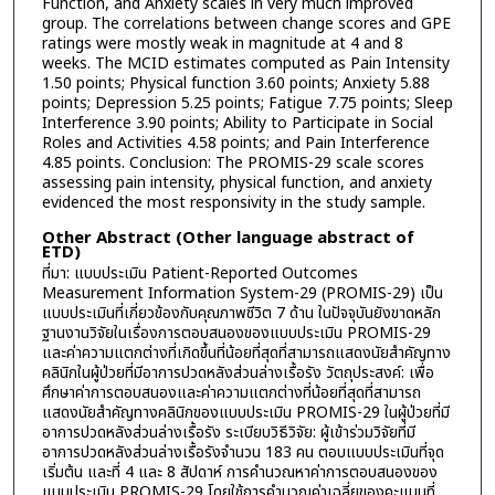
Function, and Anxiety scales in very much improved
group. The correlations between change scores and GPE
ratings were mostly weak in magnitude at 4 and 8
weeks. The MCID estimates computed as Pain Intensity
1.50 points; Physical function 3.60 points; Anxiety 5.88
points; Depression 5.25 points; Fatigue 7.75 points; Sleep
Interference 3.90 points; Ability to Participate in Social
Roles and Activities 4.58 points; and Pain Interference
4.85 points. Conclusion: The PROMIS-29 scale scores
assessing pain intensity, physical function, and anxiety
evidenced the most responsivity in the study sample.
Other Abstract (Other language abstract of
ETD)
ที่มา: แบบประเมิน Patient-Reported Outcomes
Measurement Information System-29 (PROMIS-29) เป็น
แบบประเมินที่เกี่ยวข้องกับคุณภาพชีวิต 7 ด้าน ในปัจจุบันยังขาดหลัก
ฐานงานวิจัยในเรื่องการตอบสนองของแบบประเมิน PROMIS-29
และค่าความแตกต่างที่เกิดขึ้นที่น้อยที่สุดที่สามารถแสดงนัยสำคัญทาง
คลินิกในผู้ป่วยที่มีอาการปวดหลังส่วนล่างเรื้อรัง วัตถุประสงค์: เพื่อ
ศึกษาค่าการตอบสนองและค่าความแตกต่างที่น้อยที่สุดที่สามารถ
แสดงนัยสำคัญทางคลินิกของแบบประเมิน PROMIS-29 ในผู้ป่วยที่มี
อาการปวดหลังส่วนล่างเรื้อรัง ระเบียบวิธีวิจัย: ผู้เข้าร่วมวิจัยที่มี
อาการปวดหลังส่วนล่างเรื้อรังจำนวน 183 คน ตอบแบบประเมินที่จุด
เริ่มต้น และที่ 4 และ 8 สัปดาห์ การคำนวณหาค่าการตอบสนองของ
แบบประเมิน PROMIS-29 โดยใช้การคำนวณค่าเฉลี่ยของคะแนนที่