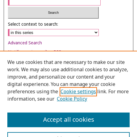
Select context to search:
Advanced Search
Notify me via email or
RSS
We use cookies that are necessary to make our site
Browse
work. We may also use additional cookies to analyze,
Collections
improve, and personalize our content and your
digital experience. You can manage your cookie
Disciplines
preferences using the
Cookie settings
link. For more
Authors
information, see our
Cookie Policy
Author Corner
Author FAQ
Accept all cookies