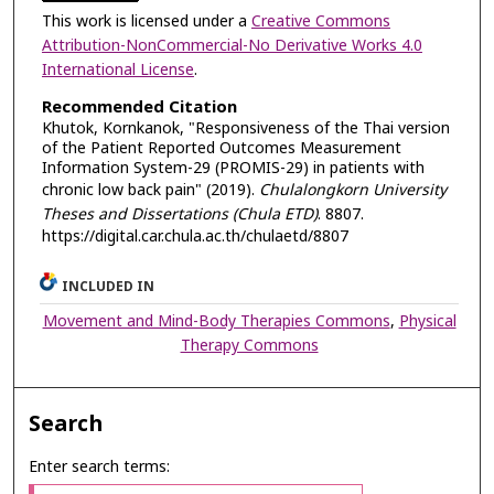
This work is licensed under a
Creative Commons
Attribution-NonCommercial-No Derivative Works 4.0
International License
.
Recommended Citation
Khutok, Kornkanok, "Responsiveness of the Thai version
of the Patient Reported Outcomes Measurement
Information System-29 (PROMIS-29) in patients with
chronic low back pain" (2019).
Chulalongkorn University
Theses and Dissertations (Chula ETD)
. 8807.
https://digital.car.chula.ac.th/chulaetd/8807
INCLUDED IN
Movement and Mind-Body Therapies Commons
,
Physical
Therapy Commons
Search
Enter search terms: