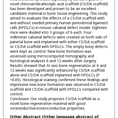
novel chitosan/dicarboxylic acid scaffold (CS/DA scaffold)
has been developed and proven to be an excellent
candidate material in bone tissue engineering. This study
aimed to evaluate the effects of a CS/DA scaffold with
and without seeded primary human periodontal ligament
cells (hPDLCs) in mouse calvarial defect model. Eighteen
mice were divided into 3 groups of 6 each. Four-
millimeter calvarial defects were created on both side of
parietal bone and implanted with either CS/DA scaffold
or CS/DA scaffold with hPDLCs. The empty bony defects
were kept as control. New bone formation was
assessed using microcomputed tomography and
histological analyses 6 and 12 weeks after surgery.
Results showed that In vivo bone regeneration at 6 and
12 weeks was significantly enhanced by CS/DA scaffold
alone and CS/DA scaffold implanted with hPDLCs (P
<0.05). Histological staining confirmed these findings and
impressive new bone formation was observed in CS/DA
scaffold and CS/DA scaffold with hPDLCs compared with
control.
Conclusion: Our study proposes CS/DA scaffold as a
novel bone regenerative material with good
osteoinductive/osteoconductive properties.
Other Abstract (Other language abstract of