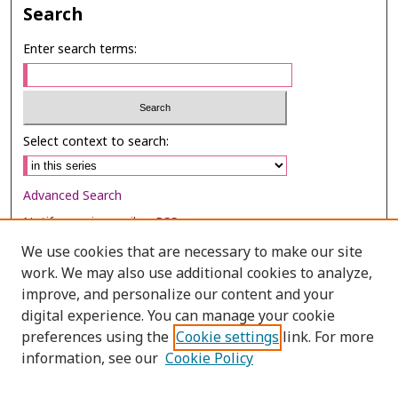
Search
Enter search terms:
Select context to search:
Advanced Search
Notify me via email or
RSS
We use cookies that are necessary to make our site
Browse
work. We may also use additional cookies to analyze,
Collections
improve, and personalize our content and your
digital experience. You can manage your cookie
Disciplines
preferences using the
Cookie settings
link. For more
Authors
information, see our
Cookie Policy
Author Corner