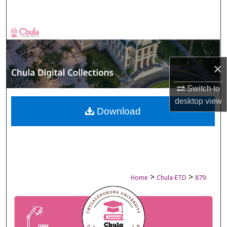
Search
Browse Collections
My Account
×
About
Switch to
desktop
view
Digital Commons Network™
Download
>
>
Home
Chula-ETD
879