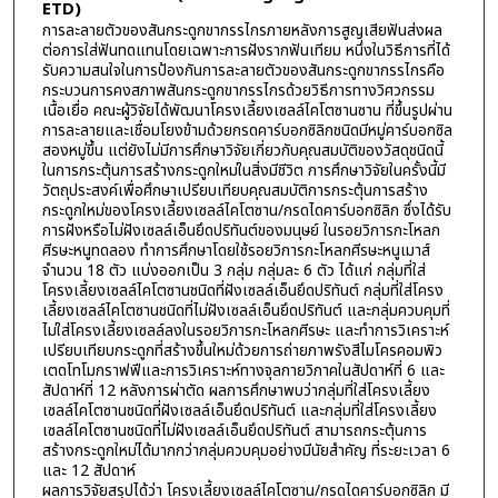
ETD)
การละลายตัวของสันกระดูกขากรรไกรภายหลังการสูญเสียฟันส่งผล
ต่อการใส่ฟันทดแทนโดยเฉพาะการฝังรากฟันเทียม หนึ่งในวิธีการที่ได้
รับความสนใจในการป้องกันการละลายตัวของสันกระดูกขากรรไกรคือ
กระบวนการคงสภาพสันกระดูกขากรรไกรด้วยวิธีการทางวิศวกรรม
เนื้อเยื่อ คณะผู้วิจัยได้พัฒนาโครงเลี้ยงเซลล์ไคโตซานซาน ที่ขึ้นรูปผ่าน
การละลายและเชื่อมโยงข้ามด้วยกรดคาร์บอกซิลิกชนิดมีหมู่คาร์บอกซิล
สองหมู่ขึ้น แต่ยังไม่มีการศึกษาวิจัยเกี่ยวกับคุณสมบัติของวัสดุชนิดนี้
ในการกระตุ้นการสร้างกระดูกใหม่ในสิ่งมีชีวิต การศึกษาวิจัยในครั้งนี้มี
วัตถุประสงค์เพื่อศึกษาเปรียบเทียบคุณสมบัติการกระตุ้นการสร้าง
กระดูกใหม่ของโครงเลี้ยงเซลล์ไคโตซาน/กรดไดคาร์บอกซิลิก ซึ่งได้รับ
การฝังหรือไม่ฝังเซลล์เอ็นยึดปริทันต์ของมนุษย์ ในรอยวิการกะโหลก
ศีรษะหนูทดลอง ทำการศึกษาโดยใช้รอยวิการกะโหลกศีรษะหนูเมาส์
จำนวน 18 ตัว แบ่งออกเป็น 3 กลุ่ม กลุ่มละ 6 ตัว ได้แก่ กลุ่มที่ใส่
โครงเลี้ยงเซลล์ไคโตซานชนิดที่ฝังเซลล์เอ็นยึดปริทันต์ กลุ่มที่ใส่โครง
เลี้ยงเซลล์ไคโตซานชนิดที่ไม่ฝังเซลล์เอ็นยึดปริทันต์ และกลุ่มควบคุมที่
ไม่ใส่โครงเลี้ยงเซลล์ลงในรอยวิการกะโหลกศีรษะ และทำการวิเคราะห์
เปรียบเทียบกระดูกที่สร้างขึ้นใหม่ด้วยการถ่ายภาพรังสีไมโครคอมพิว
เตดโทโมกราฟฟีและการวิเคราะห์ทางจุลกายวิภาคในสัปดาห์ที่ 6 และ
สัปดาห์ที่ 12 หลังการผ่าตัด ผลการศึกษาพบว่ากลุ่มที่ใส่โครงเลี้ยง
เซลล์ไคโตซานชนิดที่ฝังเซลล์เอ็นยึดปริทันต์ และกลุ่มที่ใส่โครงเลี้ยง
เซลล์ไคโตซานชนิดที่ไม่ฝังเซลล์เอ็นยึดปริทันต์ สามารถกระตุ้นการ
สร้างกระดูกใหม่ได้มากกว่ากลุ่มควบคุมอย่างมีนัยสำคัญ ที่ระยะเวลา 6
และ 12 สัปดาห์
ผลการวิจัยสรุปได้ว่า โครงเลี้ยงเซลล์ไคโตซาน/กรดไดคาร์บอกซิลิก มี