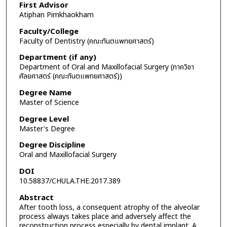
First Advisor
Atiphan Pimkhaokham
Faculty/College
Faculty of Dentistry (คณะทันตแพทยศาสตร์)
Department (if any)
Department of Oral and Maxillofacial Surgery (ภาควิชา
ศัลยศาสตร์ (คณะทันตแพทยศาสตร์))
Degree Name
Master of Science
Degree Level
Master's Degree
Degree Discipline
Oral and Maxillofacial Surgery
DOI
10.58837/CHULA.THE.2017.389
Abstract
After tooth loss, a consequent atrophy of the alveolar
process always takes place and adversely affect the
reconstruction process especially by dental implant. A