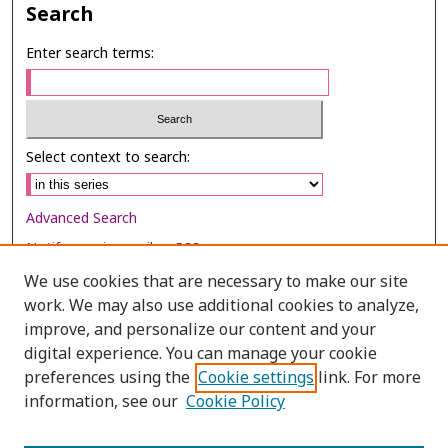
Search
Enter search terms:
Select context to search:
Advanced Search
Notify me via email or
RSS
We use cookies that are necessary to make our site
Browse
work. We may also use additional cookies to analyze,
Collections
improve, and personalize our content and your
digital experience. You can manage your cookie
Disciplines
preferences using the
Cookie settings
link. For more
Authors
information, see our
Cookie Policy
Author Corner