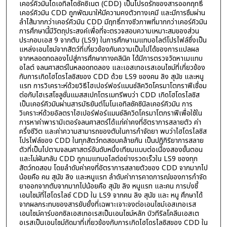
เคอร์คิวมินไดเอทิลไดซัคซิเนต (CDD) เป็นโปรดรักของสารออกฤทธิ์
เคอร์คิวมิน CDD ถูกพัฒนาให้มีความคงตัวทางเคมี และมีการซึมผ่าน
ลำไส้มากกว่าเคอร์คิวมิน CDD มีฤทธิ์ทางชีวภาพที่มากกว่าเคอร์คิวมิน
การศึกษานี้มีวัตถุประสงค์เพื่อที่จะตรวจสอบความเหมาะสมของส่วน
ประกอบเอส 9 จากตับ (LS9) ในการศึกษาเมแทบอไลต์โปรไฟล์ซึ่งเป็น
แหล่งเอนไซม์จากสัตว์ที่เกี่ยวข้องกับความเป็นไปได้ของการแปลผล
จากหลอดทดลองไปสู่การศึกษาทางคลินิค ได้มีการตรวจวัดหาเมแทบ
อไลต์ จลนศาสตร์ในหลอดทดลอง และเอสเทอเรสเอนไซม์ที่เกี่ยวข้อง
กับการเกิดไฮโดรไลซิสของ CDD ด้วย LS9 ของคน ลิง สุนัข และหนู
แรท การวิเคราะห์ด้วยวิธีไฮเปอร์ฟอร์แมนซ์ลิควิดโครมาโตกราฟีเชื่อม
ต่อกับไฮเรสโซลูชั่นแมสสเปกโตรเมทรีพบว่า CDD เกิดโฮโดรไลซิส
เป็นเคอร์คิวมินผ่านสารมัธยันต์โมโนเอทิลซัคซินิลเคอร์คิวมิน การ
วิเคราะห์ด้วยอัลตราไฮเปอร์ฟอร์แมนซ์ลิควิดโครมาโตกราฟีเพื่อใช้ใน
การหาค่าพารามิเตอร์จลนศาสตร์ได้แก่ค่าคงที่อัตราการสลายตัว ค่า
ครึ่งชีวิต และค่าความสามารถของตับในการกำจัดยา พบว่าไฮโดรไลซิส
โปรไฟล์ของ CDD ในทุกสัตว์ทดสอบคล้ายกัน เป็นปฏิกิริยาการสลาย
ตัวที่เป็นไปตามจลนศาสตร์อันดับหนึ่งเทียมแบบต่อเนื่องสองขั้นตอน
และไม่ผันกลับ CDD ถูกเมแทบอไลต์อย่างรวดเร็วใน LS9 ของทุก
สัตว์ทดสอบ โดยลำดับค่าคงที่อัตราการสลายตัวของ CDD จากมากไป
น้อยคือ คน สุนัข ลิง และหนูแรท ลำดับค่าการคาดการณ์ของการกำจัด
ยาออกจากตับจากมากไปน้อยคือ สุนัข ลิง หนูแรท และคน การบ่งชี้
เอนไซม์ที่ไฮโดรไลซ์ CDD ใน LS9 จากคน ลิง สุนัข และ หนู ศึกษาได้
จากผลกระทบของสารยับยั้งที่เฉพาะเจาะจงต่อเอนไซม์เอสเทอเรส
เอนไซม์คาร์บอกซิลเอสเทอเรสเป็นเอนไซม์หลัก บิวทีริลโคลีนเอสเต
อเรสเป็นเอนไซม์ถัดมาที่เกี่ยวข้องกับการเกิดไฮโดรไลซิสของ CDD ใน