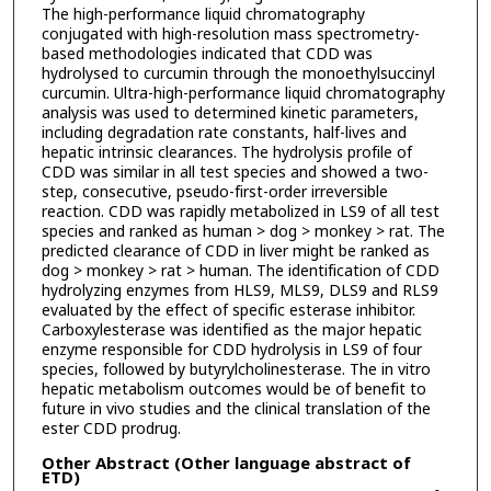
The high-performance liquid chromatography
conjugated with high-resolution mass spectrometry-
based methodologies indicated that CDD was
hydrolysed to curcumin through the monoethylsuccinyl
curcumin. Ultra-high-performance liquid chromatography
analysis was used to determined kinetic parameters,
including degradation rate constants, half-lives and
hepatic intrinsic clearances. The hydrolysis profile of
CDD was similar in all test species and showed a two-
step, consecutive, pseudo-first-order irreversible
reaction. CDD was rapidly metabolized in LS9 of all test
species and ranked as human > dog > monkey > rat. The
predicted clearance of CDD in liver might be ranked as
dog > monkey > rat > human. The identification of CDD
hydrolyzing enzymes from HLS9, MLS9, DLS9 and RLS9
evaluated by the effect of specific esterase inhibitor.
Carboxylesterase was identified as the major hepatic
enzyme responsible for CDD hydrolysis in LS9 of four
species, followed by butyrylcholinesterase. The in vitro
hepatic metabolism outcomes would be of benefit to
future in vivo studies and the clinical translation of the
ester CDD prodrug.
Other Abstract (Other language abstract of
ETD)