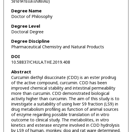
วิชาอาหารและเภสัชเคมี)
Degree Name
Doctor of Philosophy
Degree Level
Doctoral Degree
Degree Discipline
Pharmaceutical Chemistry and Natural Products
DOI
10.58837/CHULA.THE.2019.408
Abstract
Curcumin diethyl disuccinate (CDD) is an ester prodrug
of the active compound, curcumin. CDD has been
improved chemical stability and intestinal permeability
more than curcumin. CDD demonstrated biological
activity higher than curcumin. The aim of this study is to
investigate a suitability of using liver S9 fraction (LS9) in
drug metabolism profiling as function of animal sources
of enzyme regarding possible translation of in vitro
outcome to clinical study. The metabolites, in vitro
kinetics and esterase enzyme involved in CDD hydrolysis
by LS9 of human, monkey, dog and rat ware determined.