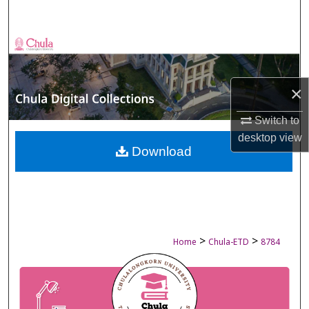
Search
Browse Collections
My Account
×
About
Switch to
desktop
view
Digital Commons Network™
Download
>
>
Home
Chula-ETD
8784