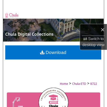
Search
Browse Collections
My Account
×
Switch to
About
desktop
view
Digital Commons Network™
Download
>
>
Home
Chula-ETD
8722