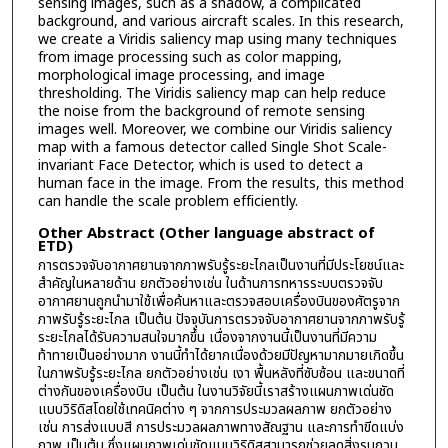
sensing images, such as a shadow, a complicated
background, and various aircraft scales. In this research,
we create a Viridis saliency map using many techniques
from image processing such as color mapping,
morphological image processing, and image
thresholding. The Viridis saliency map can help reduce
the noise from the background of remote sensing
images well. Moreover, we combine our Viridis saliency
map with a famous detector called Single Shot Scale-
invariant Face Detector, which is used to detect a
human face in the image. From the results, this method
can handle the scale problem efficiently.
Other Abstract (Other language abstract of
ETD)
การตรวจจับอากาศยานจากภาพรับรู้ระยะไกลเป็นงานที่มีประโยชน์และ
สำคัญในหลายด้าน ยกตัวอย่างเช่น ในด้านการทหารระบบตรวจจับ
อากาศยานถูกนำมาใช้เพื่อค้นหาและตรวจสอบเครื่องบินของศัตรูจาก
ภาพรับรู้ระยะไกล เป็นต้น ปัจจุบันการตรวจจับอากาศยานจากภาพรับรู้
ระยะไกลได้รับความสนใจมากขึ้น เนื่องจากงานนี้เป็นงานที่มีความ
ท้าทายเป็นอย่างมาก งานนี้ทำได้ยากเนื่องด้วยมีปัญหามากมายเกิดขึ้น
ในภาพรับรู้ระยะไกล ยกตัวอย่างเช่น เงา พื้นหลังที่ซับซ้อน และขนาดที่
ต่างกันของเครื่องบิน เป็นต้น ในงานวิจัยนี้เราสร้างแผนภาพเด่นชัด
แบบวิริดิสโดยใช้เทคนิคต่าง ๆ จากการประมวลผลภาพ ยกตัวอย่าง
เช่น การส่งแบบสี การประมวลผลภาพทางสัณฐาน และการทำขีดแบ่ง
ภาพ เป็นต้น ซึ่งแผนภาพเด่นชัดแบบวิริดิสสามารถช่วยลดสิ่งรบกวน