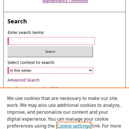
Mathematics Commons
Search
Enter search terms:
Select context to search:
Advanced Search
Notify me via email or
RSS
We use cookies that are necessary to make our site
Browse
work. We may also use additional cookies to analyze,
Collections
improve, and personalize our content and your
digital experience. You can manage your cookie
Disciplines
preferences using the
Cookie settings
link. For more
Authors