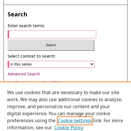
Search
Enter search terms:
Select context to search:
Advanced Search
Notify me via email or
RSS
We use cookies that are necessary to make our site
Browse
work. We may also use additional cookies to analyze,
Collections
improve, and personalize our content and your
digital experience. You can manage your cookie
Disciplines
preferences using the
Cookie settings
link. For more
Authors
information, see our
Cookie Policy