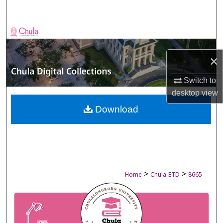
Search
Browse Collections
×
My Account
Switch to
About
desktop
view
Digital Commons Network™
Download
>
>
Home
Chula-ETD
8665