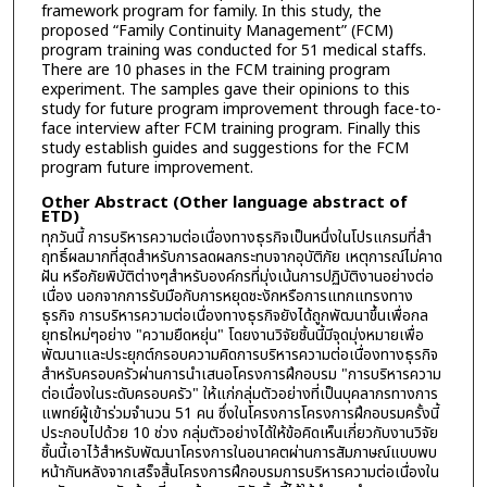
framework program for family. In this study, the
proposed “Family Continuity Management” (FCM)
program training was conducted for 51 medical staffs.
There are 10 phases in the FCM training program
experiment. The samples gave their opinions to this
study for future program improvement through face-to-
face interview after FCM training program. Finally this
study establish guides and suggestions for the FCM
program future improvement.
Other Abstract (Other language abstract of
ETD)
ทุกวันนี้ การบริหารความต่อเนื่องทางธุรกิจเป็นหนึ่งในโปรแกรมที่สำ
ฤทธิ์ผลมากที่สุดสำหรับการลดผลกระทบจากอุบัติภัย เหตุการณ์ไม่คาด
ฝัน หรือภัยพิบัติต่างๆสำหรับองค์กรที่มุ่งเน้นการปฏิบัติงานอย่างต่อ
เนื่อง นอกจากการรับมือกับการหยุดชะงักหรือการแทกแทรงทาง
ธุรกิจ การบริหารความต่อเนื่องทางธุรกิจยังได้ถูกพัฒนาขึ้นเพื่อกล
ยุทธใหม่ๆอย่าง "ความยืดหยุ่น" โดยงานวิจัยชิ้นนี้มีจุดมุ่งหมายเพื่อ
พัฒนาและประยุกต์กรอบความคิดการบริหารความต่อเนื่องทางธุรกิจ
สำหรับครอบครัวผ่านการนำเสนอโครงการฝึกอบรม "การบริหารความ
ต่อเนื่องในระดับครอบครัว" ให้แก่กลุ่มตัวอย่างที่เป็นบุคลากรทางการ
แพทย์ผู้เข้าร่วมจำนวน 51 คน ซึ่งในโครงการโครงการฝึกอบรมครั้งนี้
ประกอบไปด้วย 10 ช่วง กลุ่มตัวอย่างได้ให้ข้อคิดเห็นเกี่ยวกับงานวิจัย
ชิ้นนี้เอาไว้สำหรับพัฒนาโครงการในอนาคตผ่านการสัมภาษณ์แบบพบ
หน้ากันหลังจากเสร็จสิ้นโครงการฝึกอบรมการบริหารความต่อเนื่องใน