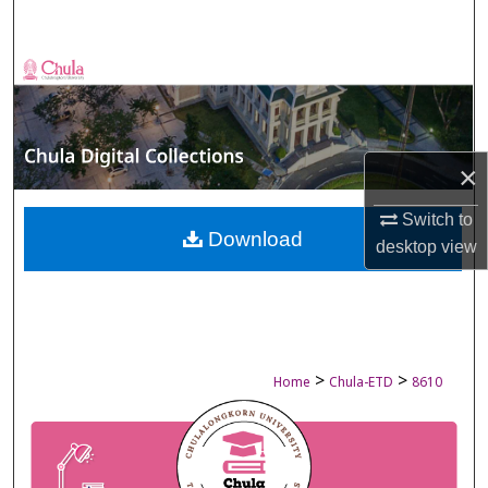
Search
Browse Collections
My Account
×
About
Switch to
Digital Commons Network™
Download
desktop
view
>
>
Home
Chula-ETD
8610