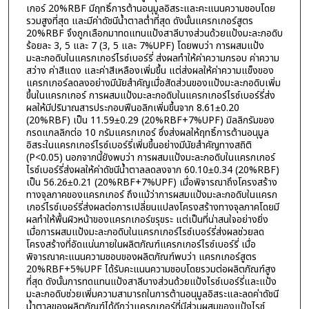
เกอร์ 20%RBF มีฤทธิ์การต้านอนุมูลอิสระและคะแนนความชอบโดย
รวมสูงที่สุด และมีค่าดัชนีน้ำตาลต่ำที่สุด ดังนั้นแครกเกอร์สูตร
20%RBF จึงถูกเลือกมาทดแทนแป้งสาลีบางส่วนด้วยแป้งมะละกอดิบ
ร้อยละ 3, 5 และ 7 (3, 5 และ 7%UPF) โดยพบว่า การผสมแป้ง
มะละกอดิบในแครกเกอร์ไรซ์เบอร์รี่ ส่งผลทำให้ค่าความกรอบ ค่าความ
สว่าง ค่าสีแดง และค่าสีเหลืองเพิ่มขึ้น แต่ส่งผลให้ค่าความแข็งของ
แครกเกอร์ลดลงอย่างมีนัยสำคัญเมื่อสัดส่วนของแป้งมะละกอดิบเพิ่ม
ขึ้นในแครกเกอร์ การผสมแป้งมะละกอดิบในแครกเกอร์ไรซ์เบอร์รี่ส่ง
ผลให้มีปริมาณสารประกอบฟีนอลิกเพิ่มขึ้นจาก 8.61±0.20
(20%RBF) เป็น 11.59±0.29 (20%RBF+7%UPF) มิลลิกรัมของ
กรดแกลลิกต่อ 10 กรัมแครกเกอร์ ซึ่งส่งผลให้ฤทธิ์การต้านอนุมูล
อิสระในแครกเกอร์ไรซ์เบอร์รี่เพิ่มขึ้นอย่างมีนัยสำคัญทางสถิติ
(P<0.05) นอกจากนี้ยังพบว่า การผสมแป้งมะละกอดิบในแครกเกอร์
ไรซ์เบอร์รี่ส่งผลให้ค่าดัชนีน้ำตาลลดลงจาก 60.10±0.34 (20%RBF)
เป็น 56.26±0.21 (20%RBF+7%UPF) เมื่อพิจารณาถึงโครงสร้าง
ทางจุลภาคของแครกเกอร์ ถึงแม้ว่าการผสมแป้งมะละกอดิบในแครก
เกอร์ไรซ์เบอร์รี่ส่งผลต่อการเปลี่ยนแปลงโครงสร้างทางจุลภาคโดยมี
ผลทำให้พื้นผิวหน้าของแครกเกอร์ขรุขระ แต่เป็นที่น่าสนใจอย่างยิ่ง
เมื่อการผสมแป้งมะละกอดิบในแครกเกอร์ไรซ์เบอร์รี่ส่งผลช่วยลด
โครงสร้างที่อัดแน่นภายในผลิตภัณฑ์แครกเกอร์ไรซ์เบอร์รี่ เมื่อ
พิจารณาคะแนนความชอบของผลิตภัณฑ์พบว่า แครกเกอร์สูตร
20%RBF+5%UPF ได้รับคะแนนความชอบโดยรวมต่อผลิตภัณฑ์สูง
ที่สุด ดังนั้นการทดแทนแป้งสาลีบางส่วนด้วยแป้งไรซ์เบอร์รี่และแป้ง
มะละกอดิบช่วยเพิ่มความสามารถในการต้านอนุมูลอิสระและลดค่าดัชนี
น้ำตาลของผลิตภัณฑ์ได้ดีกว่าแครกเกอร์ที่มีส่วนผสมของแป้งไรซ์