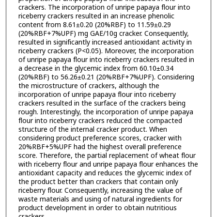
crackers. The incorporation of unripe papaya flour into
riceberry crackers resulted in an increase phenolic
content from 8.61±0.20 (20%RBF) to 11.59±0.29
(20%RBF+7%UPF) mg GAE/10g cracker. Consequently,
resulted in significantly increased antioxidant activity in
riceberry crackers (P<0.05). Moreover, the incorporation
of unripe papaya flour into riceberry crackers resulted in
a decrease in the glycemic index from 60.10±0.34
(20%RBF) to 56.26±0.21 (20%RBF+7%UPF). Considering
the microstructure of crackers, although the
incorporation of unripe papaya flour into riceberry
crackers resulted in the surface of the crackers being
rough. Interestingly, the incorporation of unripe papaya
flour into riceberry crackers reduced the compacted
structure of the internal cracker product. When
considering product preference scores, cracker with
20%RBF+5%UPF had the highest overall preference
score. Therefore, the partial replacement of wheat flour
with riceberry flour and unripe papaya flour enhances the
antioxidant capacity and reduces the glycemic index of
the product better than crackers that contain only
riceberry flour. Consequently, increasing the value of
waste materials and using of natural ingredients for
product development in order to obtain nutritious
crackers.