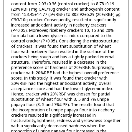
content from 2.03±0.36 (control cracker) to 8.78±0.19
(20%RBF) mg GAE/10g cracker and anthocyanin content
from 153.45±14.77 (5%RBF) to 803.92±5.29 (20%RBF) µg
C3G/10g cracker. Consequently, resulted in significantly
increased antioxidant activity in riceberry crackers
(P<0.05). Moreover, riceberry crackers 10, 15 and 20%
formula had a lower glycemic index compared to the
control cracker (P<0.05). Considering the microstructure
of crackers, it was found that substitution of wheat
flour with riceberry flour resulted in the surface of the
crackers being rough and has a tightly packed internal
structure. Therefore, resulted in a decrease in the
preference score of hardness of 20%RBF. Surprisingly,
cracker with 20%RBF had the highest overall preference
score. In this study, it was found that cracker with
20%RBF had the highest antioxidant activity, overall
acceptance score and had the lowest glycemic index.
Hence, cracker with 20%RBF was chosen for partial
substitution of wheat flour with 3, 5 and 7% unripe
papaya flour (3, 5 and 7%UPF). The results found that
the incorporation of unripe papaya flour into riceberry
crackers resulted in significantly increased in
fracturability, lightness, redness and yellowness together
with a significantly decreased hardness when the
proportion of unripe papaya flour increased in the