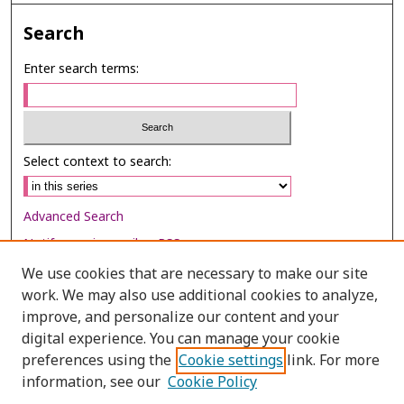
Search
Enter search terms:
Select context to search:
Advanced Search
Notify me via email or
RSS
We use cookies that are necessary to make our site
Browse
work. We may also use additional cookies to analyze,
improve, and personalize our content and your
Collections
digital experience. You can manage your cookie
Disciplines
preferences using the
Cookie settings
link. For more
Authors
information, see our
Cookie Policy