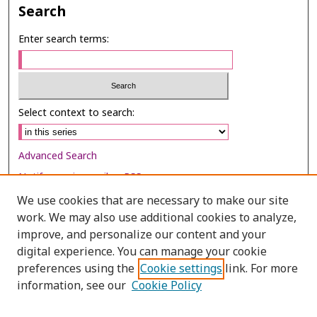
Search
Enter search terms:
Select context to search:
Advanced Search
Notify me via email or
RSS
We use cookies that are necessary to make our site
Browse
work. We may also use additional cookies to analyze,
Collections
improve, and personalize our content and your
digital experience. You can manage your cookie
Disciplines
preferences using the
Cookie settings
link. For more
Authors
information, see our
Cookie Policy
Author Corner