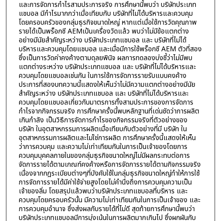
และการจัดการกำไรสามประการจริง การศึกษานี้พบว่า บริษัทประเภท
แชบอล มีกำไรมากกว่าเมื่อเทียบกับ บริษัทที่ไม่ได้บริหารและควบคุม
โดยครอบครัวของกลุ่มธุรกิจขนาดใหญ่ หากแต่เมื่อใช้การวัดคุณภาพ
รายได้เป็นพร็อกซี AEMเป้นเครื่องวัดแล้ว พบว่าไม่มีข้อแตกต่าง
อย่างมีนัยสำคัญระหว่าง บริษัทประเภทแชบอล และ บริษัทที่ไม่ได้
บริหารและควบคุมโดยแชบอล และเมื่อมีการใช้พร็อกซี AEM ตัวที่สอง
ซึ่งเป็นการวัดค่าคงค้างตามดุลยพินิจ ผลการทดลองบ่งชี้ว่าไม่มีพบ
แตกต่างระหว่าง บริษัทประเภทแชบอล และ บริษัทที่ไม่ได้บริหารและ
ควบคุมโดยแชบอลเช่นกัน ในการใช้การจัดการรายรับแบบคงค้าง
ประการที่สองบทความนี้แสดงให้เห็นว่าไม่มีความแตกต่างอย่างมีนัย
สำคัญระหว่าง บริษัทประเภทแชบอล และ บริษัทที่ไม่ได้บริหารและ
ควบคุมโดยแชบอลเกี่ยวกับมาตรการทั้งสามประการของการจัดการ
กำไรจากกิจกรรมจริง การศึกษาครั้งนี้พบหลักฐานที่เด่นชัดว่าการผลิต
เกินกำลัง เป็นวิธีการจัดการกำไรของกิจกรรมจริงที่ตัวอย่างของ
บริษัท ในอุตสาหกรรมการผลิตเมื่อเทียบกับตัวอย่างที่มี บริษัท ใน
อุตสาหกรรมการผลิตและไม่ใช่การผลิต การศึกษาครั้งนี้แสดงให้เห็น
ว่าการควบคุม และความไม่เท่าเทียมกันในการเป็นเจ้าของโดยการ
ควบคุมบุคคลภายในของกลุ่มธุรกิจขนาดใหญ่ไม่มีผลกระทบต่อการ
จัดการรายได้ตามเกณฑ์คงค้างหรือการจัดการรายได้ตามกิจกรรมจริง
เนื่องจากกฎระเบียบต่างๆที่บังคับใช้ในกลุ่มธุรกิจขนาดใหญ่ทำให้การใช้
การจัดการรายได้มีค่าใช้จ่ายสูงโดยไม่คำนึงถึงการควบคุมความเป็น
เจ้าของลิ่ม โดยสรุปแล้วพบว่าบริษัทประเภทแชบอลที่บริหาร และ
ควบคุมโดยครอบครัวนั้น มีความไม่เท่าเทียมกันในการเป็นเจ้าของ และ
การควบคุมอำนาจ ซึ่งส่งผลกับรายได้ที่ไม่ดี สุดท้ายการศึกษานี้พบว่า
บริษัทประเภทแชบอลมีการมุ่งเน้นในการผลิตมากเกินไป ซึ่งผกผันกับ