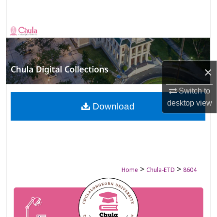
Search
Browse Collections
My Account
×
About
Switch to
desktop
view
Digital Commons Network™
Download
>
>
Home
Chula-ETD
8604