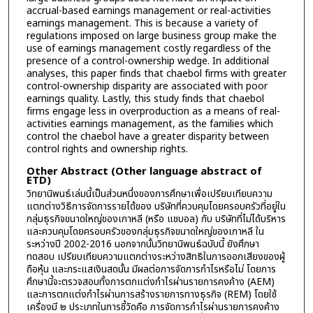
accrual-based earnings management or real-activities
earnings management. This is because a variety of
regulations imposed on large business group make the
use of earnings management costly regardless of the
presence of a control-ownership wedge. In additional
analyses, this paper finds that chaebol firms with greater
control-ownership disparity are associated with poor
earnings quality. Lastly, this study finds that chaebol
firms engage less in overproduction as a means of real-
activities earnings management, as the families which
control the chaebol have a greater disparity between
control rights and ownership rights.
Other Abstract (Other language abstract of
ETD)
วิทยานิพนธ์เล่มนี้เป็นส่วนหนึ่งของการศึกษาเพื่อเปรียบเทียบความ
แตกต่างวิธีการจัดการรายได้ของ บริษัทที่ควบคุมโดยครอบครัวที่อยู่ใน
กลุ่มธุรกิจขนาดใหญ่ของเกาหลี (หรือ แชบอล) กับ บริษัทที่ไม่ได้บริหาร
และควบคุมโดยครอบครัวของกลุ่มธุรกิจขนาดใหญ่ของเกาหลี ใน
ระหว่างปี 2002-2016 นอกจากนั้นวิทยานิพนธ์ฉบับนี้ ยังศึกษา
ทดสอบ เปรียบเทียบความแตกต่างระหว่างสิทธิในการออกเสียงของผู้
ถือหุ้น และกระแสเงินสดนั้น มีผลต่อการจัดการกำไรหรือไม่ โดยการ
ศึกษานี้จะตรวจสอบทั้งการตกแต่งกำไรผ่านรายการคงค้าง (AEM)
และการตกแต่งกำไรผ่านการสร้างรายการทางธุรกิจ (REM) โดยใช้
เครื่องมี ๒ ประเภทในการชี้วัดคือ การจัดการกำไรผ่านรายการคงค้าง