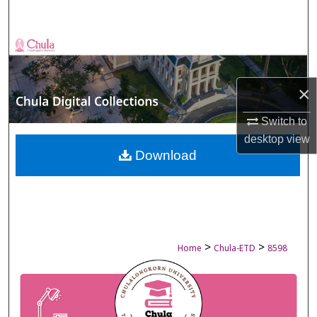
Search
Browse Collections
My Account
×
About
Switch to
desktop
view
Digital Commons Network™
Download
>
>
Home
Chula-ETD
8598