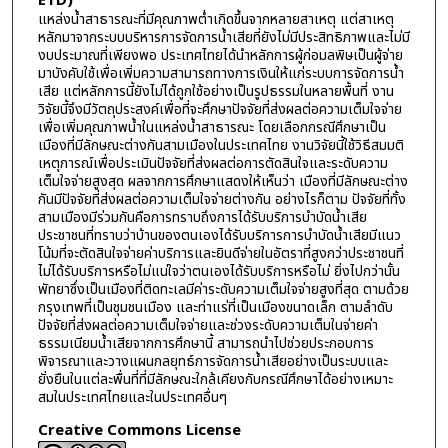
ETD)
แหล่งน้ำสาธารณะที่มีคุณภาพต่ำเกิดขึ้นจากหลายสาเหตุ แต่สาเหตุ
หลักมาจากระบบบริหารการจัดการน้ำเสียที่ยังไม่มีประสิทธิภาพและไม่มี
งบประมาณที่เพียงพอ ประเทศไทยได้นำหลักการผู้ก่อมลพิษเป็นผู้จ่าย
มาบังคับใช้เพื่อเพิ่มความสามารถทางการเงินให้แก่ระบบการจัดการน้ำ
เสีย แต่หลักการนี้ยังไม่ได้ถูกใช้อย่างเป็นรูปธรรมในหลายพื้นที่ งาน
วิจัยนี้จึงมีวัตถุประสงค์เพื่อที่จะศึกษาปัจจัยที่ส่งผลต่อความเต็มใจจ่าย
เพื่อเพิ่มคุณภาพน้ำในแหล่งน้ำสาธารณะ โดยเลือกกรณีศึกษาเป็น
เมืองที่มีลักษณะต่างกันสามเมืองในประเทศไทย งานวิจัยนี้ใช้วิธีสมมติ
เหตุการณ์เพื่อประเมินปัจจัยที่ส่งผลต่อการตัดสินใจและระดับความ
เต็มใจจ่ายสูงสุด ผลจากการศึกษาแสดงให้เห็นว่า เมืองที่มีลักษณะต่าง
กันมีปัจจัยที่ส่งผลต่อความเต็มใจจ่ายต่างกัน อย่างไรก็ตาม ปัจจัยที่ทั้ง
สามเมืองมีร่วมกันคือการทราบถึงการได้รับบริการบำบัดน้ำเสีย
ประชาชนที่ทราบว่าบ้านของตนเองได้รับบริการการบำบัดน้ำเสียมีแนว
โน้มที่จะตัดสินใจจ่ายค่าบริการและยินดีจ่ายในอัตราที่สูงกว่าประชาชนที่
ไม่ได้รับบริการหรือไม่แน่ใจว่าตนเองได้รับบริการหรือไม่ ยิ่งไปกว่านั้น
พัทยาซึ่งเป็นเมืองที่ติดทะเลมีค่าระดับความเต็มใจจ่ายสูงที่สุด ตามด้วย
กรุงเทพที่เป็นชุมชนเมือง และท่าแร่ที่เป็นเมืองขนาดเล็ก ตามลำดับ
ปัจจัยที่ส่งผลต่อความเต็มใจจ่ายและช่วงระดับความเต็มในจ่ายค่า
ธรรมเนียมน้ำเสียจากการศึกษานี้ สามารถนำไปช่วยประกอบการ
พิจารณาและวางแผนกลยุทธ์การจัดการน้ำเสียอย่างเป็นระบบและ
ยั่งยืนในแต่ละพื่นที่ที่มีลักษณะใกล้เคียงกับกรณีศึกษาได้อย่างเหมาะ
สมในประเทศไทยและในประเทศอื่นๆ
Creative Commons License