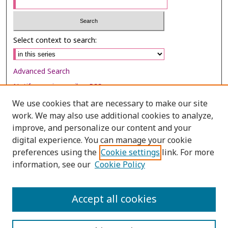
Select context to search:
Advanced Search
Notify me via email or
RSS
We use cookies that are necessary to make our site
Browse
work. We may also use additional cookies to analyze,
Collections
improve, and personalize our content and your
digital experience. You can manage your cookie
Disciplines
preferences using the
Cookie settings
link. For more
Authors
information, see our
Cookie Policy
Author Corner
Author FAQ
Accept all cookies