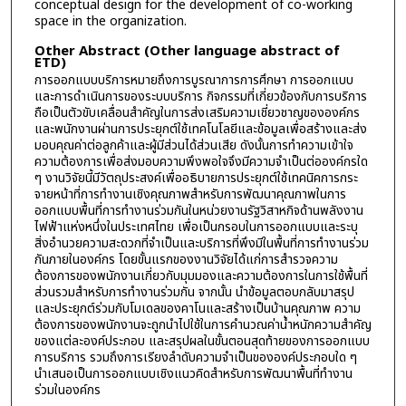
conceptual design for the development of co-working
space in the organization.
Other Abstract (Other language abstract of
ETD)
การออกแบบบริการหมายถึงการบูรณาการการศึกษา การออกแบบ
และการดำเนินการของระบบบริการ กิจกรรมที่เกี่ยวข้องกับการบริการ
ถือเป็นตัวขับเคลื่อนสำคัญในการส่งเสริมความเชี่ยวชาญขององค์กร
และพนักงานผ่านการประยุกต์ใช้เทคโนโลยีและข้อมูลเพื่อสร้างและส่ง
มอบคุณค่าต่อลูกค้าและผู้มีส่วนได้ส่วนเสีย ดังนั้นการทำความเข้าใจ
ความต้องการเพื่อส่งมอบความพึงพอใจจึงมีความจำเป็นต่อองค์กรใด
ๆ งานวิจัยนี้มีวัตถุประสงค์เพื่ออธิบายการประยุกต์ใช้เทคนิคการกระ
จายหน้าที่การทำงานเชิงคุณภาพสำหรับการพัฒนาคุณภาพในการ
ออกแบบพื้นที่การทำงานร่วมกันในหน่วยงานรัฐวิสาหกิจด้านพลังงาน
ไฟฟ้าแห่งหนึ่งในประเทศไทย เพื่อเป็นกรอบในการออกแบบและระบุ
สิ่งอำนวยความสะดวกที่จำเป็นและบริการที่พึงมีในพื้นที่การทำงานร่วม
กันภายในองค์กร โดยขั้นแรกของงานวิจัยได้แก่การสำรวจความ
ต้องการของพนักงานเกี่ยวกับมุมมองและความต้องการในการใช้พื้นที่
ส่วนรวมสำหรับการทำงานร่วมกัน จากนั้น นำข้อมูลตอบกลับมาสรุป
และประยุกต์ร่วมกับโมเดลของคาโนและสร้างเป็นบ้านคุณภาพ ความ
ต้องการของพนักงานจะถูกนำไปใช้ในการคำนวณค่าน้ำหนักความสำคัญ
ของแต่ละองค์ประกอบ และสรุปผลในขั้นตอนสุดท้ายของการออกแบบ
การบริการ รวมถึงการเรียงลำดับความจำเป็นขององค์ประกอบใด ๆ
นำเสนอเป็นการออกแบบเชิงแนวคิดสำหรับการพัฒนาพื้นที่ทำงาน
ร่วมในองค์กร