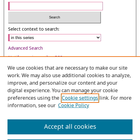
Select context to search:
Advanced Search
Notify me via email or
RSS
We use cookies that are necessary to make our site
Browse
work. We may also use additional cookies to analyze,
improve, and personalize our content and your
Collections
digital experience. You can manage your cookie
Disciplines
preferences using the
Cookie settings
link. For more
Authors
information, see our
Cookie Policy
Author Corner
Accept all cookies
Author FAQ