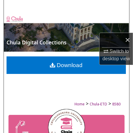
Search
Browse Collections
My Account
×
About
Switch to
desktop
view
Digital Commons Network™
Download
>
>
Home
Chula-ETD
8580