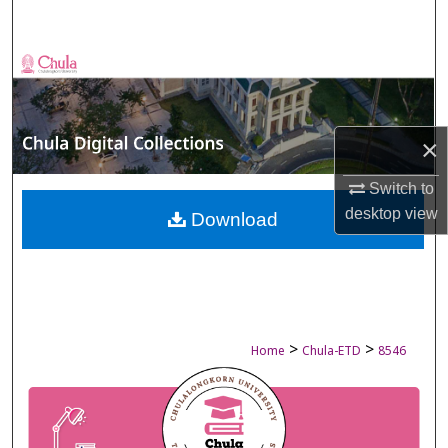
Search
Browse Collections
My Account
×
About
Switch to
desktop
view
Digital Commons Network™
Download
>
>
Home
Chula-ETD
8546