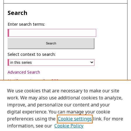
Search
Enter search terms:
Select context to search:
Advanced Search
Notify me via email or
RSS
We use cookies that are necessary to make our site
Browse
work. We may also use additional cookies to analyze,
improve, and personalize our content and your
Collections
digital experience. You can manage your cookie
Disciplines
preferences using the
Cookie settings
link. For more
Authors
information, see our
Cookie Policy