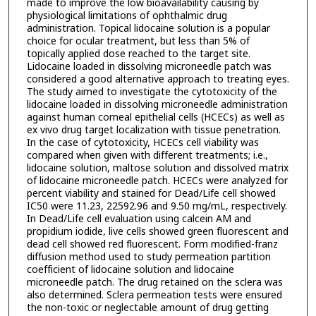
made to improve the low bioavailability causing by
physiological limitations of ophthalmic drug
administration. Topical lidocaine solution is a popular
choice for ocular treatment, but less than 5% of
topically applied dose reached to the target site.
Lidocaine loaded in dissolving microneedle patch was
considered a good alternative approach to treating eyes.
The study aimed to investigate the cytotoxicity of the
lidocaine loaded in dissolving microneedle administration
against human corneal epithelial cells (HCECs) as well as
ex vivo drug target localization with tissue penetration.
In the case of cytotoxicity, HCECs cell viability was
compared when given with different treatments; i.e.,
lidocaine solution, maltose solution and dissolved matrix
of lidocaine microneedle patch. HCECs were analyzed for
percent viability and stained for Dead/Life cell showed
IC50 were 11.23, 22592.96 and 9.50 mg/mL, respectively.
In Dead/Life cell evaluation using calcein AM and
propidium iodide, live cells showed green fluorescent and
dead cell showed red fluorescent. Form modified-franz
diffusion method used to study permeation partition
coefficient of lidocaine solution and lidocaine
microneedle patch. The drug retained on the sclera was
also determined. Sclera permeation tests were ensured
the non-toxic or neglectable amount of drug getting