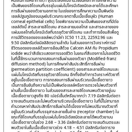
หนึ่งในการให้ยาทางตา จุดประสงค์ในงานวิจัยนี้คือทำการศึกษาความ
เป็นพิษของลิโดเคนที่บรรจุในแผ่นไม่โครนีเดิลชนิดละลายได้และศึกษา
การซึมผ่านของตัวยานอกกาย ในแง่ของการศึกษาความเป็นพิษต่อ
เซลล์ปฐมภูมิของมนุษย์บริเวณกระจกตาชั้นเนื้อเยื่อบุผิว (Human
corneal epithelial cells) โดยพิจารณาความเป็นพิษของสารที่มีต่อ
เซลล์ดังนี้ สารละลายลิโดเคน สารละลายมอลโทส และสารละลายของ
แผ่นมอลโทสไมโครนีเดิลที่บรรจุตัวยาลิโดเคน และทำการย้อมสีเพื่อดู
การมีชีวิตรอดของเซลล์พบว่ามีค่า IC50 11.23, 22592.96 และ
9.50 มิลลิกรัมต่อมิลลิลิตรตามลำดับ ในส่วนของการวิเคราะห์การมี
ชีวิตรอดของเซลล์ด้วยการย้อมสีด้วย Calcein AM กับ Propidium
iodide พบว่าสีเขียวแสดงการรอดชีวิต ในขณะที่สีแดงการไม่รอดชีวิต
ในที่นี้ใช้กระบวนการทดสอบการซึมผ่านของตัวยา (Modified-franz
diffusion method) ในการศึกษาค่าสัมประสิทธิ์การซึมผ่าน
(permeation partition coefficient) ของสารละลายลิโดเคนและ
แผ่นไมโครนีเดิลที่บรรจุตัวยาลิโดเคน อีกทั้งยังทำการวิเคราะห์ตัวยาที่
อยู่ในเนื้อเยื่อตาขาว การทดสอบการซึมผ่านบริเวณเนื้อเยื่อตาขาว
เป็นการยืนยันถึงความไม่เป็นพิษต่อเซลล์หรือการตรวจไม่พบตัวยาที่
ผ่านชั้นเนื้อเยื่อตาขาว ในส่วนของสารละลายลิโดเคนพบตัวยาอยู่บน
เนื้อเยื่อตาขาวสูงถึง 80 เปอร์เซ็นต์หรือมากกว่า 7.19 มิลลิกรัมต่อตา
รางเซนติเมตรและไม่พบตัวยาบริเวณเนื้อเยื่อตาขาว ในที่นี้ไม่สามารถ
คำนวณหาค่าสัมประสิทธิ์การซึมผ่านได้เนื่องจากไม่พบปริมาณตัวยาที่
อยู่ในบริเวณส่วนที่บรรจุสารละลายชั้นล่าง (receptor chamber) ใน
ขณะที่ลิโดเคนที่บรรจุในแผ่นไมโครนีเดิลชนิดละลายได้พบตัวยาบน
เนื้อเยื่อตาขาวในช่วง 2.68 – 3.36 มิลลิกรัมต่อตารางเซนติเมตรและ
พบตัวยาในชั้นเนื้อเยื่อตาขาวช่วง 4.18 – 4.51 มิลลิกรัมต่อตาราง