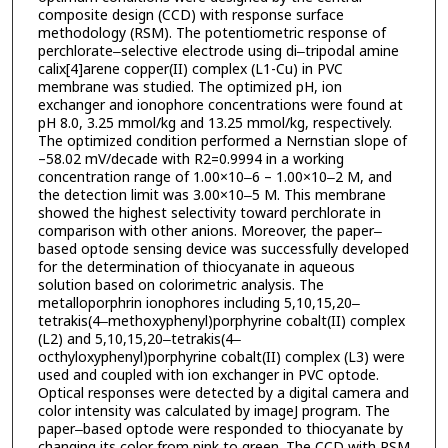
composite design (CCD) with response surface
methodology (RSM). The potentiometric response of
perchlorate‒selective electrode using di‒tripodal amine
calix[4]arene copper(II) complex (L1-Cu) in PVC
membrane was studied. The optimized pH, ion
exchanger and ionophore concentrations were found at
pH 8.0, 3.25 mmol/kg and 13.25 mmol/kg, respectively.
The optimized condition performed a Nernstian slope of
–58.02 mV/decade with R2=0.9994 in a working
concentration range of 1.00×10‒6 – 1.00×10‒2 M, and
the detection limit was 3.00×10‒5 M. This membrane
showed the highest selectivity toward perchlorate in
comparison with other anions. Moreover, the paper‒
based optode sensing device was successfully developed
for the determination of thiocyanate in aqueous
solution based on colorimetric analysis. The
metalloporphrin ionophores including 5,10,15,20‒
tetrakis(4‒methoxyphenyl)porphyrine cobalt(II) complex
(L2) and 5,10,15,20‒tetrakis(4‒
octhyloxyphenyl)porphyrine cobalt(II) complex (L3) were
used and coupled with ion exchanger in PVC optode.
Optical responses were detected by a digital camera and
color intensity was calculated by imageJ program. The
paper‒based optode were responded to thiocyanate by
changing its color from pink to green. The CCD with RSM