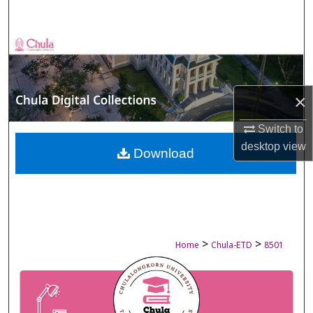
Search
Browse Collections
My Account
×
About
Switch to
desktop
view
Digital Commons Network™
Download
>
>
Home
Chula-ETD
8501