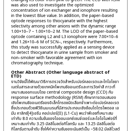
was also used to investigate the optimized
concentration of ion exchanger and ionophore resulting
in the lowest Blue value. In addition, the paper‒based
optode responses to thiocyanate with the highest
selectivity among other anions with the dynamic range
1.00×10‒7 – 1.00×10‒2 M. The LOD of the paper‒based
optode containing L2 and L3 ionophore were 7.00×10‒6
and 1.26×10‒6 M of SCN‒, respectively. Furthermore,
this study was successfully applied as a sensing device
to detect thiocyanate in urine sample from smoker and
non‒smoker with favorable agreement with ion
chromatography technique.
Other Abstract (Other language abstract of
ETD)
งานวิจัยนี้ได้พัฒนาวิธีการตรวจวัดสำหรับเปอร์คลอเรตและไทโอไซยา
เนตในสารละลายด้วยเทคนิคโพเทนชิออเมตรีและการวัดค่าสี ภาวะที่
เหมาะสมออกแบบโดย central composite design (CCD) กับ
response surface methodology (RSM) ศึกษาการตอบสนอง
เชิงโพเทนชิออเมตรีของอิเล็กโทรดชนิดเลือกจำเพาะต่อเปอร์คลอเรต
ซึ่งประกอบด้วยพีวีซีเมมเบรนที่มีสารประกอบเชิงซ้อนไดไตรโพดอล เอ
มีน คาลิกซ์[4]เอรีน คอปเปอร์(II) (L1-Cu) พบว่าพีเอชที่เหมาะสม
เท่ากับ 8.0 ความเข้มข้นของไอออนเอกซ์เชนจ์เจอร์และไอโอโนฟอร์ที่
เหมาะสมเท่ากับ 3.25 มิลลิโมลต่อกิโลกรัม และ 13.25 มิลลิโมลต่อ
กิโลกรัมตามลำดับ ซึ่งให้ค่าความชันของเนินสต์เป็น –58.02 มิลลิโวลต์