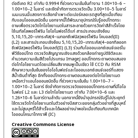
ต่อดีเคด R2 เท่ากับ 0.9994 ที่ช่วงความเข้มข้นทำงาน 1.00×10‒6 –
1.00×10‒2 โมลาร์ และขีดจำกัดการตรวจวัดเป็น 3.00×10‒5 โมลาร์
เมมเบรนนี้แสดงการเลือกจำเพาะต่อเปอร์คลอเรตสูงที่สุดเมื่อเทียบ
กับแอนไอออนชนิดอื่น นอกจากนี้ได้พัฒนาอุปกรณ์รับรู้ออปโทดกระ
ดาษเพื่อตรวจวัดไทโอไซยาเนตในสารละลายด้วยการวัดค่าสีสำเร็จโดย
ใช้เมทัลโลพอร์ไฟริน ไอโอโนฟอร์ได้แก่ สารประกอบเชิงซ้อน
5,10,15,20–เททระคิส(4–เมทอกซีเฟนิล)พอร์ไฟริน โคบอลต์(II)
(L2) และสารประกอบเชิงซ้อน 5,10,15,20–เททระคิส(4–ออกทิลออก
ซีเฟนิล)พอร์ไฟริน โคบอลต์(II) (L3) ร่วมกับไอออนเอกซ์เชนจ์เจอร์ใน
พีวีซีออปโทด ตรวจวัดสัญญาณเชิงแสงด้วยกล้องถ่ายรูปดิจิตัลและ
คำนวณความเข้มสีด้วยโปรแกรม ImageJ ออปโทดกระดาษตอบสนอง
ต่อไทโอไซยาเนตโดยเปลี่ยนสีจากชมพูเป็นเขียว ใช้ CCD กับ RSM
ศึกษาความเข้มข้นของไอโอโนฟอร์และไอออนเอกซ์เชนจ์เจอร์ที่แสดง
สีน้ำเงินต่ำที่สุด อีกทั้งออปโทดกระดาษตอบสนองต่อไทโอไซยาเนต
เหนือกว่าแอนไอออนชนิดอื่น ที่ช่วงความเข้มข้น 1.00×10‒7 –
1.00×10‒2 โมลาร์ ขีดจำกัดการตรวจวัดของออปโทดกระดาษที่มีไอโอ
โนฟอร์ L2 และ L3 ต่อไทโอไซยาเนต เท่ากับ 7.00×10‒6 และ
1.26×10‒6 โมลาร์ตามลำดับ นอกจากนี้ยังนำอุปกรณ์รับรู้ไปประยุกต์
ใช้ตรวจวัดไทโอไซยาเนตในตัวอย่างปัสสาวะของกลุ่มตัวอย่างที่สูบบุหรี่
และไม่สูบบุหรี่ได้สำเร็จและได้ผลอย่างน่าพอใจเมื่อเทียบกับเทคนิค
ไอออนโครมาโทกราฟี (IC)
Creative Commons License