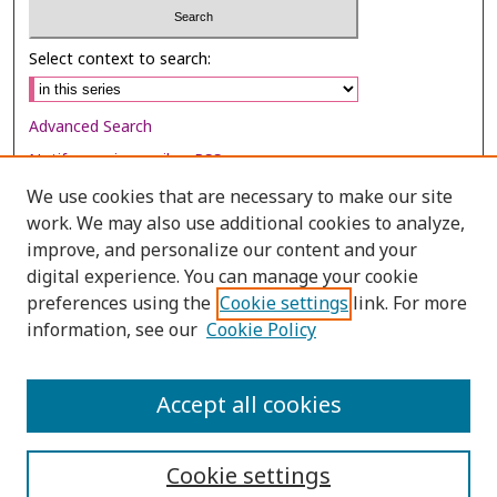
Select context to search:
Advanced Search
Notify me via email or
RSS
We use cookies that are necessary to make our site
Browse
work. We may also use additional cookies to analyze,
Collections
improve, and personalize our content and your
digital experience. You can manage your cookie
Disciplines
preferences using the
Cookie settings
link. For more
Authors
information, see our
Cookie Policy
Author Corner
Author FAQ
Accept all cookies
Cookie settings