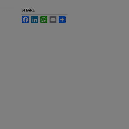
SHARE
Facebook
LinkedIn
WhatsApp
Email
Share