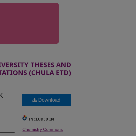
ERSITY THESES AND
TATIONS (CHULA ETD)
K
Download
INCLUDED IN
Chemistry Commons