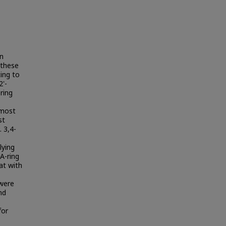
in
 these
ing to
2'-
ring
lmost
st
. 3,4-
lying
 A-ring
at with
 were
nd
for