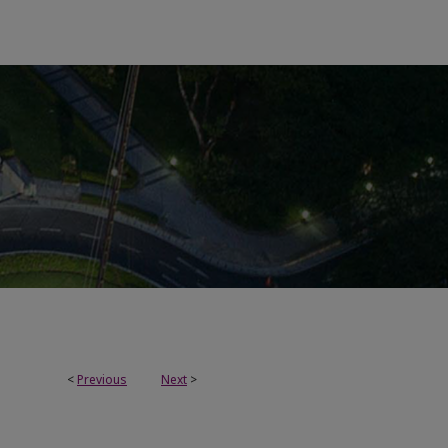
<
Previous
Next
>