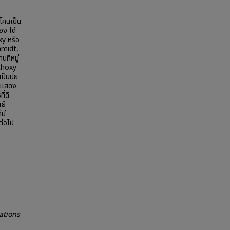
โคนเป็น
อง ได้
xy หรือ
chmidt,
ที่หมู่
ethoxy
ป็นนัย
y แสดง
่ดี
ธ์
มี
ต่อไป
ations