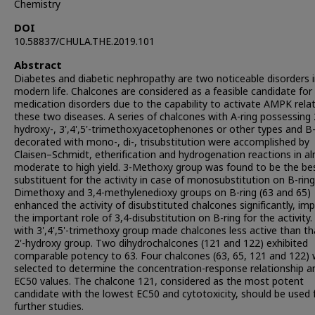
Chemistry
DOI
10.58837/CHULA.THE.2019.101
Abstract
Diabetes and diabetic nephropathy are two noticeable disorders 
modern life. Chalcones are considered as a feasible candidate for
medication disorders due to the capability to activate AMPK relat
these two diseases. A series of chalcones with A-ring possessing 
hydroxy-, 3',4',5'-trimethoxyacetophenones or other types and B-
decorated with mono-, di-, trisubstitution were accomplished by
Claisen–Schmidt, etherification and hydrogenation reactions in a
moderate to high yield. 3-Methoxy group was found to be the be
substituent for the activity in case of monosubstitution on B-ring
Dimethoxy and 3,4-methylenedioxy groups on B-ring (63 and 65)
enhanced the activity of disubstituted chalcones significantly, imp
the important role of 3,4-disubstitution on B-ring for the activity.
with 3',4',5'-trimethoxy group made chalcones less active than th
2'-hydroxy group. Two dihydrochalcones (121 and 122) exhibited
comparable potency to 63. Four chalcones (63, 65, 121 and 122)
selected to determine the concentration-response relationship a
EC50 values. The chalcone 121, considered as the most potent
candidate with the lowest EC50 and cytotoxicity, should be used 
further studies.