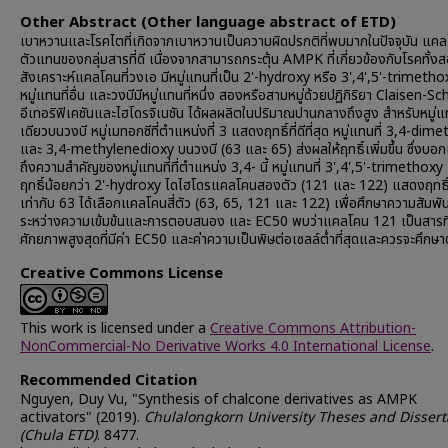
Other Abstract (Other language abstract of ETD)
เบาหวานและโรคไตที่เกิดจากเบาหวานเป็นความผิดปรกติที่พบมากในปัจจุบัน แคล
ตัวแทนของกลุ่มสารที่ดี เนื่องจากสามารถกระตุ้น AMPK ที่เกี่ยวข้องกับโรคทั้งส
สังเคราะห์แคลโคนที่วงเอ มีหมู่แทนที่เป็น 2'-hydroxy หรือ 3',4',5'-trimetho
หมู่แทนที่อื่น และวงบีมีหมู่แทนที่หนึ่ง สองหรือสามหมู่ด้วยปฏิกิริยา Claisen-S
อีเทอริฟิเคชันและไฮโดรจิเนชัน ได้ผลผลิตในปริมาณปานกลางถึงสูง สำหรับหมู่แทน
เดียวบนวงบี หมู่เมทอกซีที่ตำแหน่งที่ 3 แสดงฤทธิ์ที่ดีที่สุด หมู่แทนที่ 3,4-dim
และ 3,4-methylenedioxy บนวงบี (63 และ 65) ส่งผลให้ฤทธิ์เพิ่มขึ้น ซึ่งบอกเ
ถึงความสำคัญของหมู่แทนที่ที่ตำแหน่ง 3,4- นี้ หมู่แทนที่ 3',4',5'-trimethox
ฤทธิ์น้อยกว่า 2'-hydroxy ไดไฮโดรแคลโคนสองตัว (121 และ 122) แสดงฤทธิ์ที
เท่ากับ 63 ได้เลือกแคลโคนสี่ตัว (63, 65, 121 และ 122) เพื่อศึกษาความสัมพัน
ระหว่างความเข้มข้นและการตอบสนอง และ EC50 พบว่าแคลโคน 121 เป็นสารที่
ศักยภาพสูงสุดที่มีค่า EC50 และค่าความเป็นพิษต่อเซลล์ต่ำที่สุดและควรจะศึกษา
Creative Commons License
This work is licensed under a
Creative Commons Attribution-
NonCommercial-No Derivative Works 4.0 International License
.
Recommended Citation
Nguyen, Duy Vu, "Synthesis of chalcone derivatives as AMPK
activators" (2019).
Chulalongkorn University Theses and Dissert
(Chula ETD)
. 8477.