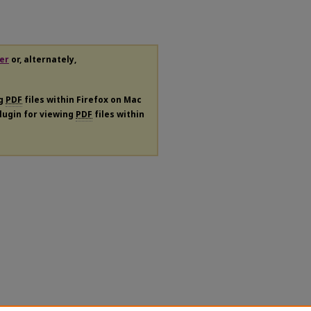
er
or, alternately,
ng
PDF
files within Firefox on Mac
plugin for viewing
PDF
files within