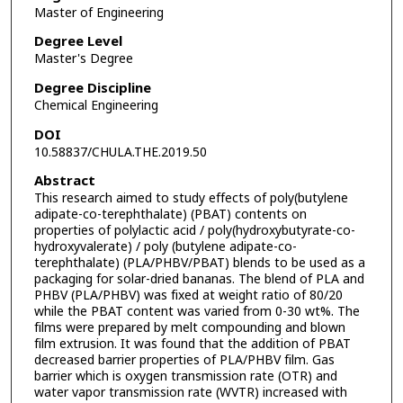
Master of Engineering
Degree Level
Master's Degree
Degree Discipline
Chemical Engineering
DOI
10.58837/CHULA.THE.2019.50
Abstract
This research aimed to study effects of poly(butylene
adipate-co-terephthalate) (PBAT) contents on
properties of polylactic acid / poly(hydroxybutyrate-co-
hydroxyvalerate) / poly (butylene adipate-co-
terephthalate) (PLA/PHBV/PBAT) blends to be used as a
packaging for solar-dried bananas. The blend of PLA and
PHBV (PLA/PHBV) was fixed at weight ratio of 80/20
while the PBAT content was varied from 0-30 wt%. The
films were prepared by melt compounding and blown
film extrusion. It was found that the addition of PBAT
decreased barrier properties of PLA/PHBV film. Gas
barrier which is oxygen transmission rate (OTR) and
water vapor transmission rate (WVTR) increased with