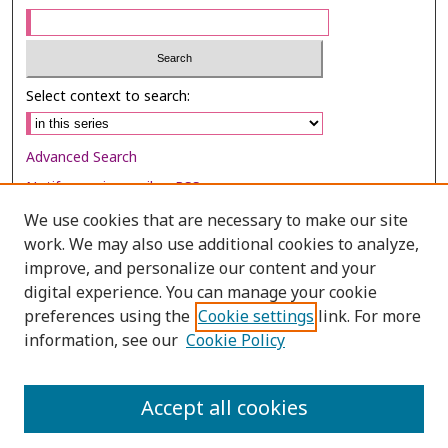
Select context to search:
Advanced Search
Notify me via email or
RSS
We use cookies that are necessary to make our site
Browse
work. We may also use additional cookies to analyze,
improve, and personalize our content and your
Collections
digital experience. You can manage your cookie
Disciplines
preferences using the
Cookie settings
link. For more
Authors
information, see our
Cookie Policy
Author Corner
Accept all cookies
Author FAQ