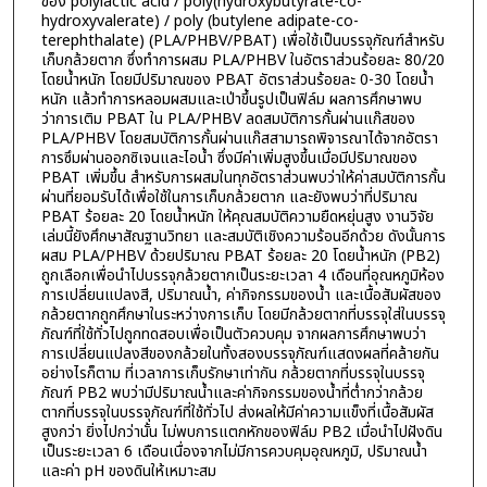
ของ polylactic acid / poly(hydroxybutyrate-co-
hydroxyvalerate) / poly (butylene adipate-co-
terephthalate) (PLA/PHBV/PBAT) เพื่อใช้เป็นบรรจุภัณฑ์สำหรับ
เก็บกล้วยตาก ซึ่งทำการผสม PLA/PHBV ในอัตราส่วนร้อยละ 80/20
โดยน้ำหนัก โดยมีปริมาณของ PBAT อัตราส่วนร้อยละ 0-30 โดยน้ำ
หนัก แล้วทำการหลอมผสมและเป่าขึ้นรูปเป็นฟิล์ม ผลการศึกษาพบ
ว่าการเติม PBAT ใน PLA/PHBV ลดสมบัติการกั้นผ่านแก๊สของ
PLA/PHBV โดยสมบัติการกั้นผ่านแก๊สสามารถพิจารณาได้จากอัตรา
การซึมผ่านออกซิเจนและไอน้ำ ซึ่งมีค่าเพิ่มสูงขึ้นเมื่อมีปริมาณของ
PBAT เพิ่มขึ้น สำหรับการผสมในทุกอัตราส่วนพบว่าให้ค่าสมบัติการกั้น
ผ่านที่ยอมรับได้เพื่อใช้ในการเก็บกล้วยตาก และยังพบว่าที่ปริมาณ
PBAT ร้อยละ 20 โดยน้ำหนัก ให้คุณสมบัติความยืดหยุ่นสูง งานวิจัย
เล่มนี้ยังศึกษาสัณฐานวิทยา และสมบัติเชิงความร้อนอีกด้วย ดังนั้นการ
ผสม PLA/PHBV ด้วยปริมาณ PBAT ร้อยละ 20 โดยน้ำหนัก (PB2)
ถูกเลือกเพื่อนำไปบรรจุกล้วยตากเป็นระยะเวลา 4 เดือนที่อุณหภูมิห้อง
การเปลี่ยนแปลงสี, ปริมาณน้ำ, ค่ากิจกรรมของน้ำ และเนื้อสัมผัสของ
กล้วยตากถูกศึกษาในระหว่างการเก็บ โดยมีกล้วยตากที่บรรจุใส่ในบรรจุ
ภัณฑ์ที่ใช้ทั่วไปถูกทดสอบเพื่อเป็นตัวควบคุม จากผลการศึกษาพบว่า
การเปลี่ยนแปลงสีของกล้วยในทั้งสองบรรจุภัณฑ์แสดงผลที่คล้ายกัน
อย่างไรก็ตาม ที่เวลาการเก็บรักษาเท่ากัน กล้วยตากที่บรรจุในบรรจุ
ภัณฑ์ PB2 พบว่ามีปริมาณน้ำและค่ากิจกรรมของน้ำที่ต่ำกว่ากล้วย
ตากที่บรรจุในบรรจุภัณฑ์ที่ใช้ทั่วไป ส่งผลให้มีค่าความแข็งที่เนื้อสัมผัส
สูงกว่า ยิ่งไปกว่านั้น ไม่พบการแตกหักของฟิล์ม PB2 เมื่อนำไปฝังดิน
เป็นระยะเวลา 6 เดือนเนื่องจากไม่มีการควบคุมอุณหภูมิ, ปริมาณน้ำ
และค่า pH ของดินให้เหมาะสม