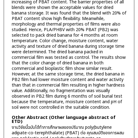
increasing of PBAT content. The barrier properties of all
blends were shown the acceptable values for dried
banana storage. It was found that the blend with 20% of
PBAT content show high flexibility. Meanwhile,
morphology and thermal properties of films were also
studied. Hence, PLA/PHBV with 20% PBAT (PB2) was
selected to pack dried banana for 4 months at room
temperature. Color change, moisture content, water
activity and texture of dried banana during storage time
were determined. The dried banana packed in
commercial film was tested as control. The results show
that the color change of dried banana in both
commercial and bioplastic film show similar result.
However, at the same storage time, the dried banana in
PB2 film had lower moisture content and water activity
than that in commercial film resulting in higher hardness
value. Additionally, no fragmentation was visually
observed in PB2 film during 6 months of soil burial test
because the temperature, moisture content and pH of
soil were not controlled in the suitable condition.
Other Abstract (Other language abstract of
ETD)
งานวิจัยนี้ฉบับได้ทำการศึกษาผลของปริมาณ poly(butylene
adipate-co-terephthalate) (PBAT) ต่อ คุณสมบัติของการผสม