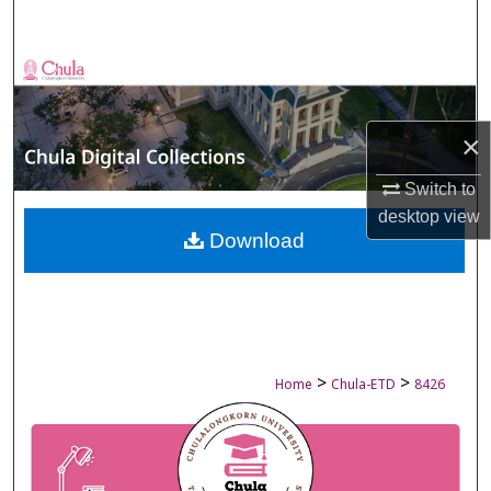
Search
Browse Collections
My Account
×
About
Switch to
desktop
view
Digital Commons Network™
Download
>
>
Home
Chula-ETD
8426