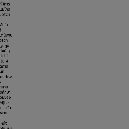
ี่มีการ
งแมโคร
 Notch
ลักใน
ิ
ต่ไม่พบ
Notch
มภูมิ
ไซม์ g-
otch1
 IL-4
ลดการ
ที่
nd-like
ร
ำลาย
รศึกษา
ยรวมของ
 M(IL-
กว่านั้น
อข่าย
ง
หนึ่ง
5% เมื่อ