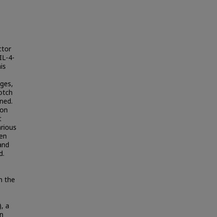
ctor
IL-4-
is
ages,
otch
ined.
ion
t
arious
een
and
d.
n the
, a
on