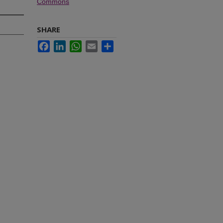
Commons
SHARE
Facebook
LinkedIn
WhatsApp
Email
Share