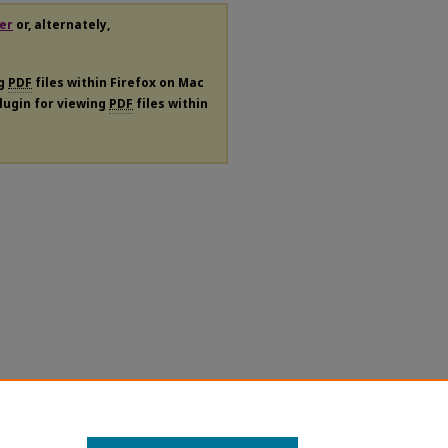
er
or, alternately,
ng
PDF
files within Firefox on Mac
plugin for viewing
PDF
files within