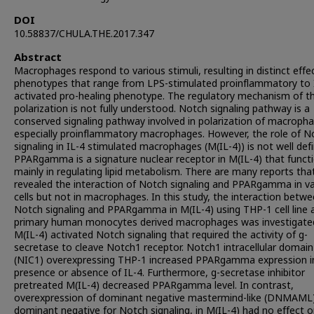
DOI
10.58837/CHULA.THE.2017.347
Abstract
Macrophages respond to various stimuli, resulting in distinct effe
phenotypes that range from LPS-stimulated proinflammatory to 
activated pro-healing phenotype. The regulatory mechanism of th
polarization is not fully understood. Notch signaling pathway is a
conserved signaling pathway involved in polarization of macroph
especially proinflammatory macrophages. However, the role of N
signaling in IL-4 stimulated macrophages (M(IL-4)) is not well def
PPARgamma is a signature nuclear receptor in M(IL-4) that funct
mainly in regulating lipid metabolism. There are many reports tha
revealed the interaction of Notch signaling and PPARgamma in v
cells but not in macrophages. In this study, the interaction betw
Notch signaling and PPARgamma in M(IL-4) using THP-1 cell line 
primary human monocytes derived macrophages was investigate
M(IL-4) activated Notch signaling that required the activity of g-
secretase to cleave Notch1 receptor. Notch1 intracellular domain
(NIC1) overexpressing THP-1 increased PPARgamma expression i
presence or absence of IL-4. Furthermore, g-secretase inhibitor
pretreated M(IL-4) decreased PPARgamma level. In contrast,
overexpression of dominant negative mastermind-like (DNMAML)
dominant negative for Notch signaling, in M(IL-4) had no effect 