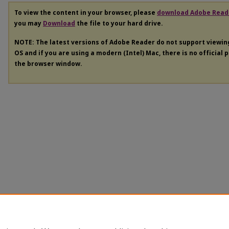
To view the content in your browser, please
download Adobe Read
you may
Download
the file to your hard drive.
NOTE: The latest versions of Adobe Reader do not support viewi
OS and if you are using a modern (Intel) Mac, there is no official 
the browser window.