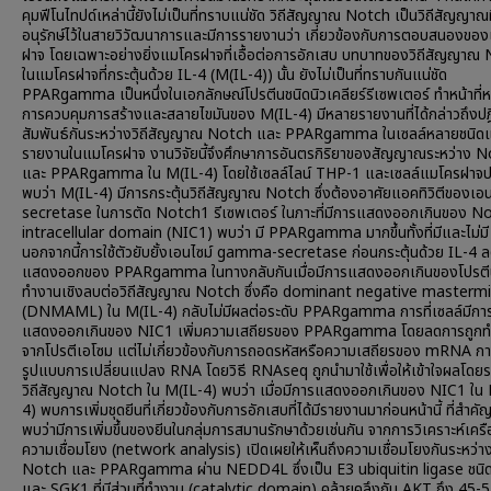
คุมฟีโนไทปด์เหล่านี้ยังไม่เป็นที่ทราบแน่ชัด วิถีสัญญาณ Notch เป็นวิถีสัญญาณท
อนุรักษ์ไว้ในสายวิวัฒนาการและมีการรายงานว่า เกี่ยวข้องกับการตอบสนองขอ
ฝาจ โดยเฉพาะอย่างยิ่งแมโครฝาจที่เอื้อต่อการอักเสบ บทบาทของวิถีสัญญาณ
ในแมโครฝาจที่กระตุ้นด้วย IL-4 (M(IL-4)) นั้น ยังไม่เป็นที่ทราบกันแน่ชัด
PPARgamma เป็นหนึ่งในเอกลักษณ์โปรตีนชนิดนิวเคลียร์รีเซพเตอร์ ทำหน้าที่ห
การควบคุมการสร้างและสลายไขมันของ M(IL-4) มีหลายรายงานที่ได้กล่าวถึงปฎ
สัมพันธ์กันระหว่างวิถีสัญญาณ Notch และ PPARgamma ในเซลล์หลายชนิดแ
รายงานในแมโครฝาจ งานวิจัยนี้จึงศึกษาการอันตรกิริยาของสัญญาณระหว่าง 
และ PPARgamma ใน M(IL-4) โดยใช้เซลล์ไลน์ THP-1 และเซลล์แมโครฝาจปฐ
พบว่า M(IL-4) มีการกระตุ้นวิถีสัญญาณ Notch ซึ่งต้องอาศัยแอคทิวิตีของเอน
secretase ในการตัด Notch1 รีเซพเตอร์ ในภาะที่มีการแสดงออกเกินของ N
intracellular domain (NIC1) พบว่า มี PPARgamma มากขึ้นทั้งที่มีและไม่มี
นอกจากนี้การใช้ตัวยับยั้งเอนไซม์ gamma-secretase ก่อนกระตุ้นด้วย IL-4 
แสดงออกของ PPARgamma ในทางกลับกันเมื่อมีการแสดงออกเกินของโปรตีน
ทำงานเชิงลบต่อวิถีสัญญาณ Notch ซึ่งคือ dominant negative mastermi
(DNMAML) ใน M(IL-4) กลับไม่มีผลต่อระดับ PPARgamma การที่เซลล์มีกา
แสดงออกเกินของ NIC1 เพิ่มความเสถียรของ PPARgamma โดยลดการถูกท
จากโปรตีเอโซม แต่ไม่เกี่ยวข้องกับการถอดรหัสหรือความเสถียรของ mRNA กา
รูปแบบการเปลี่ยนแปลง RNA โดยวิธี RNAseq ถูกนำมาใช้เพื่อให้เข้าใจผลโด
วิถีสัญญาณ Notch ใน M(IL-4) พบว่า เมื่อมีการแสดงออกเกินของ NIC1 ใน
4) พบการเพิ่มชุดยีนที่เกี่ยวข้องกับการอักเสบที่ได้มีรายงานมาก่อนหน้านี้ ที่สำคัญ
พบว่ามีการเพิ่มขึ้นของยีนในกลุ่มการสมานรักษาด้วยเช่นกัน จากการวิเคราะห์เครื
ความเชื่อมโยง (network analysis) เปิดเผยให้เห็นถึงความเชื่อมโยงกันระหว่า
Notch และ PPARgamma ผ่าน NEDD4L ซึ่งเป็น E3 ubiquitin ligase ชนิด
และ SGK1 ที่มีส่วนที่ทำงาน (catalytic domain) คล้ายคลึงกับ AKT ถึง 45-5