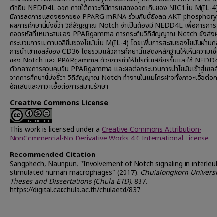
ตัดยีน NEDD4L ออก ภายใต้ภาวะที่มีการแสดงออกเกินของ NIC1 ใน M(IL-4)
มีการลดการแสดงออกของ PPARG mRNA ร่วมกันนี้ยังลด AKT phosphory
ผลการศึกษานี้บ่งชี้ว่า วิถีสัญญาณ Notch จำเป็นต้องมี NEDD4L เพื่อการการ
ถอดรหัสที่เหมาะสมของ PPARgamma การกระตุ้นวิถีสัญญาณ Notch ยังส่ง
กระบวนการเมตาบอลิซึมของไขมันใน M(IL-4) โดยเพิ่มการสะสมของไขมันผ่านก
การนำเข้าเซลล์ของ CD36 โดยรวมแล้วการศึกษานี้แสดงหลักฐานให้เห็นความเชื
ของ Notch และ PPARgamma ด้วยการทำให้โปรตีนเสถียรขึ้นและใช้ NEDD4
ตัวกลางการควบคุมยีน PPARgamma และผลต่อกระบวนการนำไขมันเข้าสู่เซลล์ ผ
จากการศึกษานี้บ่งชี้ว่า วิถีสัญญาณ Notch ทำงานในแมโครฝาจทั้งภาวะเอื้อต่อ
อักเสบและภาวะเอื้อต่อการสมานรักษา
Creative Commons License
This work is licensed under a
Creative Commons Attribution-
NonCommercial-No Derivative Works 4.0 International License
.
Recommended Citation
Sangphech, Naunpun, "Involvement of Notch signaling in interleuk
stimulated human macrophages" (2017).
Chulalongkorn Universi
Theses and Dissertations (Chula ETD)
. 837.
https://digital.car.chula.ac.th/chulaetd/837