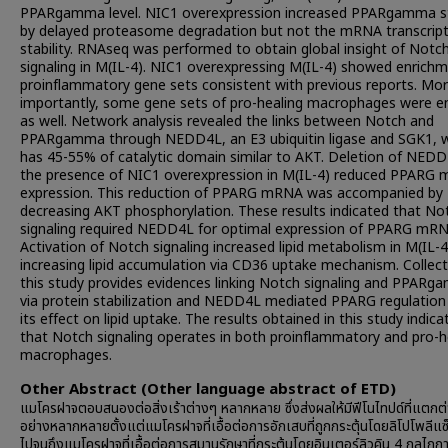
PPARgamma level. NIC1 overexpression increased PPARgamma st
by delayed proteasome degradation but not the mRNA transcript
stability. RNAseq was performed to obtain global insight of Notc
signaling in M(IL-4). NIC1 overexpressing M(IL-4) showed enrichm
proinflammatory gene sets consistent with previous reports. Mo
importantly, some gene sets of pro-healing macrophages were e
as well. Network analysis revealed the links between Notch and
PPARgamma through NEDD4L, an E3 ubiquitin ligase and SGK1, 
has 45-55% of catalytic domain similar to AKT. Deletion of NEDD
the presence of NIC1 overexpression in M(IL-4) reduced PPARG
expression. This reduction of PPARG mRNA was accompanied by
decreasing AKT phosphorylation. These results indicated that No
signaling required NEDD4L for optimal expression of PPARG mRN
Activation of Notch signaling increased lipid metabolism in M(IL-4
increasing lipid accumulation via CD36 uptake mechanism. Collecti
this study provides evidences linking Notch signaling and PPAR
via protein stabilization and NEDD4L mediated PPARG regulation
its effect on lipid uptake. The results obtained in this study indica
that Notch signaling operates in both proinflammatory and pro-h
macrophages.
Other Abstract (Other language abstract of ETD)
แมโครฝาจตอบสนองต่อสิ่งเร้าต่างๆ หลากหลาย ซึ่งส่งผลให้มีฟีโนไทปด์ที่แตกต่
อย่างหลากหลายตั้งแต่แมโครฝาจที่เอื้อต่อการอักเสบที่ถูกกระตุ้นโดยลิโปโพลีแซ
ไปจนถึงแมโครฝาจที่เอื้อต่อการสมานรักษาที่กระตุ้นโดยอินเตอร์ลิวคิน 4 กลไก