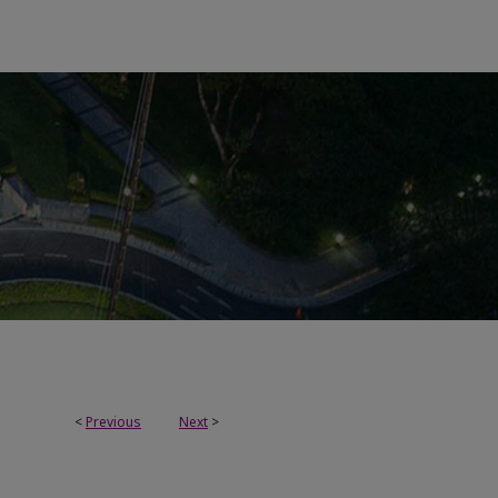
<
Previous
Next
>