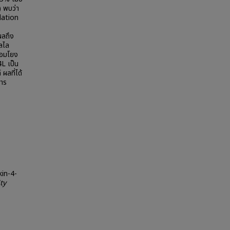
 พบว่า
lation
ผลถึง
ลไล
่อมโยง
L เป็น
ลที่ได้
การ
in-4-
ty