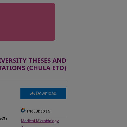
ERSITY THESES AND
TATIONS (CHULA ETD)
Download
INCLUDED IN
ร์ลิว
Medical Microbiology