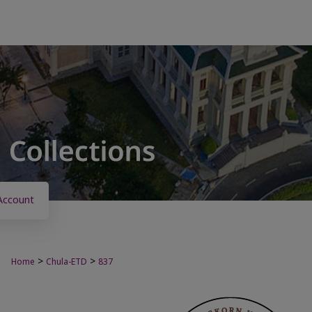
Account
>
>
Home
Chula-ETD
837