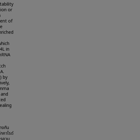
ability
ion or
h
ent of
re
nriched
which
4L in
 mRNA
tch
A.
) by
vely,
gamma
 and
ted
ealing
างกัน
็กคาไรด์
การควบ