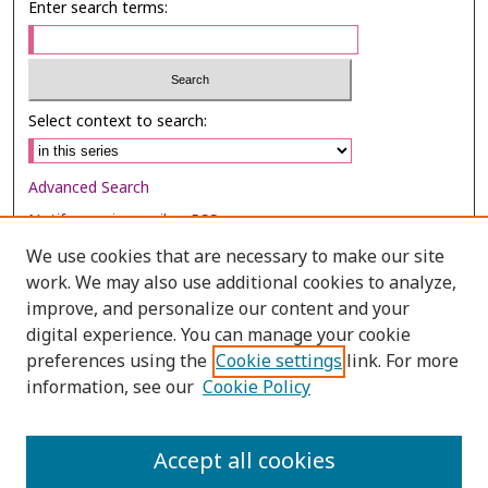
Enter search terms:
Select context to search:
Advanced Search
Notify me via email or
RSS
We use cookies that are necessary to make our site
Browse
work. We may also use additional cookies to analyze,
Collections
improve, and personalize our content and your
digital experience. You can manage your cookie
Disciplines
preferences using the
Cookie settings
link. For more
Authors
information, see our
Cookie Policy
Author Corner
Author FAQ
Accept all cookies