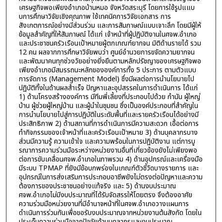
เศรษฐกิจพอเพียงอำเภอบ้านหมอ จังหวัดสระบุรี โดยการใช้รูปแแบ
บการศึกษาวิจัยเชิงคุณภาพ ใช้เทคนิคการวิจัยเอกสาร การ
สังเกตการณ์อย่างมีส่วนร่วม และการสัมภาษณ์แบบเจาะลึก โดยมีผู้ให้
ข้อมูลสำคัญที่ให้สัมภาษณ์ ได้แก่ เจ้าหน้าที่ผู้ปฏิบัติงานในศจพ.อำเภอ
และประชาชนครัวเรือนเป้าหมายผู้ตกเกณฑ์ยากจน มิติด้านรายได้ รวม
12 คน ผลจากการศึกษาวิจัยพบว่า ศูนย์อำนวยการขจัดความยากจน
และพัฒนาคนทุกช่วงวัยอย่างยั่งยืนตามหลักปรัชญาของเศรษฐกิจพอ
เพียงอำเภอมีสมรรถนะหลักขององค์การทั้ง 5 ประการ ตามตัวแบบ
การจัดการ (Management Model) ซึ่งมีผลต่อการนำนโยบายไป
ปฏิบัติทั้งในด้านผลสำเร็จ ปัญหาและอุปสรรคในการดำเนินการ ได้แก่
1) ด้านโครงสร้างองค์การ มีทีมพี่เลี้ยงที่ประกอบไปด้วย กำนัน ผู้ใหญ่
บ้าน ผู้ช่วยผู้ใหญ่บ้าน และผู้นำในชุมชน ซึ่งเป็นองค์ประกอบที่สำคัญใน
การนำนโยบายไปสู่การปฏิบัติในระดับพื้นที่และรายครัวเรือนได้อย่างมี
ประสิทธิภาพ 2) ด้านสถานที่การดำเนินการมีความสะดวก เอื้อต่อการ
ทำกิจกรรมของเจ้าหน้าที่และครัวเรือนเป้าหมาย 3) ด้านบุคลากรบาง
ส่วนมีความรู้ ความเข้าใจ และความพร้อมในการปฏิบัติงาน แต่การบู
รณาการความร่วมมือระหว่างหน่วยงานอื่นที่เกี่ยวข้องยังไม่เพียงพอ
ต่อการขับเคลื่อนศจพ.อำเภอในภาพรวม 4) ด้านอุปกรณ์และเครื่องมือ
มีระบบ TPMAP ที่ยังมีข้อบกพร่องในเกณฑ์ตัวชี้วัดบางรายการ และ
อุปกรณ์ในการส่งเสริมการประกอบอาชีพยังไม่ตรงต่อปัญหาและความ
ต้องการของประชาชนอย่างแท้จริง และ 5) ด้านงบประมาณ
ศจพ.อำเภอไม่มีงบประมาณที่ได้รับจัดสรรให้โดยตรง จึงต้องอาศัย
ความร่วมมือหน่วยงานที่มีอำนาจหน้าที่ในศจพ.อำเภอวางแผนการ
ดำเนินการร่วมกันเพื่อขอรับงบประมาณจากหน่วยงานต้นสังกัด โดยใน
ประเด็นความร่วมมือจากปัจจัยด้านบุคลากรและงบประมาณ