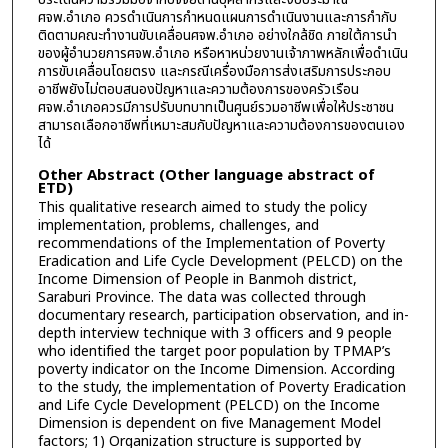
ศจพ.อำเภอ ควรดำเนินการกำหนดแผนการดำเนินงานและการกำกับ
ติดตามคณะทำงานขับเคลื่อนศจพ.อำเภอ อย่างใกล้ชิด ภายใต้การนำ
ของผู้อำนวยการศจพ.อำเภอ หรือหาหน่วยงานเจ้าภาพหลักเพื่อดำเนิน
การขับเคลื่อนโดยตรง และกรณีเครื่องมือการส่งเสริมการประกอบ
อาชีพยังไม่ตอบสนองปัญหาและความต้องการของครัวเรือน
ศจพ.อำเภอควรมีการปรับบทบาทเป็นศูนย์รวมอาชีพเพื่อให้ประชาชน
สามารถเลือกอาชีพที่เหมาะสมกับปัญหาและความต้องการของตนเอง
ได้
Other Abstract (Other language abstract of
ETD)
This qualitative research aimed to study the policy
implementation, problems, challenges, and
recommendations of the Implementation of Poverty
Eradication and Life Cycle Development (PELCD) on the
Income Dimension of People in Banmoh district,
Saraburi Province. The data was collected through
documentary research, participation observation, and in-
depth interview technique with 3 officers and 9 people
who identified the target poor population by TPMAP’s
poverty indicator on the Income Dimension. According
to the study, the implementation of Poverty Eradication
and Life Cycle Development (PELCD) on the Income
Dimension is dependent on five Management Model
factors; 1) Organization structure is supported by