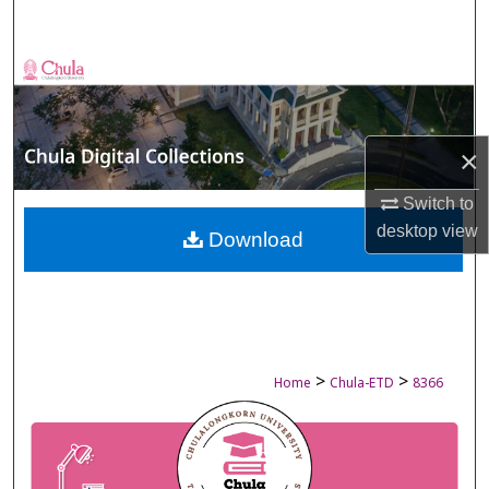
Search
Browse Collections
My Account
×
About
Switch to
desktop
view
Digital Commons Network™
Download
>
>
Home
Chula-ETD
8366