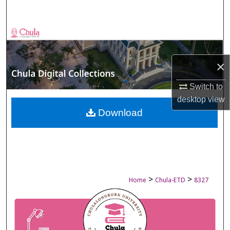
Search
Browse Collections
My Account
×
About
Switch to
desktop
view
Digital Commons Network™
Download
>
>
Home
Chula-ETD
8327