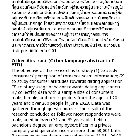
เทคโนโลยีในรูปแบบวิธีหลอกรักออนไลน์จากสื่อต่าง ๆ อยู่ในระดับมาก
ที่สุด ส่วนทัศนคติต่อแอปพลิเคชันหาคู่ด้านความรู้และความเข้าใจอยู่ใน
ระดับมาก ส่วนทัศนคติต่อแอปพลิเคชันหาคู่ด้านอารมณ์และความรู้สึก
อยู่ในระดับมาก ทัศนคติต่อแอปพลิเคชันหาคู่ของแนวโน้มพฤติกรรม
อยู่ในระดับมากที่สุด โดยส่วนพฤติกรรมการใช้งานแอปพลิเคชันหาคู่
ออนไลน์ อยู่ในระดับมาก และการทดสอบสมมติฐานการวิจัยจากการ
วิเคราะห์ค่าสัมประสิทธิ์ของการรับรู้ข่าวสารอาชญากรรมทาง
เทคโนโลยีในรูปแบบวิธีหลอกรักออนไลน์ ทัศนคติต่อแอปพลิเคชันหาคู่
และพฤติกรรมการใช้งานของผู้บริโภค มีความสัมพันธ์กัน อย่างมีนัย
สำคัญทางสถิติที่ระดับ 0.01
Other Abstract (Other language abstract of
ETD)
The objective of this research is to study (1) to study
consumers’ perception of romance scam information; (2)
to study consumer attitudes towards dating application
(3) to study usage behavior towards dating application.
By collecting data with a sample size of consumers,
male, female, and other genders from the ages of 20
years and over 200 people in June 2023. Data was
gathered through questionnaires. The result of the
research concluded as follows: Most respondents were
male, aged between 31 and 35 years old, held a
bachelor’s degree, an employee/officer in a private
company and generate income more than 50,001 bath.