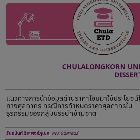
CHULALONGKORN UNIV
DISSER
แนวทางการนำข้อมูลด้านราคาโอนมาใช้ประโยชน์
ทางศุลกากร กรณีการกำหนดราคาศุลกากรใน
ธุรกรรมของกลุ่มบรรษัทข้ามชาติ
Author
ธันยนันท์ ธีระพงศ์ภูเบศ
,
คณะนิติศาสตร์