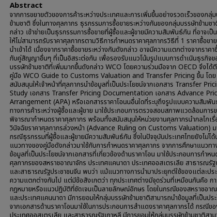
Abstract
จากการขยายตัวของการค้าระหว่างประเทศและการเพิ่มขึ้นอย่างรวดเร็วของกลุ่ม
ข้ามชาติ ซึ่งในทางศุลกากร ธุรกรรมการซื้อขายระหว่างกันของกลุ่มบรรษัทข้ามชาต
กล่าว เข้าข่ายเป็นธุรกรรมการซื้อขายที่ผู้ซื้อและผู้ขายมีความสัมพันธ์กัน ที่อาจเป็
ให้ไม่สามารถรับราคาศุลกากรตามวิธีการกำหนดราคาศุลกากรวิธีที่ 1 ราคาซื้อขาย
นำเข้าได้ เนื่องจากราคาซื้อขายระหว่างกันดังกล่าว อาจมีความแตกต่างจากราคาซ
กับคู่สัญญาอื่นๆ ที่เป็นอิสระต่อกัน เพื่อรองรับแนวโน้มรูปแบบการดำเนินธุรกิจข
บรรษัทข้ามชาติที่เพิ่มมากขึ้นดังกล่าว WCO โดยความร่วมมือจาก OECD จึงได้ตี
คู่มือ WCO Guide to Customs Valuation and Transfer Pricing ขึ้น โดย
สนับสนุนให้เจ้าหน้าที่ศุลกากรนำข้อมูลที่เป็นประโยชน์จากเอกสาร Transfer Pric
Study เอกสาร Transfer Pricing Documentation เอกสาร Advance Pric
Arrangement (APA) หรือเอกสารราคาโอนนอื่นใดที่ระบุถึงรูปแบบความสัมพันธ
ทางการค้าระหว่างผู้ซื้อและผู้ขาย มาใช้ประกอบการตรวจสอบสภาพแวดล้อมการข
พิจารณากำหนดราคาศุลกากร พร้อมทั้งสนับสนุนให้หน่วยงานศุลกากรนำกลไกเรื
วินิจฉัยราคาศุลกากรล่วงหน้า (Advance Ruling on Customs Valuation) มา
กรณีธุรกรรมที่ผู้ซื้อและผู้ขายมีความสัมพันธ์กัน ซึ่งในปัจจุบันประเทศไทยยังไม่ได้
แนวทางของคู่มือดังกล่าวมาใช้กับการกำหนดราคาศุลกากร จากการศึกษาแนวท
ข้อมูลที่เป็นประโยชน์จากเอกสารที่เกี่ยวข้องด้านราคาโอน มาใช้ประกอบการกำห
ศุลกากรของสหราชอาณาจักร ประเทศแคนาดา ประเทศออสเตรเลีย สาธารณรัฐเ
และสาธารณรัฐประชาชนจีน พบว่า แม้แนวทางการนำมาประยุกต์ใช้ของแต่ละประ
ความแตกต่างกันไป แต่มีข้อสังเกตว่า ทุกประเทศต่างมีจุดร่วมที่เหมือนกันคือ กา
กฎหมายหรือแนวปฏิบัติที่ชัดเจนเป็นลายลักษณ์อักษร โดยในกรณีของสหราชอาณ
และประเทศแคนนาดา มีการยอมให้กลุ่มบรรษัทข้ามชาติสามารถนำข้อมูลที่เป็นประ
จากเอกสารด้านราคาโอนมาใช้ในการประกอบการสำแดงราคาศุลกากรได้ กรณีขอ
ประเทศออสเตรเลีย และสาธารณรัฐเกาหลี มีการยอมให้กลุ่มบรรษัทข้ามชาติสา