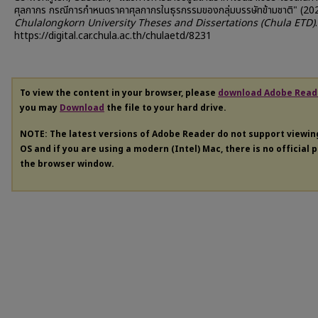
ศุลกากร กรณีการกำหนดราคาศุลกากรในธุรกรรมของกลุ่มบรรษัทข้ามชาติ" (20
Chulalongkorn University Theses and Dissertations (Chula ETD)
https://digital.car.chula.ac.th/chulaetd/8231
To view the content in your browser, please
download Adobe Read
you may
Download
the file to your hard drive.
NOTE: The latest versions of Adobe Reader do not support viewi
OS and if you are using a modern (Intel) Mac, there is no official 
the browser window.