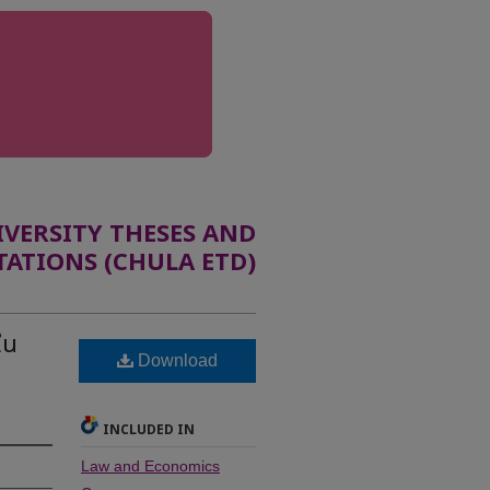
ERSITY THESES AND
TATIONS (CHULA ETD)
ใน
Download
INCLUDED IN
Law and Economics