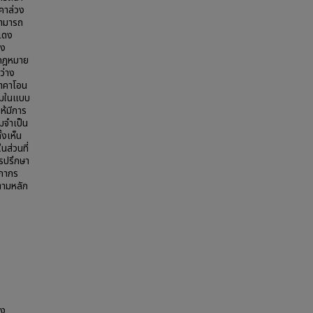
คาล่วง
สามารถ
แดง
อง
นกฎหมาย
ว่าง
ราคาโอน
ามในแบบ
ห้มีการ
ามจำเป็น
้งเห็น
ส่วนที่
รปรึกษา
ลกากร
ตามหลัก
าง