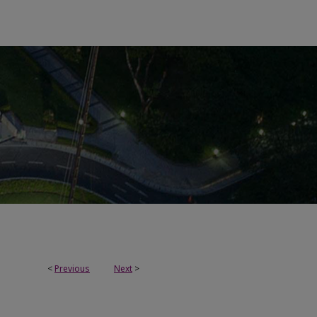
<
Previous
Next
>