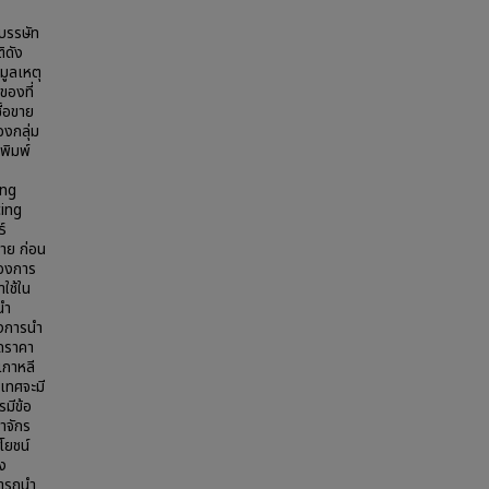
บรรษัท
ิดัง
นมูลเหตุ
ของที่
ื้อขาย
องกลุ่ม
พิมพ์
ing
ing
์
าย ก่อน
่องการ
ใช้ใน
นำ
างการนำ
นดราคา
กาหลี
เทศจะมี
รมีข้อ
าจักร
โยชน์
ง
มารถนำ