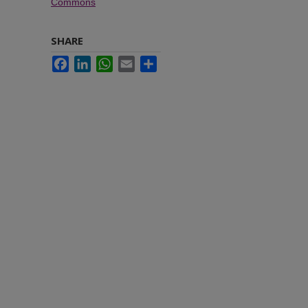
Commons
SHARE
Facebook
LinkedIn
WhatsApp
Email
Share