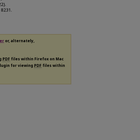
22).
. 8231.
er
or, alternately,
ng
PDF
files within Firefox on Mac
plugin for viewing
PDF
files within