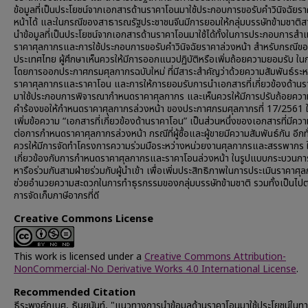
ข้อมูลที่เป็นประโยชน์จากเอกสารด้านราคาโอนมาใช้ประกอบการขอรับคำวินิจฉัยรา
หน้าได้ และในกรณีของสาธารณรัฐประชาชนจีนมีการยอมให้กลุ่มบรรษัทข้ามชาติ
นำข้อมูลที่เป็นประโยชน์จากเอกสารด้านราคาโอนมาใช้ได้ทั้งในการประกอบการสำ
ราคาศุลกากรและการใช้ประกอบการขอรับคำวินิจฉัยราคาล่วงหน้า สำหรับกรณีข
ประเทศไทย ผู้ศึกษาเห็นควรให้มีการออกแนวปฏิบัติหรือเพิ่มถ้อยความยอมรับ ใ
โดยการออกประกาศกรมศุลกากรฉบับใหม่ ที่มีสาระสำคัญว่าด้วยความสัมพันธ์ระห
ราคาศุลกากรและราคาโอน และการให้การยอมรับการนำเอกสารที่เกี่ยวข้องด้าน
มาใช้ประกอบการพิจารณากำหนดราคาศุลกากร และเห็นควรให้มีการปรับถ้อยคว
คำร้องขอให้กำหนดราคาศุลกากรล่วงหน้า ของประกาศกรมศุลกากรที่ 17/2561 ใ
เพิ่มข้อความ “เอกสารที่เกี่ยวข้องด้านราคาโอน” เป็นส่วนหนึ่งของเอกสารที่มีคว
ต่อการกำหนดราคาศุลกากรล่วงหน้า กรณีที่ผู้ซื้อและผู้ขายมีความสัมพันธ์กัน อีกทั
ควรให้มีการจัดทำโครงการความร่วมมือระหว่างหน่วยงานศุลกากรและสรรพากร ใน
เกี่ยวข้องกับการกำหนดราคาศุลกากรและราคาโอนล่วงหน้า ในรูปแบบกระบวนกา
หารือร่วมกันสามฝ่ายร่วมกับผู้นำเข้า เพื่อเพิ่มประสิทธิภาพในการประเมินราคาศุ
ช่วยอำนวยความสะดวกในการทำธุรกรรมของกลุ่มบรรษัทข้ามชาติ รวมทั้งเป็นไป
การจัดเก็บภาษีอากรที่ดี
Creative Commons License
This work is licensed under a
Creative Commons Attribution-
NonCommercial-No Derivative Works 4.0 International License
.
Recommended Citation
ธีระพงศ์ภูเบศ, ธันยนันท์, "แนวทางการนำข้อมูลด้านราคาโอนมาใช้ประโยชน์ในท