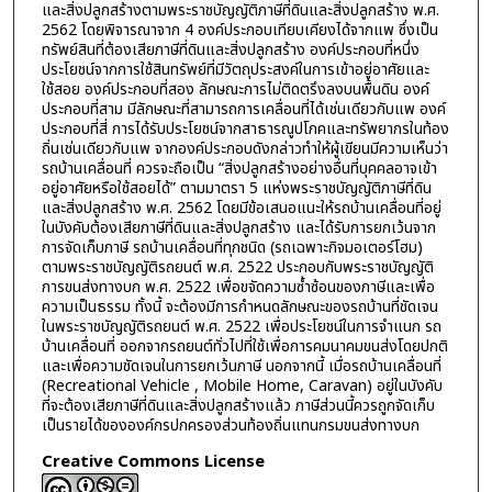
และสิ่งปลูกสร้างตามพระราชบัญญัติภาษีที่ดินและสิ่งปลูกสร้าง พ.ศ.
2562 โดยพิจารณาจาก 4 องค์ประกอบเทียบเคียงได้จากแพ ซึ่งเป็น
ทรัพย์สินที่ต้องเสียภาษีที่ดินและสิ่งปลูกสร้าง องค์ประกอบที่หนึ่ง
ประโยชน์จากการใช้สินทรัพย์ที่มีวัตถุประสงค์ในการเข้าอยู่อาศัยและ
ใช้สอย องค์ประกอบที่สอง ลักษณะการไม่ติดตรึงลงบนพื้นดิน องค์
ประกอบที่สาม มีลักษณะที่สามารถการเคลื่อนที่ได้เช่นเดียวกับแพ องค์
ประกอบที่สี่ การได้รับประโยชน์จากสาธารณูปโภคและทรัพยากรในท้อง
ถิ่นเช่นเดียวกับแพ จากองค์ประกอบดังกล่าวทำให้ผู้เขียนมีความเห็นว่า
รถบ้านเคลื่อนที่ ควรจะถือเป็น “สิ่งปลูกสร้างอย่างอื่นที่บุคคลอาจเข้า
อยู่อาศัยหรือใช้สอยได้” ตามมาตรา 5 แห่งพระราชบัญญัติภาษีที่ดิน
และสิ่งปลูกสร้าง พ.ศ. 2562 โดยมีข้อเสนอแนะให้รถบ้านเคลื่อนที่อยู่
ในบังคับต้องเสียภาษีที่ดินและสิ่งปลูกสร้าง และได้รับการยกเว้นจาก
การจัดเก็บภาษี รถบ้านเคลื่อนที่ทุกชนิด (รถเฉพาะกิจมอเตอร์โฮม)
ตามพระราชบัญญัติรถยนต์ พ.ศ. 2522 ประกอบกับพระราชบัญญัติ
การขนส่งทางบก พ.ศ. 2522 เพื่อขจัดความซ้ำซ้อนของภาษีและเพื่อ
ความเป็นธรรม ทั้งนี้ จะต้องมีการกำหนดลักษณะของรถบ้านที่ชัดเจน
ในพระราชบัญญัติรถยนต์ พ.ศ. 2522 เพื่อประโยชน์ในการจำแนก รถ
บ้านเคลื่อนที่ ออกจากรถยนต์ทั่วไปที่ใช้เพื่อการคมนาคมขนส่งโดยปกติ
และเพื่อความชัดเจนในการยกเว้นภาษี นอกจากนี้ เมื่อรถบ้านเคลื่อนที่
(Recreational Vehicle , Mobile Home, Caravan) อยู่ในบังคับ
ที่จะต้องเสียภาษีที่ดินและสิ่งปลูกสร้างแล้ว ภาษีส่วนนี้ควรถูกจัดเก็บ
เป็นรายได้ขององค์กรปกครองส่วนท้องถิ่นแทนกรมขนส่งทางบก
Creative Commons License