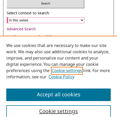
Select context to search:
Advanced Search
Notify me via email or
RSS
We use cookies that are necessary to make our site
Browse
work. We may also use additional cookies to analyze,
improve, and personalize our content and your
Collections
digital experience. You can manage your cookie
Disciplines
preferences using the
Cookie settings
link. For more
Authors
information, see our
Cookie Policy
Author Corner
Accept all cookies
Author FAQ
Cookie settings