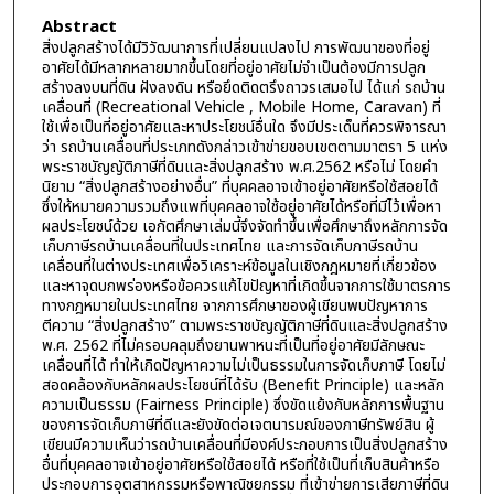
Abstract
สิ่งปลูกสร้างได้มีวิวัฒนาการที่เปลี่ยนแปลงไป การพัฒนาของที่อยู่
อาศัยได้มีหลากหลายมากขึ้นโดยที่อยู่อาศัยไม่จำเป็นต้องมีการปลูก
สร้างลงบนที่ดิน ฝังลงดิน หรือยึดติดตรึงถาวรเสมอไป ได้แก่ รถบ้าน
เคลื่อนที่ (Recreational Vehicle , Mobile Home, Caravan) ที่
ใช้เพื่อเป็นที่อยู่อาศัยและหาประโยชน์อื่นใด จึงมีประเด็นที่ควรพิจารณา
ว่า รถบ้านเคลื่อนที่ประเภทดังกล่าวเข้าข่ายขอบเขตตามมาตรา 5 แห่ง
พระราชบัญญัติภาษีที่ดินและสิ่งปลูกสร้าง พ.ศ.2562 หรือไม่ โดยคำ
นิยาม “สิ่งปลูกสร้างอย่างอื่น” ที่บุคคลอาจเข้าอยู่อาศัยหรือใช้สอยได้
ซึ่งให้หมายความรวมถึงแพที่บุคคลอาจใช้อยู่อาศัยได้หรือที่มีไว้เพื่อหา
ผลประโยชน์ด้วย เอกัตศึกษาเล่มนี้จึงจัดทำขึ้นเพื่อศึกษาถึงหลักการจัด
เก็บภาษีรถบ้านเคลื่อนที่ในประเทศไทย และการจัดเก็บภาษีรถบ้าน
เคลื่อนที่ในต่างประเทศเพื่อวิเคราะห์ข้อมูลในเชิงกฎหมายที่เกี่ยวข้อง
และหาจุดบกพร่องหรือข้อควรแก้ไขปัญหาที่เกิดขึ้นจากการใช้มาตรการ
ทางกฎหมายในประเทศไทย จากการศึกษาของผู้เขียนพบปัญหาการ
ตีความ “สิ่งปลูกสร้าง” ตามพระราชบัญญัติภาษีที่ดินและสิ่งปลูกสร้าง
พ.ศ. 2562 ที่ไม่ครอบคลุมถึงยานพาหนะที่เป็นที่อยู่อาศัยมีลักษณะ
เคลื่อนที่ได้ ทำให้เกิดปัญหาความไม่เป็นธรรมในการจัดเก็บภาษี โดยไม่
สอดคล้องกับหลักผลประโยชน์ที่ได้รับ (Benefit Principle) และหลัก
ความเป็นธรรม (Fairness Principle) ซึ่งขัดแย้งกับหลักการพื้นฐาน
ของการจัดเก็บภาษีที่ดีและยังขัดต่อเจตนารมณ์ของภาษีทรัพย์สิน ผู้
เขียนมีความเห็นว่ารถบ้านเคลื่อนที่มีองค์ประกอบการเป็นสิ่งปลูกสร้าง
อื่นที่บุคคลอาจเข้าอยู่อาศัยหรือใช้สอยได้ หรือที่ใช้เป็นที่เก็บสินค้าหรือ
ประกอบการอุตสาหกรรมหรือพาณิชยกรรม ที่เข้าข่ายการเสียภาษีที่ดิน