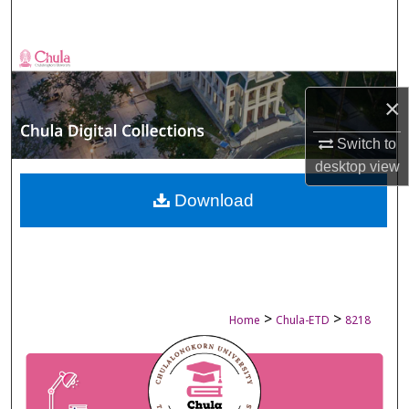
Search
Browse Collections
×
My Account
Switch to
About
desktop
view
Digital Commons Network™
Download
>
>
Home
Chula-ETD
8218