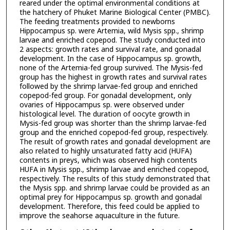
reared under the optimal environmental conditions at
the hatchery of Phuket Marine Biological Center (PMBC).
The feeding treatments provided to newborns
Hippocampus sp. were Artemia, wild Mysis spp., shrimp
larvae and enriched copepod. The study conducted into
2 aspects: growth rates and survival rate, and gonadal
development. In the case of Hippocampus sp. growth,
none of the Artemia-fed group survived. The Mysis-fed
group has the highest in growth rates and survival rates
followed by the shrimp larvae-fed group and enriched
copepod-fed group. For gonadal development, only
ovaries of Hippocampus sp. were observed under
histological level. The duration of oocyte growth in
Mysis-fed group was shorter than the shrimp larvae-fed
group and the enriched copepod-fed group, respectively.
The result of growth rates and gonadal development are
also related to highly unsaturated fatty acid (HUFA)
contents in preys, which was observed high contents
HUFA in Mysis spp., shrimp larvae and enriched copepod,
respectively. The results of this study demonstrated that
the Mysis spp. and shrimp larvae could be provided as an
optimal prey for Hippocampus sp. growth and gonadal
development. Therefore, this feed could be applied to
improve the seahorse aquaculture in the future.