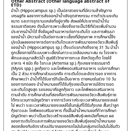
Other Abstract (Other language abstract of
ETD)
ม้าน้ำ (Hippocampus sp.) เป็นปลาสวยงามที่มีความสำคัญทาง
เศรษฐกิจ ผลจากการส่งออกม้าน้ำเชิงอุตสาหกรรม การทำประมงเกิน
ขนาด และการรุกรานแหล่งที่อยู่อาศัย ส่งผลให้ประชากรม้าน้ำใน
ธรรมชาติลดลง ดังนั้นการเพาะเลี้ยงจึงอาจเป็นวิธีที่ช่วยเพิ่มจำนวน
ประชากรม้าน้ำได้ ซึ่งข้อมูลด้านอาหารต่อการเติบโต และการพัฒนา
ของม้าน้ำ มีความจำเป็นต่อการเพาะเลี้ยงที่มีคุณภาพ การศึกษานี้จึง
มุ่งเน้นผลของอาหารต่อการเติบโตและการพัฒนาของอวัยวะสืบพันธุ์
ของม้าน้ำ (Hippocampus sp.) ตั้งแต่แรกเกิดถึงอายุ 31 วัน ม้าน้ำ
ถูกเลี้ยงภายใต้ระบบเพาะเลี้ยงในภาวะแวดล้อมเหมาะสม ณ โรงเพาะ
ฟักและอนุบาลสัตว์น้ำ ศูนย์ชีววิทยาทางทะเล จังหวัดภูเก็ต โดยใช้
อาหาร 4 ชนิด คือ ไรทะเล (Artemia sp.) กุ้งเคยจากธรรมชาติ
(Mysis spp.) ลูกกุ้งขาว และโคพีพอดเสริมสารอาหาร แบ่งการศึกษา
เป็น 2 ส่วน การศึกษาส่วนแรกคือ การเติบโตและอัตรารอด จากการ
ศึกษาพบว่า ม้าน้ำที่ได้รับอาร์ทีเมียเป็นอาหาร ตายหมดในช่วง 10 วัน
ของการทดลอง ม้าน้ำหนามขอที่ได้รับกุ้งเคยเป็นอาหารมีอัตรารอด
และเติบโตสูงสุด รองลงมาคือลูกกุ้งขาว และโคพีพอดเสริมอาหาร
ตามลำดับ การศึกษาส่วนที่สองคือการพัฒนาของอวัยวะสืบพันธุ์ภาย
ใต้กระบวนการมิญชวิทยา จากการวิเคราะห์ระยะเวลาพัฒนาของเซลล์
ไข่ พบว่า ระยะเวลาพัฒนาของเซลล์ไข่ในกลุ่มที่ได้รับกุ้งเคย สั้นกว่าลูก
กุ้งขาวและ โคพีพอดเสริมอาหาร ทั้งนี้ในม้าน้ำหนามขอที่ทำการศึกษา
มิญชวิทยา พบว่าเป็นอวัยวะสร้างเซลล์สืบพันธุ์เพศเมียทั้งหมด ผล
ของการเติบโตและการพัฒนาของอวัยวะสืบพันธุ์ของม้าน้ำหนามขอ
สอดคล้องกับอัตราส่วนปริมาณของกรดไขมันในกลุ่มกรดไขมันไม่อิ่มตัว