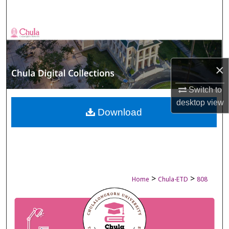
Search
Browse Collections
My Account
×
About
Switch to
desktop
view
Digital Commons Network™
Download
>
>
Home
Chula-ETD
808