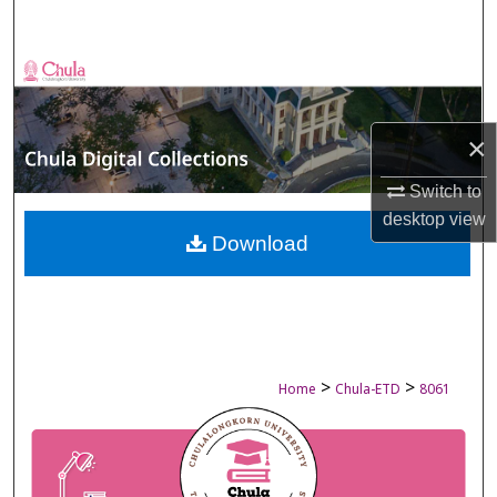
Search
Browse Collections
My Account
×
About
Switch to
desktop
view
Digital Commons Network™
Download
>
>
Home
Chula-ETD
8061