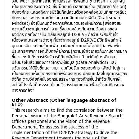
วิจัย พบว่า บุคลากรสำนักงานสรรพากรพื้นที่สาขาบางรัก 1 ส่วนใหญ่
เป็นบุคลากรประเภท SC ซึ่งเป็นคนที่มีวิสัยทัศน์ร่วม (Shared Vision)
กับองค์กร แสดงถึงการมีวิสัยทัศน์ส่วนตัวสอดคล้องไปในทิศทางเดียว
กับกรมสรรพากร และมีกรอบความคิดแบบช่างฝีมือ (Craftsman
Mindset) ซึ่งเป็นคนที่ต้องการพัฒนาตนเองให้มีความรู้เพื่อสั่งสม
ความเชี่ยวชาญในการทำงาน ซึ่งสอดคล้องกับความต้องการของ
องค์กร อีกทั้งการขับเคลื่อนกลยุทธ์ D2RIVE ถือว่าประสบสำเร็จ
เนื่องจากโครงการต่างๆ ที่มาจากกลยุทธ์ D2RIVE มีอิทธิพลทำให้
บุคลากรมีการเรียนรู้และพัฒนาทักษะด้านเทคโนโลยีดิจิทัลเพื่อเพิ่ม
ประสิทธิภาพการจัดเก็บภาษี มีความรู้ความเข้าใจเกี่ยวกับภาษีอากรมาก
ขึ้น ตระหนักถึงการให้บริการที่ดีแก่ผู้เสียภาษี แต่ยังต้องพัฒนา
ปรับปรุงในส่วนของการวิเคราะห์ข้อมูล (Data Analytics) และ
นวัตกรรมให้ดียิ่งขึ้นและเหมาะสมกับบริบทขององค์กร เพื่อนำไปสู่การ
เป็นองค์กรแห่งนวัตกรรมที่มีพร้อมรับการเปลี่ยนแปลงในยุคเศรษฐกิจ
ดิจิทัล ตามวิสัยทัศน์ของกรมสรรพากร “องค์กรชั้นนำที่จัดเก็บภาษี
อย่างโปร่งใสเป็นธรรม ด้วยนวัตกรรมคุณภาพ เพื่อสร้างเสถียรภาพ
ทางการคลัง”
Other Abstract (Other language abstract of
ETD)
This research aims to find the correlation between the
Personal Vision of the Bangrak 1 Area Revenue Branch
Office’s personnel and the Vision of the Revenue
Department. To assess the success of the
implementation of the D2RIVE strategy to drive the
Revenue Department towards the goals of the