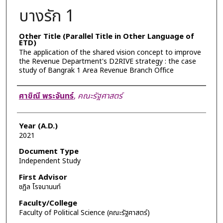
บางรัก 1
Other Title (Parallel Title in Other Language of
ETD)
The application of the shared vision concept to improve
the Revenue Department's D2RIVE strategy : the case
study of Bangrak 1 Area Revenue Branch Office
Author
ศาขิณี พระจันทร์
,
คณะรัฐศาสตร์
Year (A.D.)
2021
Document Type
Independent Study
First Advisor
ชฎิล โรจนานนท์
Faculty/College
Faculty of Political Science (คณะรัฐศาสตร์)