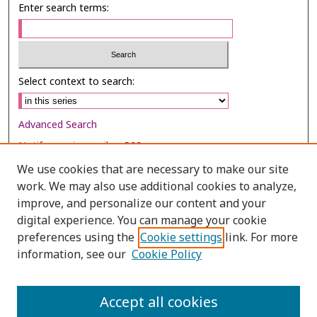
Enter search terms:
Select context to search:
Advanced Search
Notify me via email or
RSS
We use cookies that are necessary to make our site
Browse
work. We may also use additional cookies to analyze,
Collections
improve, and personalize our content and your
digital experience. You can manage your cookie
Disciplines
preferences using the
Cookie settings
link. For more
Authors
information, see our
Cookie Policy
Author Corner
Author FAQ
Accept all cookies