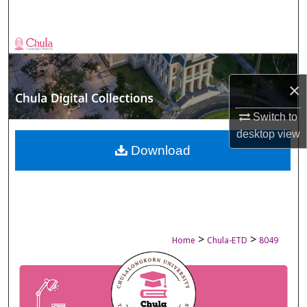
Search
Browse Collections
My Account
×
About
Switch to
desktop
view
Digital Commons Network™
Download
>
>
Home
Chula-ETD
8049