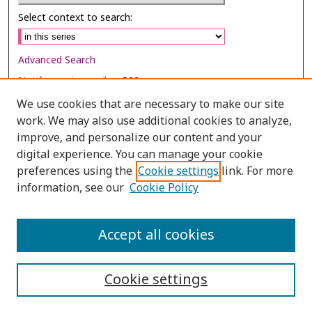
Select context to search:
Advanced Search
Notify me via email or
RSS
We use cookies that are necessary to make our site
Browse
work. We may also use additional cookies to analyze,
Collections
improve, and personalize our content and your
digital experience. You can manage your cookie
Disciplines
preferences using the
Cookie settings
link. For more
Authors
information, see our
Cookie Policy
Author Corner
Author FAQ
Accept all cookies
Cookie settings