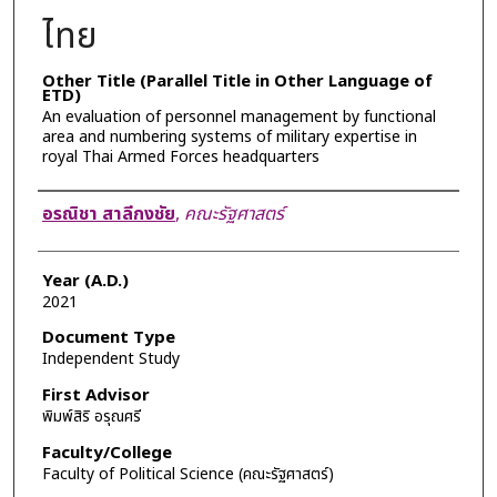
ไทย
Other Title (Parallel Title in Other Language of
ETD)
An evaluation of personnel management by functional
area and numbering systems of military expertise in
royal Thai Armed Forces headquarters
Author
อรณิชา สาลีกงชัย
,
คณะรัฐศาสตร์
Year (A.D.)
2021
Document Type
Independent Study
First Advisor
พิมพ์สิริ อรุณศรี
Faculty/College
Faculty of Political Science (คณะรัฐศาสตร์)