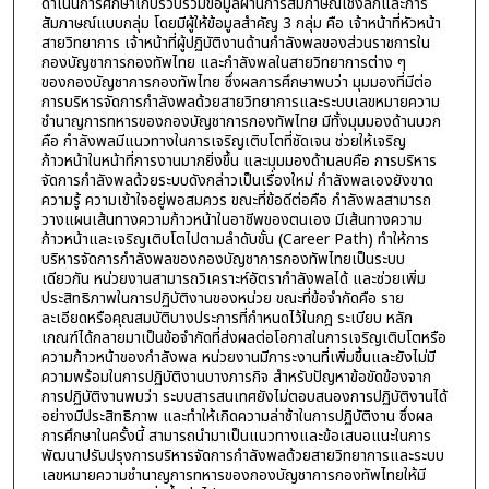
ดำเนินการศึกษาเก็บรวบรวมข้อมูลผ่านการสัมภาษณ์เชิงลึกและการ
สัมภาษณ์แบบกลุ่ม โดยมีผู้ให้ข้อมูลสำคัญ 3 กลุ่ม คือ เจ้าหน้าที่หัวหน้า
สายวิทยาการ เจ้าหน้าที่ผู้ปฏิบัติงานด้านกำลังพลของส่วนราชการใน
กองบัญชาการกองทัพไทย และกำลังพลในสายวิทยาการต่าง ๆ
ของกองบัญชาการกองทัพไทย ซึ่งผลการศึกษาพบว่า มุมมองที่มีต่อ
การบริหารจัดการกำลังพลด้วยสายวิทยาการและระบบเลขหมายความ
ชำนาญการทหารของกองบัญชาการกองทัพไทย มีทั้งมุมมองด้านบวก
คือ กำลังพลมีแนวทางในการเจริญเติบโตที่ชัดเจน ช่วยให้เจริญ
ก้าวหน้าในหน้าที่การงานมากยิ่งขึ้น และมุมมองด้านลบคือ การบริหาร
จัดการกำลังพลด้วยระบบดังกล่าวเป็นเรื่องใหม่ กำลังพลเองยังขาด
ความรู้ ความเข้าใจอยู่พอสมควร ขณะที่ข้อดีต่อคือ กำลังพลสามารถ
วางแผนเส้นทางความก้าวหน้าในอาชีพของตนเอง มีเส้นทางความ
ก้าวหน้าและเจริญเติบโตไปตามลำดับขั้น (Career Path) ทำให้การ
บริหารจัดการกำลังพลของกองบัญชาการกองทัพไทยเป็นระบบ
เดียวกัน หน่วยงานสามารถวิเคราะห์อัตรากำลังพลได้ และช่วยเพิ่ม
ประสิทธิภาพในการปฏิบัติงานของหน่วย ขณะที่ข้อจำกัดคือ ราย
ละเอียดหรือคุณสมบัติบางประการที่กำหนดไว้ในกฎ ระเบียบ หลัก
เกณฑ์ได้กลายมาเป็นข้อจำกัดที่ส่งผลต่อโอกาสในการเจริญเติบโตหรือ
ความก้าวหน้าของกำลังพล หน่วยงานมีภาระงานที่เพิ่มขึ้นและยังไม่มี
ความพร้อมในการปฏิบัติงานบางภารกิจ สำหรับปัญหาข้อขัดข้องจาก
การปฏิบัติงานพบว่า ระบบสารสนเทศยังไม่ตอบสนองการปฏิบัติงานได้
อย่างมีประสิทธิภาพ และทำให้เกิดความล่าช้าในการปฏิบัติงาน ซึ่งผล
การศึกษาในครั้งนี้ สามารถนํามาเป็นแนวทางและข้อเสนอแนะในการ
พัฒนาปรับปรุงการบริหารจัดการกําลังพลด้วยสายวิทยาการและระบบ
เลขหมายความชํานาญการทหารของกองบัญชาการกองทัพไทยให้มี