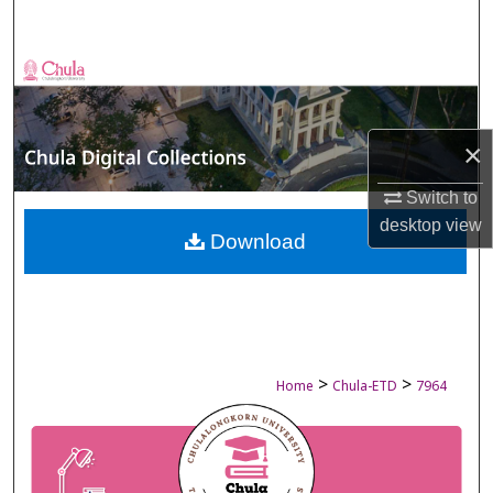
Search
Browse Collections
My Account
×
About
Switch to
desktop
view
Digital Commons Network™
Download
>
>
Home
Chula-ETD
7964