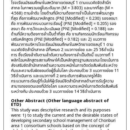
โรงเรียนมัธยมศึกษาในสหวิทยาเขตชลบุรี 1 ตามแนวคิดจิตสำนึก
สากล ในภาพรวมอยู่ในระดับมาก (M = 3.803) และมากที่สุด (M =
4.568) ตามลำดับ โดยด้านที่มีความต้องการจำเป็นในการพัฒนาสูง
ที่สุด คือการพัฒนาหลักสูตร (PNI [Modified] = 0.230) รองลงมา
คือ การพัฒนากระบวนการเรียนรู้ (PNI [Modified] = 0.205) รอง
ลงมา คือ การวัดและประเมินผล (PNI [Modified] = 0.188) และ
ด้านที่มีความต้องการจำเป็นต่ำที่สุด คือ งานกิจกรรมนักเรียน/กิจกรรม
เสริมหลักสูตร (PNI [Modified] = 0.182) และ 2) แนวทาง
พัฒนาการบริหารโรงเรียนมัธยมศึกษาในสหวิทยาเขตชลบุรี 1 ตาม
แนวคิดจิตสำนึกสากล มีทั้งหมด 2 แนวทางย่อย และ 25 วิธีดำเนิน
การ ซึ่งเรียงลำดับตามลำดับความต้องการจำเป็นดังนี้ แนวทางที่ 1
พลิกโฉมหลักสูตรสถานศึกษาให้เป็นหลักสูตรฐานสมรรถนะโดยเน้นการ
ส่งเสริมจิตสำนักสากลด้านความตระหนักในการติดต่อสัมพันธ์ระหว่าง
กันและความรับผิดชอบต่อผู้อื่นในโลก ประกอบด้วย 3 แนวทางย่อย 11
วิธีดำเนินการ และแนวทางที่ 2 ยกระดับการพัฒนาครูให้จัด
กระบวนการเรียนรู้ที่เน้นให้ผู้เรียนมีจิตสำนึกสากลด้านการรับรู้ความ
สามารถของตนเองที่มีต่อโลก และความตระหนักในการติดต่อสัมพันธ์
ระหว่างกัน ประกอบด้วย 3 แนวทางย่อย 14 วิธีดำเนินการ
Other Abstract (Other language abstract of
ETD)
This study was descriptive research and its purposes
were: 1) to study the current and the desirable states of
developing secondary school management of Chonburi
area 1 consortium schools based on the concept of