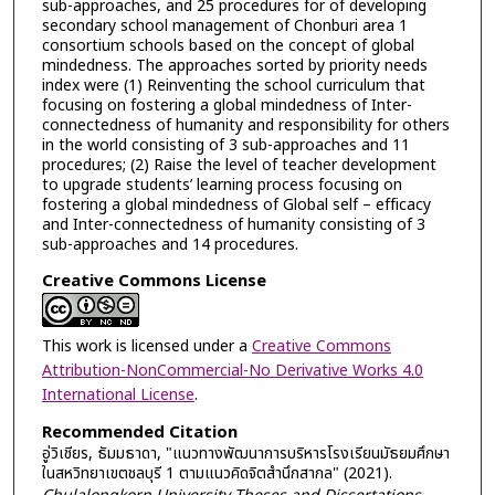
sub-approaches, and 25 procedures for of developing
secondary school management of Chonburi area 1
consortium schools based on the concept of global
mindedness. The approaches sorted by priority needs
index were (1) Reinventing the school curriculum that
focusing on fostering a global mindedness of Inter-
connectedness of humanity and responsibility for others
in the world consisting of 3 sub-approaches and 11
procedures; (2) Raise the level of teacher development
to upgrade students’ learning process focusing on
fostering a global mindedness of Global self – efficacy
and Inter-connectedness of humanity consisting of 3
sub-approaches and 14 procedures.
Creative Commons License
This work is licensed under a
Creative Commons
Attribution-NonCommercial-No Derivative Works 4.0
International License
.
Recommended Citation
อู่วิเชียร, ธัมมธาดา, "แนวทางพัฒนาการบริหารโรงเรียนมัธยมศึกษา
ในสหวิทยาเขตชลบุรี 1 ตามแนวคิดจิตสำนึกสากล" (2021).