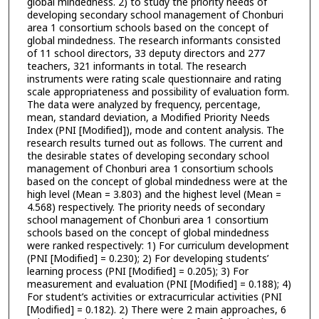
global mindedness. 2) to study the priority needs of
developing secondary school management of Chonburi
area 1 consortium schools based on the concept of
global mindedness. The research informants consisted
of 11 school directors, 33 deputy directors and 277
teachers, 321 informants in total. The research
instruments were rating scale questionnaire and rating
scale appropriateness and possibility of evaluation form.
The data were analyzed by frequency, percentage,
mean, standard deviation, a Modified Priority Needs
Index (PNI [Modified]), mode and content analysis. The
research results turned out as follows. The current and
the desirable states of developing secondary school
management of Chonburi area 1 consortium schools
based on the concept of global mindedness were at the
high level (Mean = 3.803) and the highest level (Mean =
4.568) respectively. The priority needs of secondary
school management of Chonburi area 1 consortium
schools based on the concept of global mindedness
were ranked respectively: 1) For curriculum development
(PNI [Modified] = 0.230); 2) For developing students’
learning process (PNI [Modified] = 0.205); 3) For
measurement and evaluation (PNI [Modified] = 0.188); 4)
For student’s activities or extracurricular activities (PNI
[Modified] = 0.182). 2) There were 2 main approaches, 6