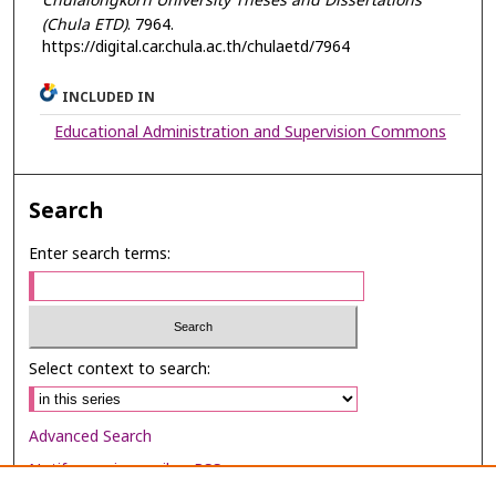
Chulalongkorn University Theses and Dissertations
(Chula ETD)
. 7964.
https://digital.car.chula.ac.th/chulaetd/7964
INCLUDED IN
Educational Administration and Supervision Commons
Search
Enter search terms:
Select context to search:
Advanced Search
Notify me via email or
RSS