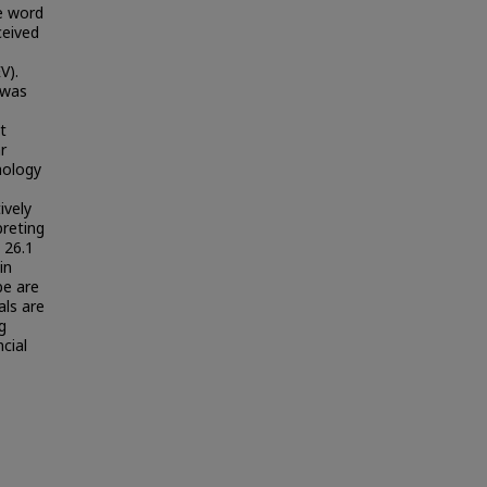
e word
ceived
V).
 was
t
r
hology
ively
preting
s 26.1
in
be are
als are
g
cial