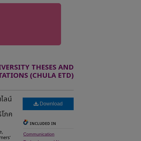
ERSITY THESES AND
TATIONS (CHULA ETD)
ไลน์
Download
ริโภค
INCLUDED IN
e,
Communication
mers’