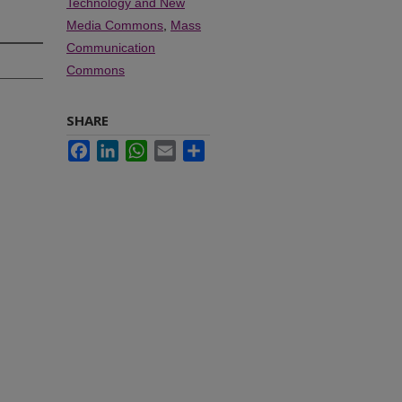
Technology and New
Media Commons
,
Mass
Communication
Commons
SHARE
Facebook
LinkedIn
WhatsApp
Email
Share