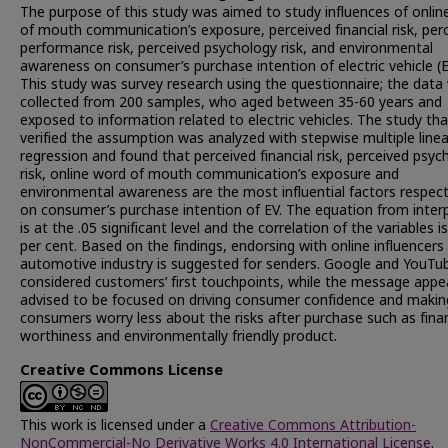
The purpose of this study was aimed to study influences of onlin
of mouth communication’s exposure, perceived financial risk, per
performance risk, perceived psychology risk, and environmental
awareness on consumer’s purchase intention of electric vehicle (E
This study was survey research using the questionnaire; the data
collected from 200 samples, who aged between 35-60 years and
exposed to information related to electric vehicles. The study tha
verified the assumption was analyzed with stepwise multiple linea
regression and found that perceived financial risk, perceived psyc
risk, online word of mouth communication’s exposure and
environmental awareness are the most influential factors respect
on consumer’s purchase intention of EV. The equation from inter
is at the .05 significant level and the correlation of the variables i
per cent. Based on the findings, endorsing with online influencers 
automotive industry is suggested for senders. Google and YouTu
considered customers’ first touchpoints, while the message appe
advised to be focused on driving consumer confidence and makin
consumers worry less about the risks after purchase such as finan
worthiness and environmentally friendly product.
Creative Commons License
This work is licensed under a
Creative Commons Attribution-
NonCommercial-No Derivative Works 4.0 International License
.