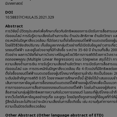
นิเทศศาสตร์
DOI
10.58837/CHULA.IS.2021.329
Abstract
การวิจัยนี้ มีวัตถุประสงค์เพื่อศึกษาเกี่ยวกับอิทธิพลของการเปิดรับการสื่อสาร
ต่อออนไลน์ การรับรู้ความเสี่ยงในด้านการเงิน ด้านประสิทธิภาพ ด้านจิตวิทยา แ
ตระหนักในปัญหาสิ่งแวดล้อม ที่มีต่อความตั้งใจซื้อรถยนต์ไฟฟ้าแบตเตอรี่ของผู้
โดยใช้วิธีวิจัยเชิงปริมาณ เก็บข้อมูลจากกลุ่มตัวอย่างที่มีเปิดรับข้อมูลข่าวสารเกี่ย
รถยนต์ไฟฟ้า และอยู่ในช่วงอายุที่มีกำลังซื้อ ระหว่าง 35-60 ปี จำนวนทั้งสิ้น 200
ตัวอย่าง ผลการวิจัยที่ผ่านการวิเคราะห์ข้อมูลด้วยวิธีการทางสถิติด้วยการวิเครา
ถดถอยพหุคูณ (Multiple Linear Regression) แบบ Stepwise สรุปได้ว่า การร
ความเสี่ยงด้านการเงิน การรับรู้ความเสี่ยงด้านจิตวิทยา การเปิดรับการสื่อสาร
ต่อออนไลน์ และ การตระหนักในปัญหาสิ่งแวดล้อม คือ 4 ตัวแปรที่มีอิทธิพลต่อ
ตั้งใจซื้อรถยนต์ไฟฟ้าแบตเตอรี่ของผู้บริโภคมากที่สุดตามลำดับ คิดเป็นร้อยละ 26.
ระดับนัยสำคัญทางสถิติ 0.05 โดยจากผลการศึกษาครั้งนี้ ผู้วิจัยได้นำเสนอแบบ
เส้นทางการหาข้อมูลในการซื้อรถยนต์แบตเตอรี่ไฟฟ้าของผู้บริโภคเพื่อเป็นแนว
การการออกแบบการสื่อสารของรถยนต์แบตเตอรี่ไฟฟ้า โดยในด้านของผู้ส่งสาร
สื่อสารผ่านกลุ่มผู้มีอิทธิพลทางความคิดในวงการรถยนต์ ในขณะที่ผู้บริโภคจะเข้าถึ
จากเว็บไซต์ค้นหาข้อมูลอย่างกูเกิ้ล และยูทูบ โดยมีจุดดึงดูดสารอยู่ที่ข้อมูลที่ทำให้ผ
รู้สึกมั่นใจและไม่กังวลว่าจะมีความเสี่ยงในการซื้อเกิดขึ้น เช่น ความคุ้มค่าทางการ
ความเป็นมิตรต่อสิ่งแวดล้อม
Other Abstract (Other language abstract of ETD)