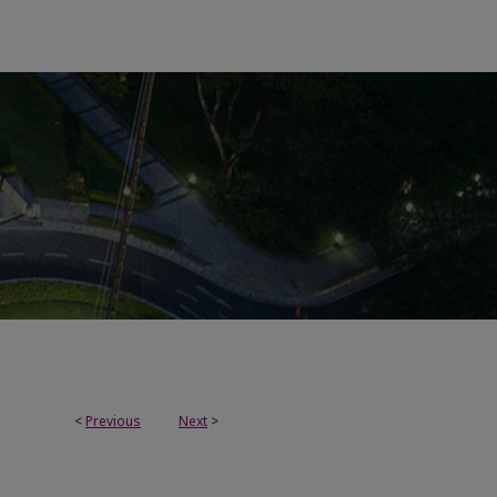
<
Previous
Next
>