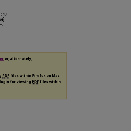
ความ
ผู้
ns
er
or, alternately,
ng
PDF
files within Firefox on Mac
plugin for viewing
PDF
files within