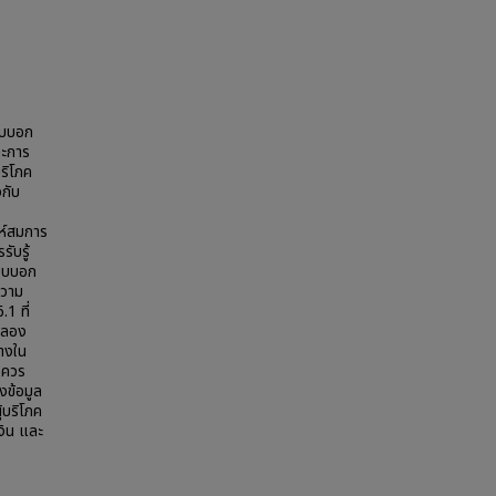
แบบบอก
ละการ
บริโภค
วกับ
ะห์สมการ
ับรู้
แบบบอก
ความ
1 ที่
จำลอง
ทางใน
 ควร
งข้อมูล
ู้บริโภค
เงิน และ