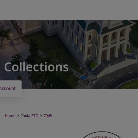
Account
>
>
Home
Chula-ETD
7945