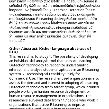
มือการวิเคราะห์ตารางไขว้ (Crosstab) และทดสอบ Chi-square ที่
ระดับนัยสำคัญ 0.05 ผลการวิเคราะห์แสดงให้เห็นว่า กลุ่มตัวอย่างส่วน
ใหญ่ร้อยละ 62 รู้จักเทคโนโลยี AI Learning Detection โดยความ
เห็นส่วนใหญ่เห็นว่า เทคโนโลยีนี้มีความน่าสนใจเมื่อนำมาประยุกต์ใน
การเรียนรู้ผ่านระบบ E-Learning ส่วนใหญ่เห็นด้วยว่าเทคโนโลยีนี้จะ
ทำให้ผู้เรียนสามารถพัฒนาทักษะได้อย่างมีประสิทธิภาพมากขึ้น และ
เห็นด้วยว่าจะทำให้กระบวนการพัฒนาทักษะบุคลากรเป็นไปอย่างมี
ประสิทธิภาพมากขึ้น ผลจากการวิเคราะห์ความสัมพันธ์ของตัวแปรพบ
ว่า เพศและประสบการณ์ทำงานมีผลต่อระดับความสนใจในการใช้
เทคโนโลยีนี้
Other Abstract (Other language abstract of
ETD)
This research is to study 1. The possibility of developing
an individual skill analysis tool that uses AI Learning
Detection technology to recognize understanding,
interest, and analyze students' aptitude in an E-Learning
system. 2. Technological Feasibility Study for
Commercial Use. The researcher used a questionnaire to
assess the demand and interest in adopting AI Learning
Detection technology from target group, which included
people working in human resource development or
human resource management in organizations. The
researchers surveyed data from 117 people who work in
organizations that utilize E-Learning to improve