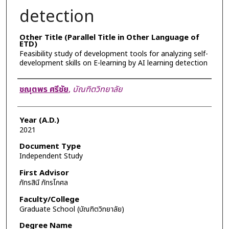
detection
Other Title (Parallel Title in Other Language of
ETD)
Feasibility study of development tools for analyzing self-
development skills on E-learning by AI learning detection
Author
ชณุตพร ศรีชัย
,
บัณฑิตวิทยาลัย
Year (A.D.)
2021
Document Type
Independent Study
First Advisor
ภัทรสินี ภัทรโกศล
Faculty/College
Graduate School (บัณฑิตวิทยาลัย)
Degree Name