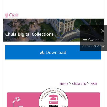
Search
Browse Collections
My Account
×
About
Switch to
desktop
view
Digital Commons Network™
Download
>
>
Home
Chula-ETD
7908