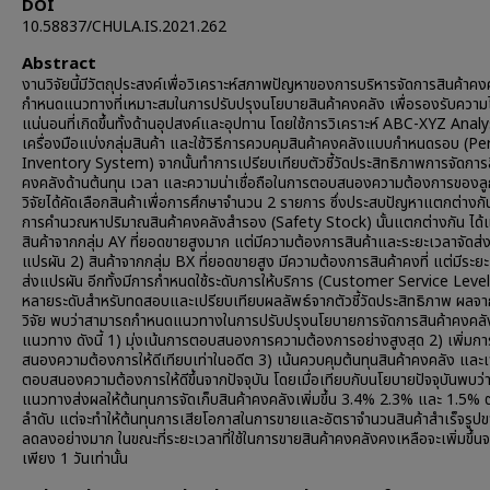
DOI
10.58837/CHULA.IS.2021.262
Abstract
งานวิจัยนี้มีวัตถุประสงค์เพื่อวิเคราะห์สภาพปัญหาของการบริหารจัดการสินค้าค
กำหนดแนวทางที่เหมาะสมในการปรับปรุงนโยบายสินค้าคงคลัง เพื่อรองรับความไ
แน่นอนที่เกิดขึ้นทั้งด้านอุปสงค์และอุปทาน โดยใช้การวิเคราะห์ ABC-XYZ Analy
เครื่องมือแบ่งกลุ่มสินค้า และใช้วิธีการควบคุมสินค้าคงคลังแบบกำหนดรอบ (Pe
Inventory System) จากนั้นทำการเปรียบเทียบตัวชี้วัดประสิทธิภาพการจัดการส
คงคลังด้านต้นทุน เวลา และความน่าเชื่อถือในการตอบสนองความต้องการของลูกค
วิจัยได้คัดเลือกสินค้าเพื่อการศึกษาจำนวน 2 รายการ ซึ่งประสบปัญหาแตกต่างกัน
การคำนวณหาปริมาณสินค้าคงคลังสำรอง (Safety Stock) นั้นแตกต่างกัน ได้แ
สินค้าจากกลุ่ม AY ที่ยอดขายสูงมาก แต่มีความต้องการสินค้าและระยะเวลาจัดส่งท
แปรผัน 2) สินค้าจากกลุ่ม BX ที่ยอดขายสูง มีความต้องการสินค้าคงที่ แต่มีระย
ส่งแปรผัน อีกทั้งมีการกำหนดใช้ระดับการให้บริการ (Customer Service Level
หลายระดับสำหรับทดสอบและเปรียบเทียบผลลัพธ์จากตัวชี้วัดประสิทธิภาพ ผลจ
วิจัย พบว่าสามารถกำหนดแนวทางในการปรับปรุงนโยบายการจัดการสินค้าคงคลัง
แนวทาง ดังนี้ 1) มุ่งเน้นการตอบสนองการความต้องการอย่างสูงสุด 2) เพิ่มก
สนองความต้องการให้ดีเทียบเท่าในอดีต 3) เน้นควบคุมต้นทุนสินค้าคงคลัง และเ
ตอบสนองความต้องการให้ดีขึ้นจากปัจจุบัน โดยเมื่อเทียบกับนโยบายปัจจุบันพบว่า
แนวทางส่งผลให้ต้นทุนการจัดเก็บสินค้าคงคลังเพิ่มขึ้น 3.4% 2.3% และ 1.5% 
ลำดับ แต่จะทำให้ต้นทุนการเสียโอกาสในการขายและอัตราจำนวนสินค้าสำเร็จรูปข
ลดลงอย่างมาก ในขณะที่ระยะเวลาที่ใช้ในการขายสินค้าคงคลังคงเหลือจะเพิ่มขึ้น
เพียง 1 วันเท่านั้น