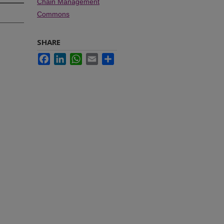
Chain Management
Commons
SHARE
Facebook
LinkedIn
WhatsApp
Email
Share