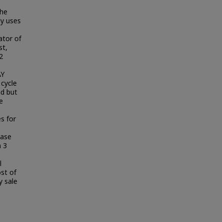
the
dy uses
ator of
st,
2
AY
 cycle
nd but
e
s for
ease
h 3
l
st of
y sale