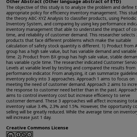
Other Abstract (Other language abstract of ETD)
The objective of this study is to analyze the problem and define 
appropriate policy for efficiency inventory management. This stu
the theory ABC-XYZ Analysis to classifier products, using Periodic
Inventory System, and comparing by using key performance indic
inventory management that able to understand the impact of co
time, and reliability of customer demand. This researcher selects 
products that face different problems which make the suitable
calculation of safety stock quantity is different. 1) Product from 
group has a high sale value, but has variable demand and variable
time. 2) Product from BX group has high sale value, stable dema
has variable cycle time. The researcher indicated Customer Servic
Levels at variable level by testing and compared the results from
performance indicator. From analyzing, it can summarize guideline
inventory policy into 3 approaches. Approach 1 aims to focus on
meeting the need of customer demand. Approach 2 aims to incr
the response to customer need better than in the past. Approac
aims to control inventory cost but increase efficiency to serve
customer demand. These 3 approaches will affect increasing tota
inventory value 3.4%, 2.3% and 1.5%. However, the opportunity co
selling will be greatly reduced. While the average time on inventor
will increase just 1 day.
Creative Commons License