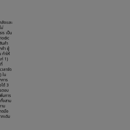
งคลังและ
ม่
sis เป็น
riodic
ินค้า
้า ผู้
 ทำให้
ก่ 1)
ี่
ะเวลาจัด
) ใน
ากการ
ได้ 3
ารตอบ
พิ่มการ
ทั้งสาม
ตาม
าดมือ
จากเดิม