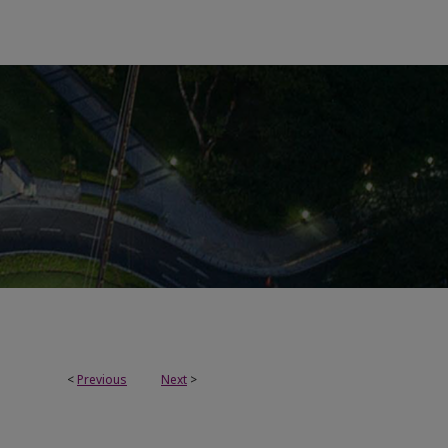
<
Previous
Next
>