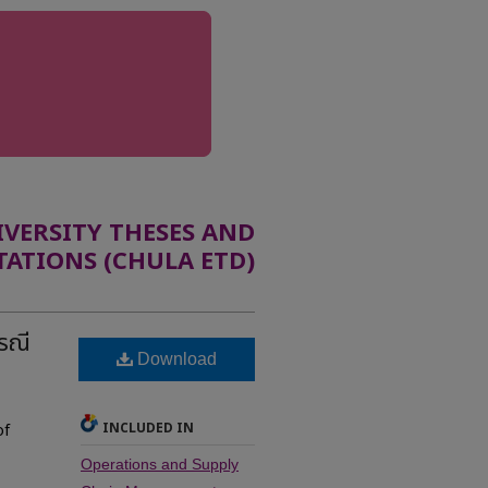
ERSITY THESES AND
TATIONS (CHULA ETD)
รณี
Download
INCLUDED IN
of
Operations and Supply