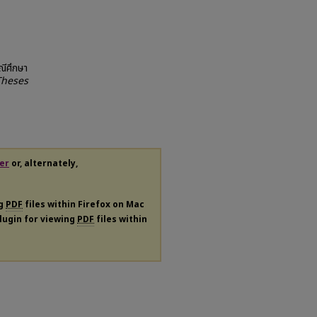
ณีศึกษา
Theses
er
or, alternately,
ng
PDF
files within Firefox on Mac
plugin for viewing
PDF
files within