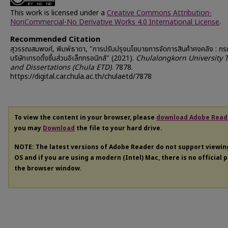
This work is licensed under a
Creative Commons Attribution-
NonCommercial-No Derivative Works 4.0 International License
.
Recommended Citation
สุวรรณสมพงศ์, พิมพ์ธาดา, "การปรับปรุงนโยบายการจัดการสินค้าคงคลัง : กร
บริษัทเทรดดิ้งชิ้นส่วนอิเล็กทรอนิกส์" (2021).
Chulalongkorn University 
and Dissertations (Chula ETD)
. 7878.
https://digital.car.chula.ac.th/chulaetd/7878
To view the content in your browser, please
download Adobe Read
you may
Download
the file to your hard drive.
NOTE: The latest versions of Adobe Reader do not support viewi
OS and if you are using a modern (Intel) Mac, there is no official 
the browser window.