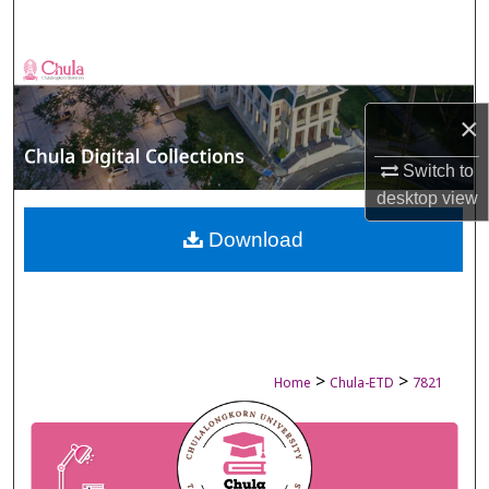
Search
Browse Collections
×
My Account
Switch to
About
desktop
view
Digital Commons Network™
Download
>
>
Home
Chula-ETD
7821