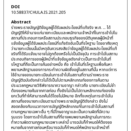
DOI
10.58837/CHULA.IS.2021.205
Abstract
ร่างพระราชบัญญัติข้อมูลผู้ได้รับผลประโยชน์ที่แท้จริง พ.ศ. ... ได้
บัญญัติให้อำนาจแก่นายทะเบียนและพนักงานเจ้าหน้าที่ในการเข้าไปใน
สถานที่ประกอบการหรือสถานประกอบธุรกิจของนิติบุคคลผู้มีหน้าที่
แจ้งข้อมูลผู้ได้รับผลประโยชน์ที่แท้จริงอันเป็นที่รโหฐาน โดยอาศัยเหตุ
ว่านายทะเบียนนั้นมีเหตุอันควรสงสัยว่าข้อมูลผู้ได้รับผลประโยชน์ที่แท้
จริงที่ได้รับแจ้งมาอาจไม่ถูกต้องหรือไม่เป็นปัจจุบัน การเข้าไปในสถาน
ประกอบกิจการของผู้มีหน้าที่แจ้งข้อมูลดังกล่าวเป็นการเข้าไปในที่
รโหฐานที่ถือเป็นการค้นอย่างหนึ่ง คือ เข้าไปในที่รโหฐานเพื่อค้นหา
พยานหลักฐานของการกระทำความผิดซึ่งอยู่ในสถานที่นั้น หากแต่การ
ใช้อำนาจของนายทะเบียนในการเข้าไปในสถานที่ตามร่างพระราช
บัญญัติฉบับดังกล่าวไม่ได้เป็นไปตามหลักเกณฑ์ของการค้นตาม
ประมวลกฎหมายวิธีพิจารณาความอาญา กล่าวคือ นายทะเบียนไม่จำ
ต้องขอหมายค้นจากศาลก่อน ทั้งยังไม่เป็นไปตามหลักเกณฑ์ของข้อ
ยกเว้นที่ทำให้สามารถค้นได้โดยไม่มีหมาย อีกทั้งเหตุในการเข้าไปใน
สถานที่ของนายทะเบียนตามร่างพระราชบัญญัติดังกล่าว ยังไม่
สอดคล้องกับแนวทางการบัญญัติหลักเกณฑ์ในการเข้าไปในสถานที่
ตามกฎหมายเฉพาะอื่น ๆ ที่มีโทษอาญาและเป็นความผิดที่มีความ
รุนแรง โดยการเข้าไปในสถานที่ที่อาจพบพยานหลักฐานในการกระ
ทำความผิดตามกฎหมายเฉพาะเหล่านี้ บางฉบับก็กำหนดให้ต้องขอ
หมายค้นจากศาลก่อนหรือบางฉบับก็กำหนดให้พนักงานเจ้าหน้าที่