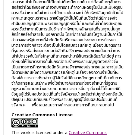
สามารถเข้าไปในสถานที่ได้โดยไม่ต้องมีหมายค้น แต่ต้องมีเหตุอันควร
สงสัยว่าได้มีสิ่งของที่เกี่ยวกับการกระทำความผิดอยู่ในนั้นและมีเหตุอัน
ควรเชื่อว่าหากเนิ่นช้ากว่าจะได้หมายค้นมาจะทำให้ทรัพย์สินถูกยักย้ายไป
หากแต่เหตุตามร่างพระราชบัญญัตินี้ไม่เป็นที่แน่ชัดว่าได้มีการจงใจ
ฝ่าฝืนบทบัญญัติตามพระราชบัญญัติหรือไม่ และยังไม่จำต้องมีเหตุอัน
ควรเชื่อว่าหากเป็นการเนิ่นช้าจะทำให้พยานหลักฐานในที่รโหฐานนั้นถูก
ยักย้ายหรือทำลายไป นอกจากนั้น โดยที่การค้นในที่รโหฐานนี้เป็นการใช้
อำนาจของรัฐในทางที่จำกัดสิทธิเสรีภาพของประชาชน การกำหนด
มาตรการดังกล่าวจะต้องเป็นไปโดยสมควรแก่เหตุ เมื่อยังมีมาตรการ
ที่รุนแรงหรือส่งผลกระทบต่อสิทธิเสรีภาพของประชาชนน้อยกว่าการ
เข้าไปตรวจค้นในที่รโหฐานที่สามารถนำมาใช้ในกรณีเดียวกันได้อยู่ การ
กำหนดให้ใช้มาตรการค้นในกรณีตามร่างพระราชบัญญัติดังกล่าวจึง
เป็นมาตรการที่กระทบต่อสิทธิและเสรีภาพของประชาชนและอาจไม่เป็น
ไปตามหลักแห่งความพอสมควรแก่เหตุในเรื่องของความจำเป็นที่จะ
ต้องใช้มาตรการดังกล่าว ผู้วิจัยจึงได้ศึกษาหลักกฎหมายที่เกี่ยวกับการ
จำกัดสิทธิและเสรีภาพเพื่อใช้อำนาจค้นสถานที่ของเจ้าหน้าที่รัฐตาม
กฎหมายไทยและต่างประเทศ และมาตรการอื่น ๆ ที่อาจใช้ได้ในกรณีที่
ข้อมูลผู้ได้รับผลประโยชน์ที่แท้จริงมีความน่าสงสัยว่าไม่ถูกต้องหรือเป็น
ปัจจุบัน เปรียบเทียบกับร่างพระราชบัญญัติผู้ได้รับผลประโยชน์ที่แท้
จริง พ.ศ. ... เพื่อเสนอแนวทางกำหนดมาตรการที่เหมาะสมต่อไป
Creative Commons License
This work is licensed under a
Creative Commons