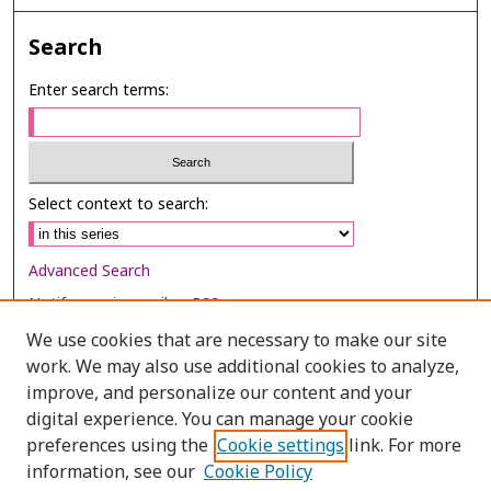
Search
Enter search terms:
Select context to search:
Advanced Search
Notify me via email or
RSS
We use cookies that are necessary to make our site
Browse
work. We may also use additional cookies to analyze,
Collections
improve, and personalize our content and your
digital experience. You can manage your cookie
Disciplines
preferences using the
Cookie settings
link. For more
Authors
information, see our
Cookie Policy