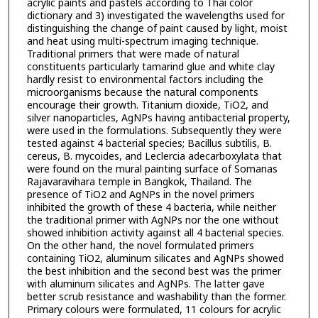
acrylic paints and pastels according to Thai color
dictionary and 3) investigated the wavelengths used for
distinguishing the change of paint caused by light, moist
and heat using multi-spectrum imaging technique.
Traditional primers that were made of natural
constituents particularly tamarind glue and white clay
hardly resist to environmental factors including the
microorganisms because the natural components
encourage their growth. Titanium dioxide, TiO2, and
silver nanoparticles, AgNPs having antibacterial property,
were used in the formulations. Subsequently they were
tested against 4 bacterial species; Bacillus subtilis, B.
cereus, B. mycoides, and Leclercia adecarboxylata that
were found on the mural painting surface of Somanas
Rajavaravihara temple in Bangkok, Thailand. The
presence of TiO2 and AgNPs in the novel primers
inhibited the growth of these 4 bacteria, while neither
the traditional primer with AgNPs nor the one without
showed inhibition activity against all 4 bacterial species.
On the other hand, the novel formulated primers
containing TiO2, aluminum silicates and AgNPs showed
the best inhibition and the second best was the primer
with aluminum silicates and AgNPs. The latter gave
better scrub resistance and washability than the former.
Primary colours were formulated, 11 colours for acrylic