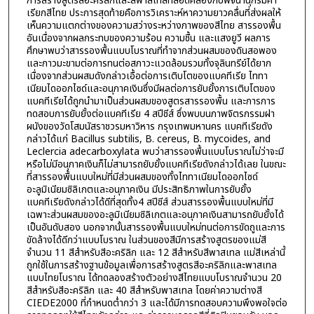
การสร้างสูตรสีอะคริลิกและสีพาสเทลที่สอดคล้องกับพจนานุกรมคำ
เรียกสีไทย ประการสุดท้ายคือการวิเคราะห์หาความยาวคลื่นที่ส่งผลให้
เห็นความแตกต่างของความสว่างระหว่างภาพของสีไทย สารรองพื้น
อันเนื่องจากผลกระทบของความร้อน ความชื้น และแสงยูวี ผลการ
ศึกษาพบว่าสารรองพื้นแบบโบราณที่ทำจากส่วนผสมของดินสอพอง
และกาวมะขามต่อการทนต่อสภาวะแวดล้อมรวมทั้งจุลินทรีย์ได้ยาก
เนื่องจากส่วนผสมดังกล่าวเอื้อต่อการเติบโตของแบคทีเรีย ไททา
เนียมไดออกไซด์และอนุภาคเงินซึ่งมีผลต่อการยับยั้งการเติบโตของ
แบคทีเรียได้ถูกนำมาเป็นส่วนผสมของสูตรสารรองพื้น และการการ
ทดสอบการยับยั้งต่อแบคทีเรีย 4 สปีชีส์ ซึ่งพบบนภาพจิตรกรรมฝา
ผนังของวัดโสมนัสราชวรมหาวิหาร กรุงเทพมหานคร แบคทีเรียดัง
กล่าวได้แก่ Bacillus subtilis, B. cereus, B. mycoides, and
Leclercia adecarboxylata พบว่าสารรองพื้นแบบโบราณไม่ว่าจะมี
หรือไม่มีอนุภาคเงินก็ไม่สามารถยับยั้งแบคทีเรียดังกล่าวได้เลย ในขณะ
ที่สารรองพื้นแบบใหม่ที่มีส่วนผสมของทั้งไททาเนียมไดออกไซด์
อะลูมิเนียมซิลิเกตและอนุภาคเงิน มีประสิทธิภาพในการยับยั้ง
แบคทีเรียดังกล่าวได้ดีที่สุดทั้ง4 สปีชีส์ ส่วนสารรองพื้นแบบใหม่ที่มี
เฉพาะส่วนผสมของอะลูมิเนียมซิลิเกตและอนุภาคเงินสามารถยับยั้งได้
เป็นอันดับสอง นอกจากนั้นสารรองพื้นแบบใหม่ทนต่อการขัดถูและการ
ขัดล้างได้ดีกว่าแบบโบราณ ในส่วนของสีมีการสร้างสูตรของแม่สี
จำนวน 11 สีสำหรับสีอะคริลิก และ 12 สีสำหรับสีพาสเทล แม่สีเหล่านี้
ถูกใช้ในการสร้างฐานข้อมูลเพื่อการสร้างสูตรสีอะคริลิกและพาสเทล
แบบไทยโบราณ ได้ทดลองสร้างตัวอย่างสีไทยแบบโบราณจำนวน 20
สีสำหรับสีอะคริลิก และ 40 สีสำหรับพาสเทล โดยค่าความต่างสี
CIEDE2000 ที่กำหนดต่ำกว่า 3 และได้มีการทดสอบความพึงพอใจต่อ