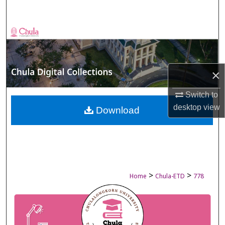
Search
Browse Collections
My Account
×
About
Switch to
desktop
view
Digital Commons Network™
Download
>
>
Home
Chula-ETD
778