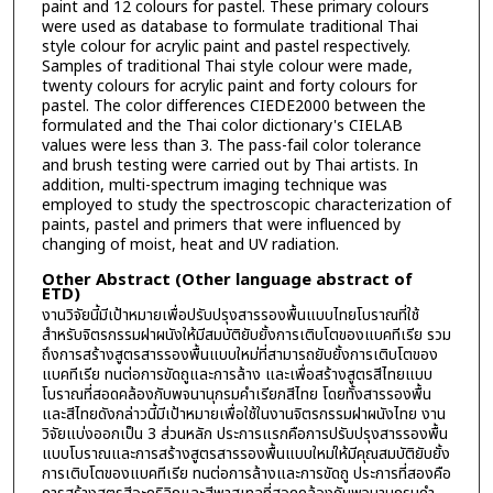
paint and 12 colours for pastel. These primary colours
were used as database to formulate traditional Thai
style colour for acrylic paint and pastel respectively.
Samples of traditional Thai style colour were made,
twenty colours for acrylic paint and forty colours for
pastel. The color differences CIEDE2000 between the
formulated and the Thai color dictionary's CIELAB
values were less than 3. The pass-fail color tolerance
and brush testing were carried out by Thai artists. In
addition, multi-spectrum imaging technique was
employed to study the spectroscopic characterization of
paints, pastel and primers that were influenced by
changing of moist, heat and UV radiation.
Other Abstract (Other language abstract of
ETD)
งานวิจัยนี้มีเป้าหมายเพื่อปรับปรุงสารรองพื้นแบบไทยโบราณที่ใช้
สำหรับจิตรกรรมฝาผนังให้มีสมบัติยับยั้งการเติบโตของแบคทีเรีย รวม
ถึงการสร้างสูตรสารรองพื้นแบบใหม่ที่สามารถยับยั้งการเติบโตของ
แบคทีเรีย ทนต่อการขัดถูและการล้าง และเพื่อสร้างสูตรสีไทยแบบ
โบราณที่สอดคล้องกับพจนานุกรมคำเรียกสีไทย โดยทั้งสารรองพื้น
และสีไทยดังกล่าวนี้มีเป้าหมายเพื่อใช้ในงานจิตรกรรมฝาผนังไทย งาน
วิจัยแบ่งออกเป็น 3 ส่วนหลัก ประการแรกคือการปรับปรุงสารรองพื้น
แบบโบราณและการสร้างสูตรสารรองพื้นแบบใหม่ให้มีคุณสมบัติยับยั้ง
การเติบโตของแบคทีเรีย ทนต่อการล้างและการขัดถู ประการที่สองคือ