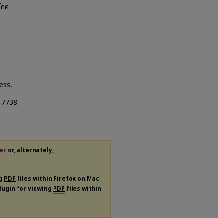
ิโภค
ess,
. 7738.
er
or, alternately,
ng
PDF
files within Firefox on Mac
plugin for viewing
PDF
files within