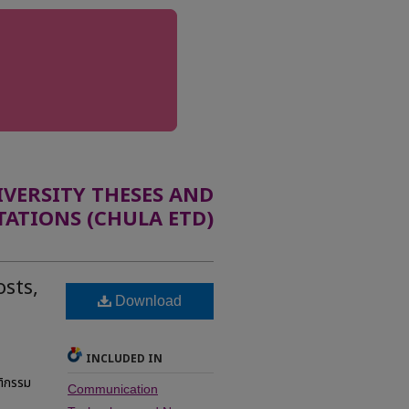
ERSITY THESES AND
TATIONS (CHULA ETD)
sts,
Download
INCLUDED IN
ติกรรม
Communication