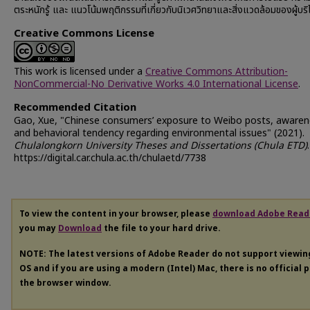
ตระหนักรู้ และ แนวโน้มพฤติกรรมที่เกี่ยวกับนิเวศวิทยาและสิ่งแวดล้อมของผู้บร
Creative Commons License
This work is licensed under a
Creative Commons Attribution-
NonCommercial-No Derivative Works 4.0 International License
.
Recommended Citation
Gao, Xue, "Chinese consumers’ exposure to Weibo posts, awaren
and behavioral tendency regarding environmental issues" (2021).
Chulalongkorn University Theses and Dissertations (Chula ETD)
https://digital.car.chula.ac.th/chulaetd/7738
To view the content in your browser, please
download Adobe Read
you may
Download
the file to your hard drive.
NOTE: The latest versions of Adobe Reader do not support viewi
OS and if you are using a modern (Intel) Mac, there is no official 
the browser window.