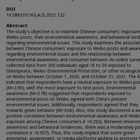
DOI
10.58837/CHULA.IS.2021.122
Abstract
The study’s objective is to examine Chinese consumers' exposure
Weibo posts, their environmental awareness, and behavioral ten
regarding environmental issues. This study examines the associat
between Chinese consumers' exposure to Weibo posts and awar
regarding environmental issues and the relationship between
environmental awareness and consumer behavior. An online surv
collected data from 200 individuals aged 18 to 59 exposed to
Greenpeace, Weibo Environmental Protection, or other ecologica
on Weibo between October 1, 2020, and October 31, 2021. The fi
indicated that respondents have a neutral exposure to Weibo po
(M=2.90), with the most exposure to text posts. Environmental
awareness (M=3.78) suggested that respondents exposed to
environmental posts on Weibo agreed with China's present
environmental issues. Additionally, respondents agreed that they
towards green behavior (M=4.06). Also, this study discovered a w
positive correlation between environmental awareness and Weib
exposure among Chinese consumers (r =0.292). Between environ
awareness and behavioral tendencies, there was a moderately po
correlation (r =0.507). Thus, this study implied that some green
enterprise, government, or media platforms wishing to promote 