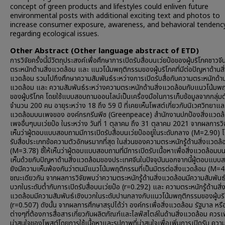
concept of green products and lifestyles could enliven future
environmental posts with additional exciting text and photos to
increase consumer exposure, awareness, and behavioral tendenc
regarding ecological issues.
Other Abstract (Other language abstract of ETD)
การวิจัยครั้งนี้มีวัตถุประสงค์เพื่อศึกษาการเปิดรับสื่อบนเว่ยป๋อของผู้บริโภคชาวจ
ตระหนักด้านสิ่งแวดล้อม และ แนวโน้มพฤติกรรมของผู้บริโภคที่มีต่อปัญหาด้านสิ
แวดล้อม รวมไปถึงศึกษาความสัมพันธ์ระหว่างการเปิดรับสื่อกับความตระหนักด้าน
แวดล้อม และ ความสัมพันธ์ระหว่างความตระหนักด้านสิ่งแวดล้อมกับแนวโน้มพ
ของผู้บริโภค โดยใช้แบบสอบถามออนไลน์เป็นเครื่องมือในการเก็บข้อมูลจากกลุ่มต
จำนวน 200 คน อายุระหว่าง 18 ถึง 59 ปี ที่เคยเห็นโพสต์เกี่ยวกับนิเวศวิทยาและ
แวดล้อมบนเพจของ องค์กรกรีนพีซ (Greenpeace) สำนักงานปกป้องสิ่งแวดล้
เพจอื่นๆบนเว่ยป๋อ ในระหว่าง วันที่ 1 ตุลาคม ถึง 31 ตุลาคม 2021 จากผลการวิจัย
เห็นว่าผู้ตอบแบบสอบถามมีการเปิดรับสื่อบนเว่ยป๋ออยู่ในระดับกลาง (M=2.90) 
รับสื่อประเภทข้อความตัวอักษรมากที่สุด ในส่วนของความตระหนักรู้ด้านสิ่งแวดล้
(M=3.78) ชี้ให้เห็นว่าผู้ตอบแบบสอบถามที่มีการเปิดรับเนื้อหาเพื่อสิ่งแวดล้อมบน
เห็นด้วยกับปัญหาด้านสิ่งแวดล้อมของประเทศจีนในปัจจุบันนอกจากนี้ผู้ตอบแบ
ยังมีความเห็นพ้องกันว่าตนมีแนวโน้มพฤติกรรมที่เป็นมิตรต่อสิ่งแวดล้อม (M=4
ขณะเดียวกัน จากผลการวิจัยพบว่าความตระหนักรู้ด้านสิ่งแวดล้อมมีความสัมพันธ์
บวกในระดับต่ำกับการเปิดรับสื่อบนเว่ยป๋อ (r=0.292) และ ความตระหนักรู้ด้านสิ่
แวดล้อมมีความสัมพันธ์เชิงบวกในระดับปานกลางกับแนวโน้มพฤติกรรมของผู้บร
(r=0.507) ดังนั้น จากผลการศึกษาสรุปได้ว่า องค์กรเพื่อสิ่งแวดล้อม รัฐบาล หรือ
ต่างๆที่ต้องการสื่อสารเกี่ยวกับผลิตภัณฑ์และไลฟ์สไตล์ในด้านสิ่งแวดล้อม ควรเ
น่าสนใจของโพสต์โดยการใช้เนื้อหาและรูปภาพที่น่าสนใจเพื่อเพิ่มการเปิดรับ ควา