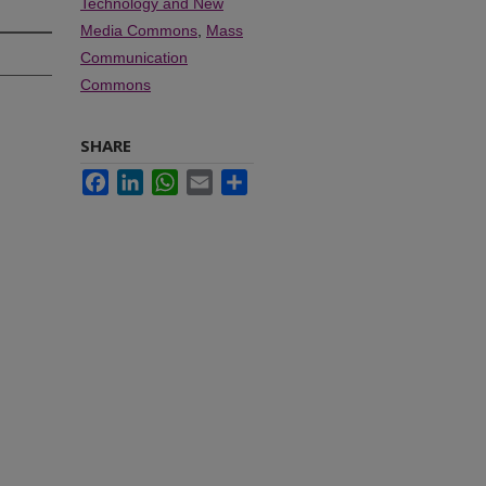
Technology and New
Media Commons
,
Mass
Communication
Commons
SHARE
Facebook
LinkedIn
WhatsApp
Email
Share