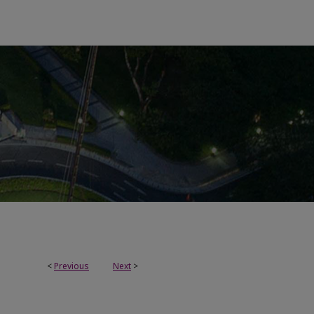
<
Previous
Next
>