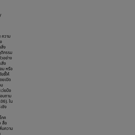
y
ีน ความ
่ง
สิ่ง
ฤติกรรม
ัวอย่าง
สิ่ง
อม หรือ
ชี้ให้
โดยเปิด
อม
เว่ยป๋อ
บสอบถาม
.06). ใน
เชิง
ง
ิโภค
 สื่อ
พิ่มความ
ม