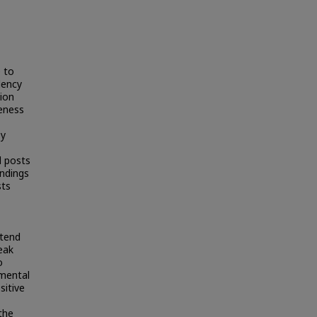
 to
dency
ion
eness
ey
l posts
ndings
sts
 tend
eak
o
mental
sitive
the