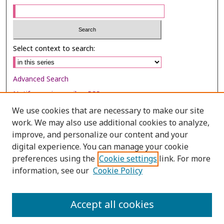
Select context to search:
Advanced Search
Notify me via email or
RSS
We use cookies that are necessary to make our site
Browse
work. We may also use additional cookies to analyze,
Collections
improve, and personalize our content and your
digital experience. You can manage your cookie
Disciplines
preferences using the
Cookie settings
link. For more
Authors
information, see our
Cookie Policy
Author Corner
Author FAQ
Accept all cookies