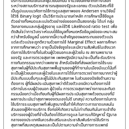
บริการแบบคนไข้ในและผู้ป่วยนอกนั้น งานวิจัยนี้ศึกษาถึงทางเลือก
ระหว่างสถานบริการสาธารณสุขของรัฐและเอกชน ตัวแปรอิสระที่ใช้
เป็นรูปแบบแนวคิดการใช้การดูแลสุขภาพของ Andersen งานวิจัยนี้
ใช้วิธี Binary logit เป็นวิธีการประมาณค่าหลัก การศึกษานี้ใช้ข้อมูล
ตัวอย่างทั้งหมดและแบ่งตัวอย่างย่อยออกเป็นสองกลุ่ม ได้แก่ กลุ่ม
วัยกลางคนและกลุ่มผู้สูงอายุ และใช้วิธี Likelihood ratio test เพื่อ
ตัดสินใจว่าการวิเคราะห์แบบใช้ข้อมูลทั้งหมดหรือข้อมูลย่อยจะเหมาะสม
กว่าสำหรับข้อมูลนี้ นอกจากนี้ความสำคัญของผลกระทบของตัวแปร
แต่ละตัวแปรจะถูกตีความด้วยการใช้ Marginal Effect ผลการศึกษา
จากการศึกษาพบว่า อายุเป็นปัจจัยจูงใจและมีความสัมพันธ์ในเชิงบวก
ต่อการใช้บริการทั้งในส่วนผู้ป่วยนอกและผู้ป่วยใน ณ สถานพยาบาล
ของรัฐ และการตรวจสุขภาพ เพศหญิงมีความน่าจะเป็นที่จะรับบริการ
ทางทันตกรรมมากกว่าเพศชาย สำหรับปัจจัยที่ส่งผลต่อการใช้ระบบ
สุขภาพในผู้ที่มีประกันสุขภาพพื้นฐานของผู้ที่ทำงานในเมืองมีแนวโน้มที่
จะเป็นผู้ป่วยนอกและผู้ป่วยในและการได้รับการตรวจร่างกายมากกว่าผู้
มีประกันแบบอื่นๆและผู้ไม่มีประกันสุขภาพ ในส่วนของปัจจัยด้านความ
ต้องการ ผู้ที่มีผลประเมินสุขภาพว่าดีด้วยตัวเองมีความต้องการใช้
บริการในระบบผู้ป่วยนอก ผู้ป่วยใน การตรวจสุขภาพร่างกายและทันต
กรรมน้อยกว่าเมื่อเทียบกับผู้ที่มีผลการประเมินสุขภาพด้วยตนเองที่มี
ผลการประเมินว่าสุขภาพของตนเองไม่ดี บทสรุป ความต้องการในการ
ใช้บริการระบบสุขภาพที่เพิ่มสูงมากขึ้นทำให้เกิดภาวะการขาดแคลนใน
ส่วนของผู้ให้การบริการ ซึ่งก่อให้เกิดความไม่เท่าเทียมกันในการเข้าถึง
บริการของผู้ป่วยที่จำเป็นต้องได้รับการดูแล ในการแก้ปัญหานี้ รัฐบาล
กลางของประเทศจีนควรส่งเสริมและประชาสัมพันธ์การใช้บริการ
สุขภาพที่สมเหตุสมผลและเป็นไปตามความจำเป็นทางการแพทย์