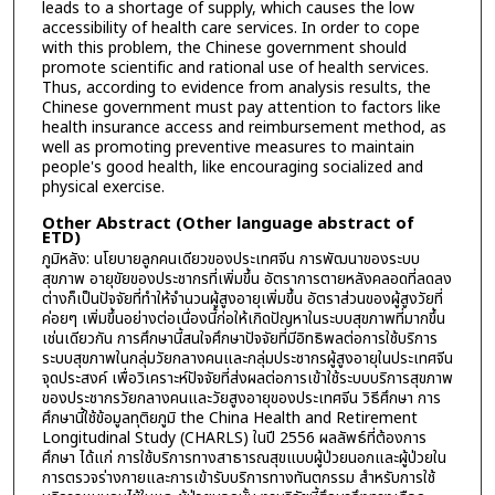
leads to a shortage of supply, which causes the low
accessibility of health care services. In order to cope
with this problem, the Chinese government should
promote scientific and rational use of health services.
Thus, according to evidence from analysis results, the
Chinese government must pay attention to factors like
health insurance access and reimbursement method, as
well as promoting preventive measures to maintain
people's good health, like encouraging socialized and
physical exercise.
Other Abstract (Other language abstract of
ETD)
ภูมิหลัง: นโยบายลูกคนเดียวของประเทศจีน การพัฒนาของระบบ
สุขภาพ อายุขัยของประชากรที่เพิ่มขึ้น อัตราการตายหลังคลอดที่ลดลง
ต่างก็เป็นปัจจัยที่ทำให้จำนวนผู้สูงอายุเพิ่มขึ้น อัตราส่วนของผู้สูงวัยที่
ค่อยๆ เพิ่มขึ้นอย่างต่อเนื่องนี้ก่อให้เกิดปัญหาในระบบสุขภาพที่มากขึ้น
เช่นเดียวกัน การศึกษานี้สนใจศึกษาปัจจัยที่มีอิทธิพลต่อการใช้บริการ
ระบบสุขภาพในกลุ่มวัยกลางคนและกลุ่มประชากรผู้สูงอายุในประเทศจีน
จุดประสงค์ เพื่อวิเคราะห์ปัจจัยที่ส่งผลต่อการเข้าใช้ระบบบริการสุขภาพ
ของประชากรวัยกลางคนและวัยสูงอายุของประเทศจีน วิธีศึกษา การ
ศึกษานี้ใช้ข้อมูลทุติยภูมิ the China Health and Retirement
Longitudinal Study (CHARLS) ในปี 2556 ผลลัพธ์ที่ต้องการ
ศึกษา ได้แก่ การใช้บริการทางสาธารณสุขแบบผู้ป่วยนอกและผู้ป่วยใน
การตรวจร่างกายและการเข้ารับบริการทางทันตกรรม สำหรับการใช้